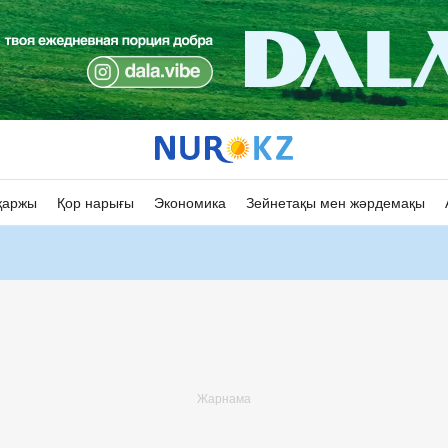
қаржы
Қор нарығы
Экономика
Зейнетақы мен жәрдемақы