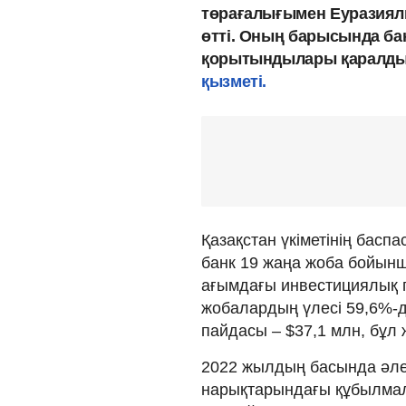
төрағалығымен Еуразиялы
өтті. Оның барысында б
қорытындылары қаралды,
қызметі.
Қазақстан үкіметінің басп
банк 19 жаңа жоба бойынша
ағымдағы инвестициялық 
жобалардың үлесі 59,6%-
пайдасы – $37,1 млн, бұл 
2022 жылдың басында әлем
нарықтарындағы құбылма