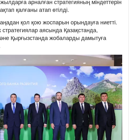
жылдарға арналған стратегияның міндеттерін
сақтап қалғаны атап өтілді.
ңадан қол қою жоспарын орындауға ниетті.
к стратегиялар аясында Қазақстанда,
және Қырғызстанда жобаларды дамытуға
.