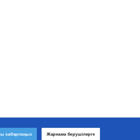
лы хабарлаңыз
Жарнама берушілерге