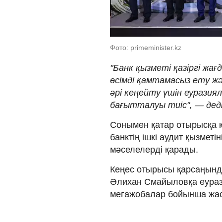
Фото: primeminister.kz
"Банк қызметі қазіргі жа
өсімді қамтамасыз ету ж
әрі кеңейту үшін еуразия
бағытталуы тиіс", — дед
Сонымен қатар отырысқа 
банктің ішкі аудит қызметі
мәселелерді қарады.
Кеңес отырысы қарсаңынд
Әлихан Смайыловқа еуразия
мегажобалар бойынша жа