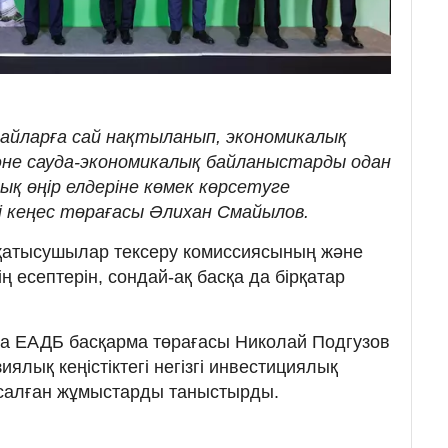
ғдайларға сай нақтыланып, экономикалық
әне сауда-экономикалық байланыстарды одан
лық өңір елдеріне көмек көрсетуге
і кеңес төрағасы Әлихан Смайылов.
қатысушылар тексеру комиссиясының және
нің есептерін, сондай-ақ басқа да бірқатар
а ЕАДБ басқарма төрағасы Николай Подгузов
лық кеңістіктегі негізгі инвестициялық
салған жұмыстарды таныстырды.