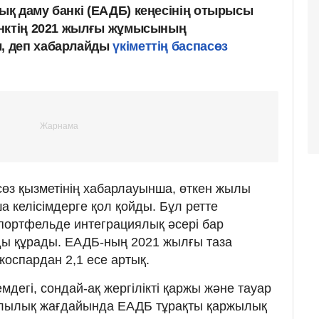
қ даму банкі (ЕАДБ) кеңесінің отырысы
анктің 2021 жылғы жұмысының
 деп хабарлайды
үкіметтің баспасөз
асөз қызметінің хабарлауынша, өткен жылы
 келісімдерге қол қойды. Бұл ретте
портфельде интеграциялық әсері бар
ды құрады. ЕАДБ-ның 2021 жылғы таза
жоспардан 2,1 есе артық.
дегі, сондай-ақ жергілікті қаржы және тауар
лылық жағдайында ЕАДБ тұрақты қаржылық