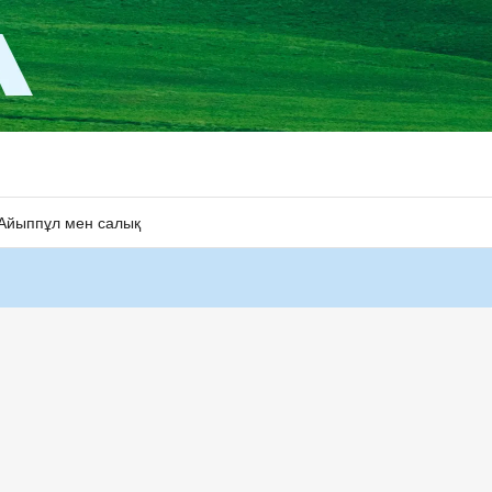
Айыппұл мен салық