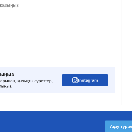
 жазыңыз
рыңыз
Instagram
тарынан, қызықты суреттер,
лыңыз.
Ақау тура