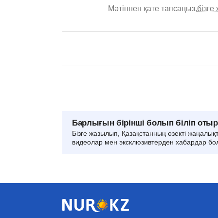
Мәтіннен қате тапсаңыз,
бізге
Барлығын бірінші болып біліп оты
Бізге жазылып, Қазақстанның өзекті жаңалық
видеолар мен эксклюзивтерден хабардар бо