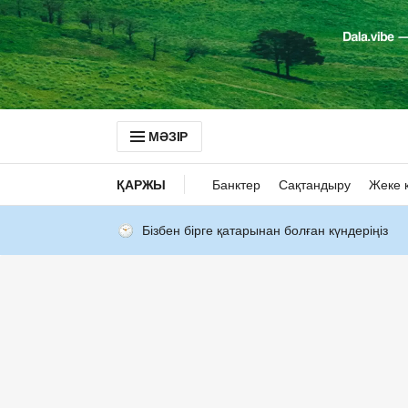
МӘЗІР
ҚАРЖЫ
Банктер
Сақтандыру
Жеке 
Бізбен бірге қатарынан болған күндеріңіз