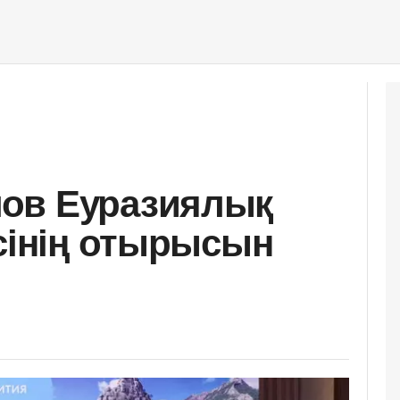
ов Еуразиялық
есінің отырысын