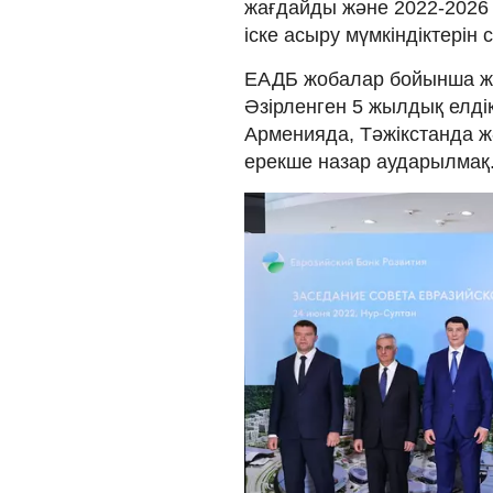
жағдайды және 2022-2026 
іске асыру мүмкіндіктерін 
ЕАДБ жобалар бойынша жа
Әзірленген 5 жылдық елді
Арменияда, Тәжікстанда 
ерекше назар аударылмақ