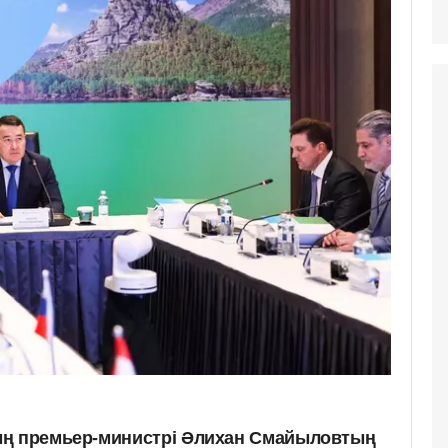
ың премьер-министрі Әлихан Смайыловтың