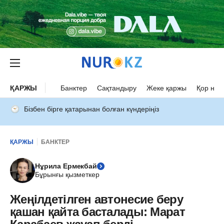
ҚАРЖЫ
Банктер
Сақтандыру
Жеке қаржы
Қор нар
Бізбен бірге қатарынан болған күндеріңіз
ҚАРЖЫ
БАНКТЕР
Нұрила Ермекбай
Бұрынғы қызметкер
Жеңілдетілген автонесие беру
қашан қайта басталады: Марат