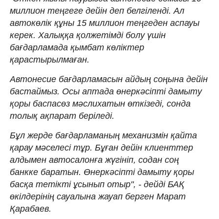
миллион теңгеге дейін деп белгіленді. Ал
автокөлік құны 15 миллион теңгеден аспауы
керек. Халыққа қолжетімді болу үшін
бағдарламада қымбат көліктер
қарастырылмаған.
Автонесие бағдарламасын айдың соңына дейін
бастаймыз. Осы аптада өнеркәсіпті дамыту
қоры баспасөз мәслихатын өткізеді, сонда
толық ақпарат беріледі.
Бұл жерде бағдарламаның механизмін қайта
қарау мәселесі тұр. Бұған дейін клиенттер
алдымен автосалонға жүгініп, содан соң
банкке баратын. Өнеркәсіпті дамыту қоры
басқа тетікті ұсынып отыр", - дейді БАҚ
өкілдерінің сауалына жауап берген Марат
Қарабаев.