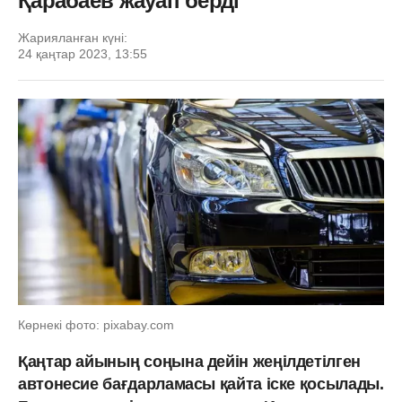
Қарабаев жауап берді
Жарияланған күні:
24 қаңтар 2023, 13:55
Көрнекі фото: pixabay.com
Қаңтар айының
соңына дейін жеңілдетілген
автонесие бағдарламасы қайта іске қосылады.