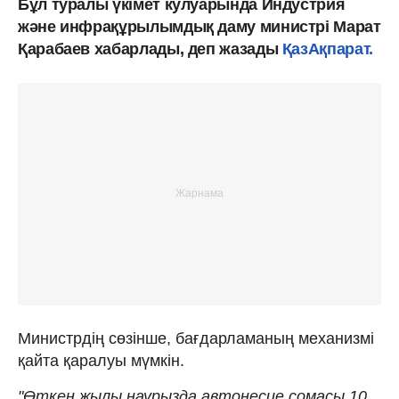
Бұл туралы үкімет кулуарында Индустрия
және инфрақұрылымдық даму министрі Марат
Қарабаев хабарлады, деп жазады
ҚазАқпарат.
Министрдің сөзінше, бағдарламаның механизмі
қайта қаралуы мүмкін.
"Өткен жылы наурызда автонесие сомасы 10