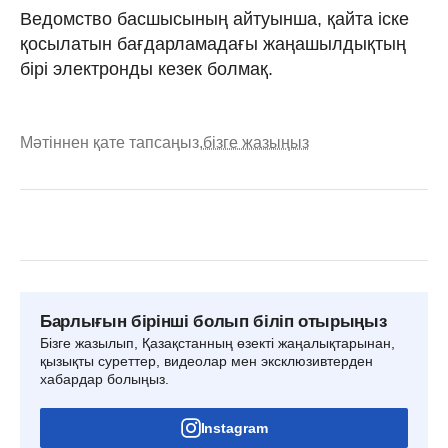
Ведомство басшысының айтуынша, қайта іске
қосылатын бағдарламадағы жаңашылдықтың
бірі электронды кезек болмақ.
Мәтіннен қате тапсаңыз,
бізге жазыңыз
Барлығын бірінші болып біліп отырыңыз
Бізге жазылып, Қазақстанның өзекті жаңалықтарынан,
қызықты суреттер, видеолар мен эксклюзивтерден
хабардар болыңыз.
Instagram