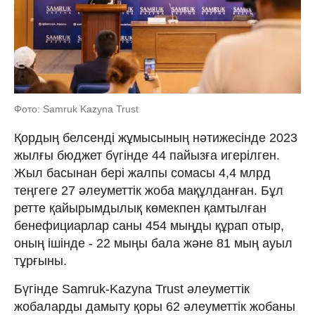
Фото: Samruk Kazyna Trust
Қордың белсенді жұмысының нәтижесінде 2023
жылғы бюджет бүгінде 44 пайызға игерілген.
Жыл басынан бері жалпы сомасы 4,4 млрд
теңгеге 27 әлеуметтік жоба мақұлданған. Бұл
ретте қайырымдылық көмекпен қамтылған
бенефициарлар саны 454 мыңды құрап отыр,
оның ішінде - 22 мыңы бала және 81 мың ауыл
тұрғыны.
Бүгінде Samruk-Kazyna Trust әлеуметтік
жобаларды дамыту қоры 62 әлеуметтік жобаны