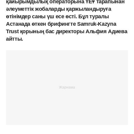
қайырымдылық операторына ҮЕҰ тарапынан
әлеуметтік жобаларды қаржыландыруға
өтінімдер саны үш есе өсті. Бұл туралы
Астанада өткен брифингте Samruk-Kazyna
Trust қорының бас директоры Альфия Адиева
айтты.