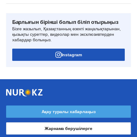
Барлығын бірінші болып біліп отырыңыз
Бізге жазылып, Қазақстанның өзекті жаңалықтарынан,
қызықты суреттер, видеолар мен эксклюзивтерден
хабардар болыңыз.
Instagram
Ақау туралы хабарлаңыз
Жарнама берушілерге