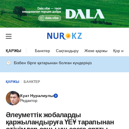
ҚАРЖЫ
Банктер
Сақтандыру
Жеке қаржы
Қор нар
Бізбен бірге қатарынан болған күндеріңіз
ҚАРЖЫ
БАНКТЕР
Куат Нуралиулы
Редактор
Әлеуметтік жобаларды
қаржыландыруға ҮЕҰ тарапынан