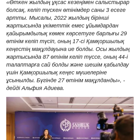
«Өткен жылдың ұқсас кезеңімен салыстырар
болсақ, келіп түскен өтінімдер саны 3 есеге
артты. Мысалы, 2022 жылдың бірінші
жартысында үкіметтік емес ұйымдардан
қайырымдылық көмек көрсетуге барлығы 29
өтінім келіп түсіп, оның 17-сі Қамқоршылық
кеңестің мақұлдауына ие болды. Осы жылдың
жартысында 87 өтінім келіп түссе, оның 44-і
талаптарға сай болды және шешім қабылдау
үшін Қамқоршылық кеңес мүшелеріне
ұсынылды. Бүгінде 27 өтінім мақұлданды»,
-
дейді Альфия Адиева.