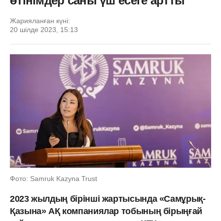
өтінімдер саны үш есеге артты
Жарияланған күні:
20 шілде 2023, 15:13
Фото: Samruk Kazyna Trust
2023 жылдың бірінші жартысында «Самұрық-
Қазына» АҚ компаниялар тобының бірыңғай