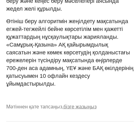
беру және кеңес беру мәселелері аясында
жедел желі құрылды.
Өтініш беру алгоритмін жеңілдету мақсатында
егжей-тегжейлі бейне көрсетілім мен қажетті
құжаттардың нұсқаулықтары жарияланды.
«Самұрық-Қазына» АҚ қайырымдылық
саясатын және көмек көрсетудің қолданыстағы
ережелерін түсіндіру мақсатында өңірлерде
700-ден аса адамның, ҮЕҰ және БАҚ өкілдерінің
қатысуымен 10 офлайн кездесу
ұйымдастырылды.
Мәтіннен қате тапсаңыз,
бізге жазыңыз