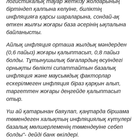
логистикалық тауар жеткізу жолдарының
біртіндеп қалпына келуіне, биліктің
инфляцияға қарсы шараларына, сондай-ақ
өткен жылғы жоғары база әсерінің ықпалына
байланысты.
Айлық инфляция орташа жылдық мәндерден
(0,6 пайыз) жоғары қалыптасып, 0,8 пайыз
болды. Тұтынушылық бағалардың өсуіндегі
орнықты бөлікті сипаттайтын базалық
инфляция және маусымдық факторлар
ескерілмеген инфляция біраз қарқын алып,
таргеттен жоғары деңгейде қалыптасып
отыр.
Үш ай қатарынан баяулап, қаңтарда біршама
төмендеген халықтың инфляциялық күтулері
базалық мөлшерлеменің төмендеуіне себеп
болды"- дейді банк өкілдері.