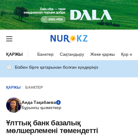
ҚАРЖЫ
Банктер
Сақтандыру
Жеке қаржы
Қор нар
Бізбен бірге қатарынан болған күндеріңіз
ҚАРЖЫ
БАНКТЕР
Аида Тақабаева
Бұрынғы қызметкер
Ұлттық банк базалық
мөлшерлемені төмендетті