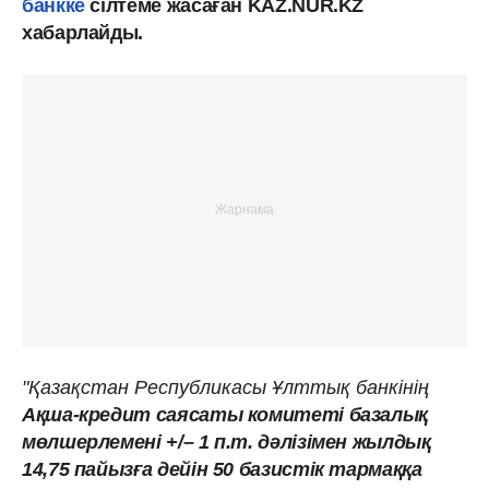
банкке
сілтеме жасаған KAZ.NUR.KZ
хабарлайды.
"Қазақстан Республикасы Ұлттық банкінің
Ақша-кредит саясаты комитеті базалық
мөлшерлемені +/– 1 п.т. дәлізімен жылдық
14,75 пайызға дейін 50 базистік тармаққа