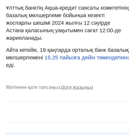
Ұлттық банктің Ақша-кредит саясаты комитетінің
базалық мөлшерлеме бойынша кезекті
жоспарлы шешімі 2024 жылғы 12 сәуірде
Астана қаласының уақытымен сағат 12:00-де
жарияланады.
Айта кетейік, 19 қаңтарда орталық банк базалық
мөлшерлемені
15,25 пайызға дейін төмендеткен
еді.
Мәтіннен қате тапсаңыз,
бізге жазыңыз