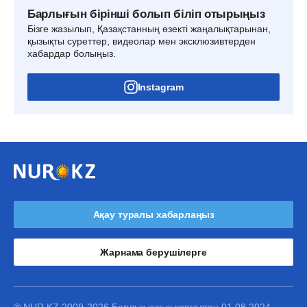
Барлығын бірінші болып біліп отырыңыз
Бізге жазылып, Қазақстанның өзекті жаңалықтарынан,
қызықты суреттер, видеолар мен эксклюзивтерден
хабардар болыңыз.
Instagram
Ақау туралы хабарлаңыз
Жарнама берушілерге
® NUR.KZ 2009-2026 Барлық құқық қорғалған 01.08.2024