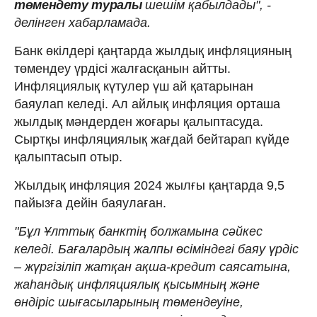
төмендету туралы
шешім қабылдады", -
делінген хабарламада.
Банк өкілдері қаңтарда жылдық инфляцияның
төмендеу үрдісі жалғасқанын айтты.
Инфляциялық күтулер үш ай қатарынан
баяулап келеді. Ал айлық инфляция орташа
жылдық мәндерден жоғары қалыптасуда.
Сыртқы инфляциялық жағдай бейтарап күйде
қалыптасып отыр.
Жылдық инфляция 2024 жылғы қаңтарда 9,5
пайызға дейін баяулаған.
"Бұл Ұлттық банктің болжамына сәйкес
келеді. Бағалардың жалпы өсіміндегі баяу үрдіс
– жүргізіліп жатқан ақша-кредит саясатына,
жаһандық инфляциялық қысымның және
өндіріс шығасыларының төмендеуіне,