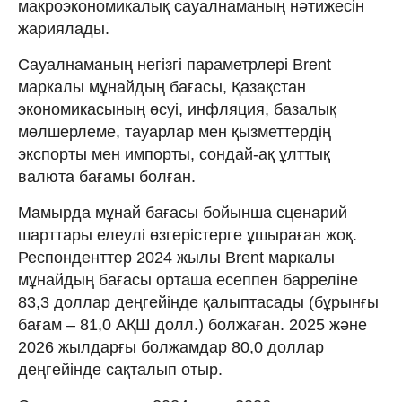
макроэкономикалық сауалнаманың нәтижесін
жариялады.
Сауалнаманың негізгі параметрлері Brent
маркалы мұнайдың бағасы, Қазақстан
экономикасының өсуі, инфляция, базалық
мөлшерлеме, тауарлар мен қызметтердің
экспорты мен импорты, сондай-ақ ұлттық
валюта бағамы болған.
Мамырда мұнай бағасы бойынша сценарий
шарттары елеулі өзгерістерге ұшыраған жоқ.
Респонденттер 2024 жылы Brent маркалы
мұнайдың бағасы орташа есеппен барреліне
83,3 доллар деңгейінде қалыптасады (бұрынғы
бағам – 81,0 АҚШ долл.) болжаған. 2025 және
2026 жылдарғы болжамдар 80,0 доллар
деңгейінде сақталып отыр.