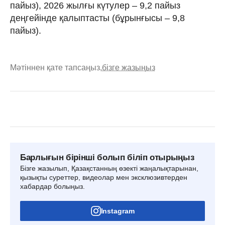
пайыз), 2026 жылғы күтулер – 9,2 пайыз
деңгейінде қалыптасты (бұрынғысы – 9,8
пайыз).
Мәтіннен қате тапсаңыз,
бізге жазыңыз
Барлығын бірінші болып біліп отырыңыз
Бізге жазылып, Қазақстанның өзекті жаңалықтарынан,
қызықты суреттер, видеолар мен эксклюзивтерден
хабардар болыңыз.
Instagram