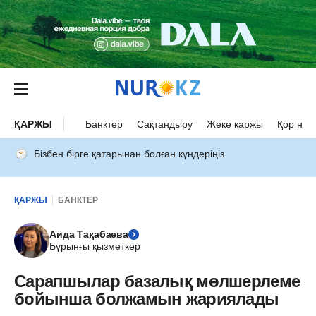
ҚАРЖЫ
Банктер
Сақтандыру
Жеке қаржы
Қор нар
Бізбен бірге қатарынан болған күндеріңіз
ҚАРЖЫ
БАНКТЕР
Аида Тақабаева
Бұрынғы қызметкер
Сарапшылар базалық мөлшерлеме
бойынша болжамын жариялады