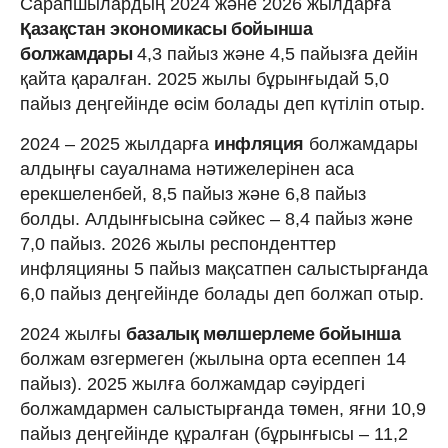
Сарапшылардың 2024 және 2026 жылдарға
Қазақстан экономикасы бойынша
болжамдары
4,3 пайыз және 4,5 пайызға дейін
қайта қаралған. 2025 жылы бұрынғыдай 5,0
пайыз деңгейінде өсім болады деп күтіліп отыр.
2024 – 2025 жылдарға
инфляция
болжамдары
алдыңғы сауалнама нәтижелерінен аса
ерекшеленбей, 8,5 пайыз және 6,8 пайыз
болды. Алдынғысына сәйкес – 8,4 пайыз және
7,0 пайыз. 2026 жылы респонденттер
инфляцияны 5 пайыз мақсатпен салыстырғанда
6,0 пайыз деңгейінде болады деп болжап отыр.
2024 жылғы
базалық мөлшерлеме бойынша
болжам өзгермеген (жылына орта есеппен 14
пайыз). 2025 жылға болжамдар сәуірдегі
болжамдармен салыстырғанда төмен, яғни 10,9
пайыз деңгейінде құралған (бұрынғысы – 11,2