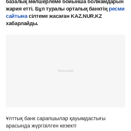
базалық мөлшерлеме бойынша болжамдарын
жария етті. Бұл туралы орталық банктің
ресми
сайтына
сілтеме жасаған KAZ.NUR.KZ
хабарлайды.
Ұлттық банк сарапшылар қауымдастығы
арасында жүргізілген кезекті