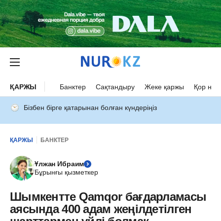
ҚАРЖЫ
Банктер
Сақтандыру
Жеке қаржы
Қор нар
Бізбен бірге қатарынан болған күндеріңіз
ҚАРЖЫ
БАНКТЕР
Ұлжан Ибраим
Бұрынғы қызметкер
Шымкентте Qamqor бағдарламасы
аясында 400 адам жеңілдетілген