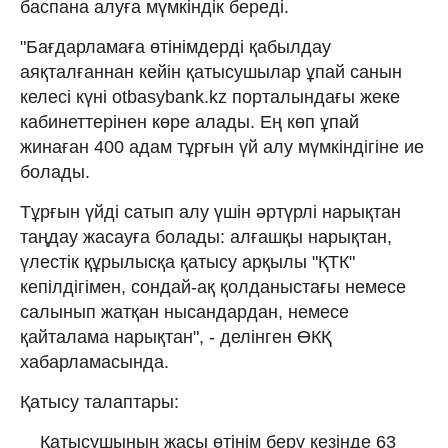
баспана алуға мүмкіндік береді.
"Бағдарламаға өтінімдерді қабылдау
аяқталғаннан кейін қатысушылар ұпай санын
келесі күні otbasybank.kz порталындағы жеке
кабинеттерінен көре алады. Ең көп ұпай
жинаған 400 адам тұрғын үй алу мүмкіндігіне ие
болады.
Тұрғын үйді сатып алу үшін әртүрлі нарықтан
таңдау жасауға болады: алғашқы нарықтан,
үлестік құрылысқа қатысу арқылы "ҚТК"
кепілдігімен, сондай-ақ қолданыстағы немесе
салынып жатқан нысандардан, немесе
қайталама нарықтан", - делінген ӨКҚ
хабарламасында.
Қатысу талаптары:
Қатысушының жасы өтінім беру кезінде 63