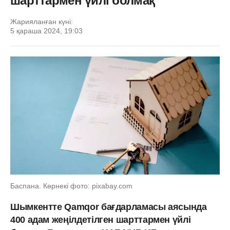
шарттармен үйлі болмақ
Жарияланған күні:
5 қараша 2024, 19:03
Баспана. Көрнекі фото: pixabay.com
Шымкентте Qamqor бағдарламасы аясында
400 адам жеңілдетілген шарттармен үйлі