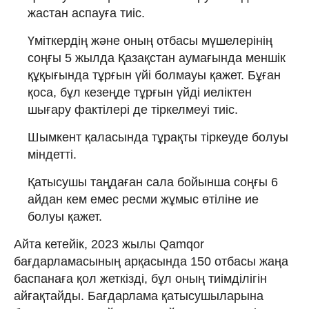
жастан аспауға тиіс.
Үміткердің және оның отбасы мүшелерінің
соңғы 5 жылда Қазақстан аумағында меншік
құқығында тұрғын үйі болмауы қажет. Бұған
қоса, бұл кезеңде тұрғын үйді иеліктен
шығару фактілері де тіркелмеуі тиіс.
Шымкент қаласында тұрақты тіркеуде болуы
міндетті.
Қатысушы таңдаған сала бойынша соңғы 6
айдан кем емес ресми жұмыс өтіліне ие
болуы қажет.
Айта кетейік, 2023 жылы Qamqor
бағдарламасының арқасында 150 отбасы жаңа
баспанаға қол жеткізді, бұл оның тиімділігін
айғақтайды. Бағдарлама қатысушыларына