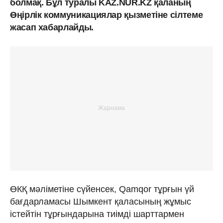
болмақ. Бұл туралы KAZ.NUR.KZ қаланың
Өңірлік коммуникациялар қызметіне сілтеме
жасап хабарлайды.
ӨКҚ мәліметіне сүйенсек, Qamqor тұрғын үй
бағдарламасы Шымкент қаласының жұмыс
істейтін тұрғындарына тиімді шарттармен