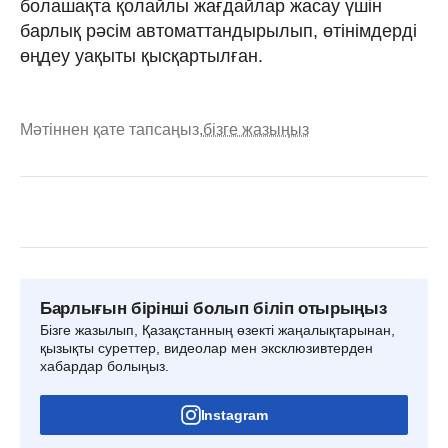
болашақта қолайлы жағдайлар жасау үшін
барлық рәсім автоматтандырылып, өтінімдерді
өңдеу уақыты қысқартылған.
Мәтіннен қате тапсаңыз,
бізге жазыңыз
Барлығын бірінші болып біліп отырыңыз
Бізге жазылып, Қазақстанның өзекті жаңалықтарынан,
қызықты суреттер, видеолар мен эксклюзивтерден
хабардар болыңыз.
Instagram