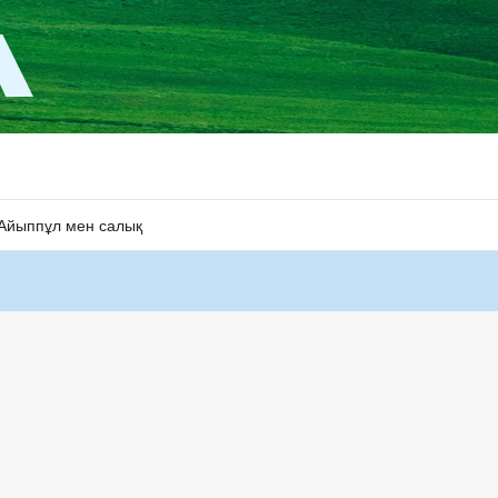
Айыппұл мен салық