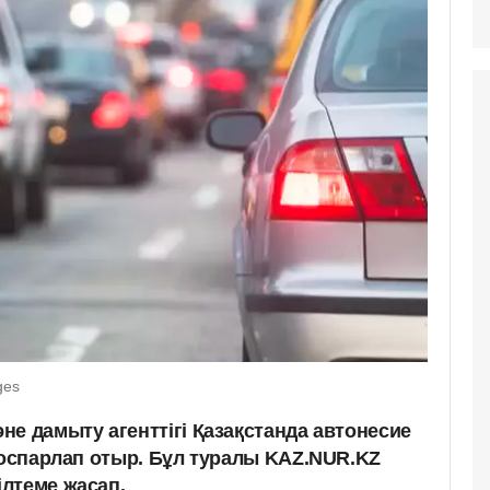
ges
е дамыту агенттігі Қазақстанда автонесие
жоспарлап отыр. Бұл туралы KAZ.NUR.KZ
лтеме жасап.