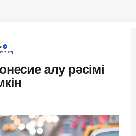
ат
зметкер
онесие алу рәсімі
мкін