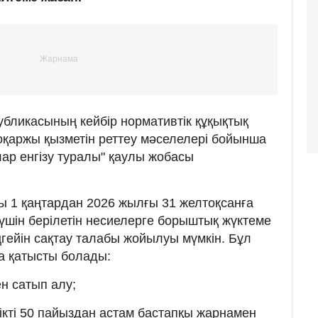
убликасының кейбір нормативтік құқықтық
роқаржы қызметін реттеу мәселелері бойынша
лар енгізу туралы" қаулы жобасы
ы 1 қаңтардан 2026 жылғы 31 желтоқсанға
 үшін берілетін несиелерге борыштық жүктеме
ңгейін сақтау талабы жойылуы мүмкін. Бұл
а қатысты болады:
ен сатып алу;
кті 50 пайыздан астам бастапқы жарнамен