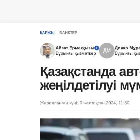
ҚАРЖЫ
БАНКТЕР
Айзат Ермекқызы
Динар Мұр
ДМ
Бұрынғы қызметкер
Бұрынғы қы
Қазақстанда авт
жеңілдетілуі мү
Жарияланған күні:
6 желтоқсан 2024, 11:30