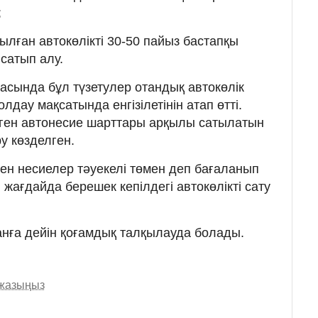
;
ылған автокөлікті 30-50 пайыз бастапқы
сатып алу.
збасында бұл түзетулер отандық автокөлік
лдау мақсатында енгізілетінін атап өтті.
лген автонесие шарттары арқылы сатылатын
ру көзделген.
ген несиелер тәуекелі төмен деп бағаланып
н жағдайда берешек кепілдегі автокөлікті сату
нға дейін қоғамдық талқылауда болады.
 жазыңыз