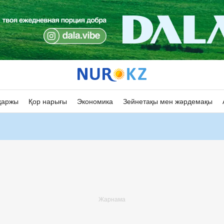
қаржы
Қор нарығы
Экономика
Зейнетақы мен жәрдемақы