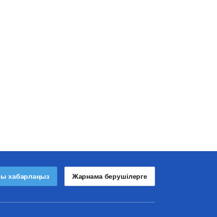
лы хабарлаңыз
Жарнама берушілерге