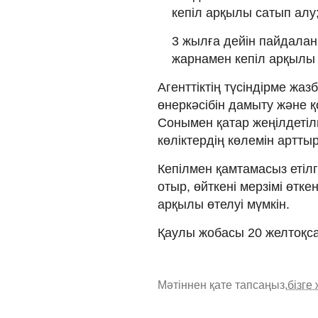
кепіл арқылы сатып алу
3 жылға дейін пайдалан
жарнамен кепіл арқылы 
Агенттіктің түсіндірме жа
өнеркәсібін дамыту және қо
Сонымен қатар жеңілдеті
көліктердің көлемін артты
Кепілмен қамтамасыз етіл
отыр, өйткені мерзімі өтке
арқылы өтелуі мүмкін.
Қаулы жобасы 20 желтоқса
Мәтіннен қате тапсаңыз,
бізге