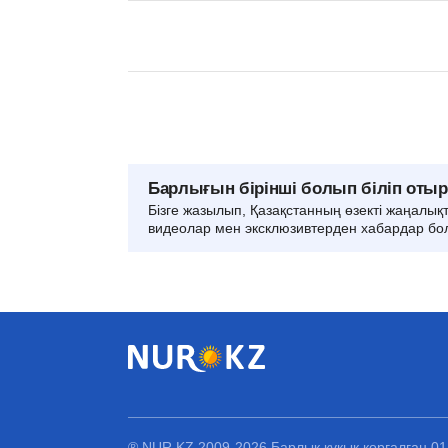
Барлығын бірінші болып біліп оты
Бізге жазылып, Қазақстанның өзекті жаңалық
видеолар мен эксклюзивтерден хабардар бо
® NUR.KZ 2009-2026 Барлық құқық қорғалған 0