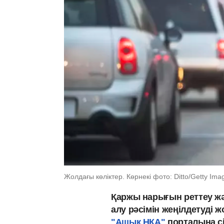
Жолдағы көліктер. Көрнекі фото: Ditto/Getty Ima
Қаржы нарығын реттеу жән
алу рәсімін жеңілдетуді 
"Ашық НҚА"
порталына сі