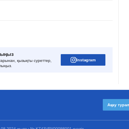
рыңыз
Instagram
тарынан, қызықты суреттер,
лыңыз.
Ақау тура
1.08.2024 жылғы № KZ43VPY00098001 куәлік.