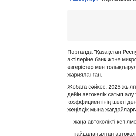
Порталда "Қазақстан Респ
актілеріне банк және мик
өзгерістер мен толықтыру
жарияланған.
Жобаға сәйкес, 2025 жылғ
дейін автокөлік сатып алу
коэффициентінің шекті де
жеңілдік мына жағдайларғ
жаңа автокөлікті кепілм
пайдаланылған автокөлі