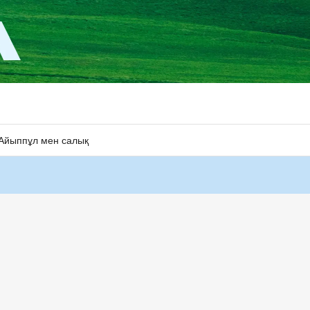
Айыппұл мен салық