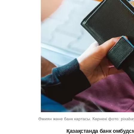
Әмиян және банк картасы. Көрнекі фото: pixaba
Қазақстанда банк омбудсме