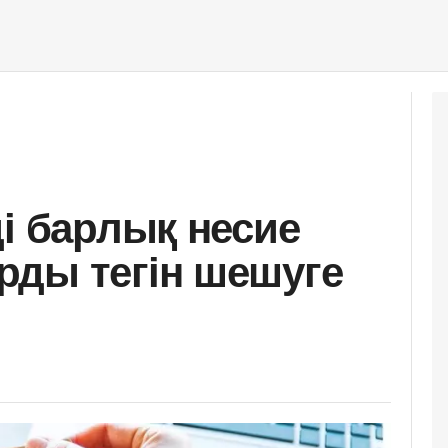
ді барлық несие
ды тегін шешуге