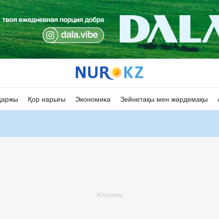
қаржы
Қор нарығы
Экономика
Зейнетақы мен жәрдемақы