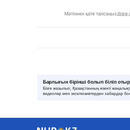
Мәтіннен қате тапсаңыз,
бізге
Барлығын бірінші болып біліп оты
Бізге жазылып, Қазақстанның өзекті жаңалық
видеолар мен эксклюзивтерден хабардар бо