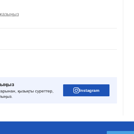
 жазыңыз
рыңыз
Instagram
тарынан, қызықты суреттер,
лыңыз.