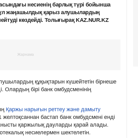
расындағы несиенің барлық түрі бойынша
Бұл жаңашылдық қарыз алушылардың
ейтуді көздейді. Толығырақ KAZ.NUR.KZ
алушылардың құқықтарын күшейтетін бірнеше
ді. Олардың бірі банк омбудсменінің
ың
Қаржы нарығын реттеу және дамыту
1 желтоқсаннан бастап банк омбудсмені енді
ланысты қаржылық дауларды қарай алады.
потекалық несиелермен шектелетін.