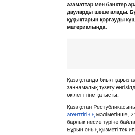
азаматтар мен банктер а
дауларды шеше алады. 
құқықтарын қорғауды күш
материалында.
Қазақстанда биыл қарыз 
заңнамалық түзету енгізіл
өкілеттігіне қатысты.
Қазақстан Республикасын
агенттігінің
мәліметінше, 2
барлық несие түріне бай
Бұрын оның қызметі тек и