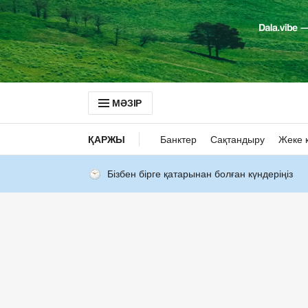
МӘЗІР
ҚАРЖЫ
Банктер
Сақтандыру
Жеке 
Бізбен бірге қатарынан болған күндеріңіз