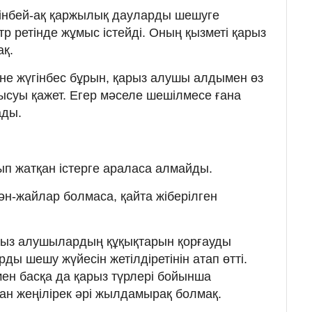
гінбей-ақ қаржылық дауларды шешуге
тр ретінде жұмыс істейді. Оның қызметі қарыз
ақ.
не жүгінбес бұрын, қарыз алушы алдымен өз
ысуы қажет. Егер мәселе шешілмесе ғана
ады.
п жатқан істерге араласа алмайды.
ән-жайлар болмаса, қайта жіберілген
қарыз алушылардың құқықтарын қорғауды
ды шешу жүйесін жетілдіретінін атап өтті.
ен басқа да қарыз түрлері бойынша
н жеңілірек әрі жылдамырақ болмақ.