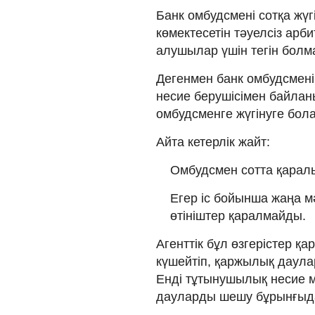
Банк омбудсмені сотқа жү
көмектесетін тәуелсіз арби
алушылар үшін тегін болм
Дегенмен банк омбудсмені
несие берушісімен байлан
омбудсменге жүгінуге бол
Айта кетерлік жайт:
Омбудсмен сотта қаралы
Егер іс бойынша жаңа м
өтініштер қаралмайды.
Агенттік бұл өзгерістер 
күшейтіп, қаржылық даулар
Енді тұтынушылық несие м
дауларды шешу бұрынғыда