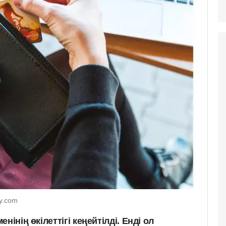
y.com
нінің өкілеттігі кеңейтілді. Енді ол