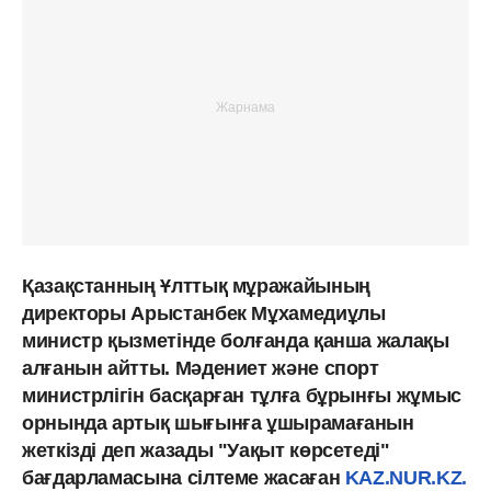
Қазақстанның Ұлттық мұражайының
директоры Арыстанбек Мұхамедиұлы
министр қызметінде болғанда қанша жалақы
алғанын айтты. Мәдениет және спорт
министрлігін басқарған тұлға бұрынғы жұмыс
орнында артық шығынға ұшырамағанын
жеткізді деп жазады "Уақыт көрсетеді"
бағдарламасына сілтеме жасаған
KAZ.NUR.KZ.