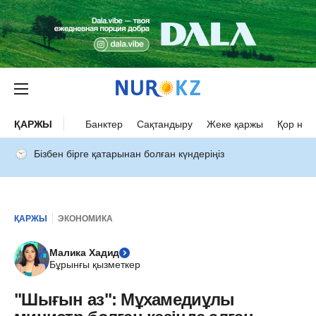
ҚАРЖЫ
Банктер
Сақтандыру
Жеке қаржы
Қор нар
Бізбен бірге қатарынан болған күндеріңіз
ҚАРЖЫ
ЭКОНОМИКА
Малика Хадид
Бұрынғы қызметкер
"Шығын аз": Мұхамедиұлы