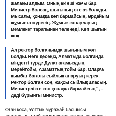
жалақы алдым. Оның екінші жағы бар.
Министр болсаң, шығының өте аз болады.
Мысалы, қонаққа көп бармайсың. Әрдайым
жұмыста жүресің. Жұмыс сапарларың
мемлекет тарапынан төленеді. Көп шығын
жоқ
Ал ректор болғанымда шығыным көп
болды. Неге десеңіз, Алматыда болғанда
міндетті түрде Дулат ағамыздың
мерейтойы, Азаматтың тойы бар. Оларға
қымбат бағалы сыйлық апаруың керек.
Ректор болған соң, жақсы сыйлық аласың.
Министрлікте көп қонаққа бармайсың" , -
деді бұрынғы министр.
Оған қоса, Ұлттық мұражай басшысы
достарының той-томалақтарына қанша қаржы