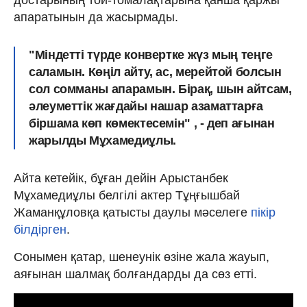
апаратынын да жасырмады.
"Міндетті түрде конвертке жүз мың теңге
саламын. Көңіл айту, ас, мерейтой болсын
сол сомманы апарамын. Бірақ, шын айтсам,
әлеуметтік жағдайы нашар азаматтарға
біршама көп көмектесемін
" , - деп ағынан
жарылды Мұхамедиұлы.
Айта кетейік, бұған дейін Арыстанбек
Мұхамедиұлы белгілі актер Тұңғышбай
Жаманқұловқа қатысты даулы мәселеге
пікір
білдірген
.
Сонымен қатар, шенеунік өзіне жала жауып,
аяғынан шалмақ болғандарды да сөз етті.