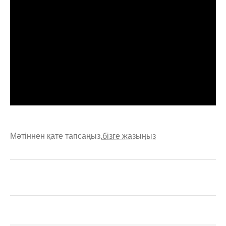
Мәтіннен қате тапсаңыз,
бізге жазыңыз