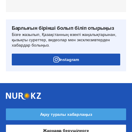
Барлығын бірінші болып біліп отырыңыз
Бізге жазылып, Қазақстанның өзекті жаңалықтарынан,
қызықты суреттер, видеолар мен эксклюзивтерден
хабардар болыңыз.
Instagram
Ақау туралы хабарлаңыз
Жарнама берушілерге