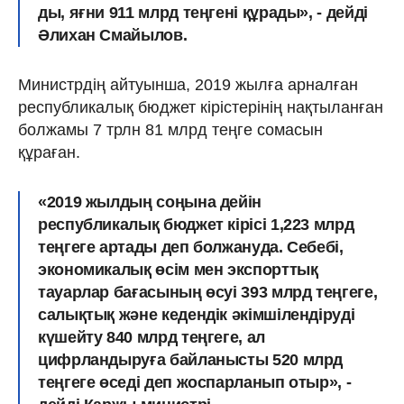
ды, яғни 911 млрд теңгені құрады», - дейді
Әлихан Смайылов.
Министрдің айтуынша, 2019 жылға арналған
республикалық бюджет кірістерінің нақтыланған
болжамы 7 трлн 81 млрд теңге сомасын
құраған.
«2019 жылдың соңына дейін
республикалық бюджет кірісі 1,223 млрд
теңгеге артады деп болжануда. Себебі,
экономикалық өсім мен экспорттық
тауарлар бағасының өсуі 393 млрд теңгеге,
салықтық және кедендік әкімшілендіруді
күшейту 840 млрд теңгеге, ал
цифрландыруға байланысты 520 млрд
теңгеге өседі деп жоспарланып отыр», -