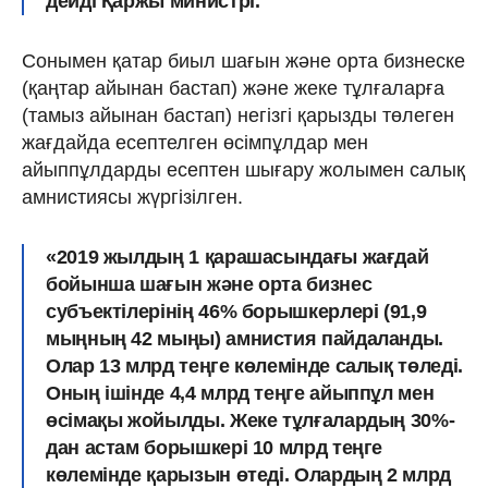
дейді Қаржы министрі.
Сонымен қатар биыл шағын және орта бизнеске
(қаңтар айынан бастап) және жеке тұлғаларға
(тамыз айынан бастап) негізгі қарызды төлеген
жағдайда есептелген өсімпұлдар мен
айыппұлдарды есептен шығару жолымен салық
амнистиясы жүргізілген.
«2019 жылдың 1 қарашасындағы жағдай
бойынша шағын және орта бизнес
субъектілерінің 46% борышкерлері (91,9
мыңның 42 мыңы) амнистия пайдаланды.
Олар 13 млрд теңге көлемінде салық төледі.
Оның ішінде 4,4 млрд теңге айыппұл мен
өсімақы жойылды. Жеке тұлғалардың 30%-
дан астам борышкері 10 млрд теңге
көлемінде қарызын өтеді. Олардың 2 млрд