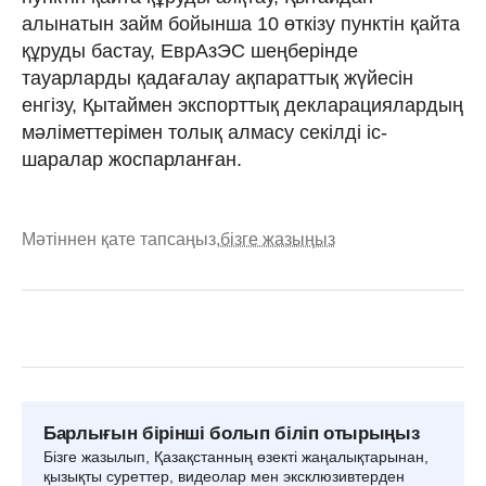
алынатын займ бойынша 10 өткізу пунктін қайта
құруды бастау, ЕврАзЭС шеңберінде
тауарларды қадағалау ақпараттық жүйесін
енгізу, Қытаймен экспорттық декларациялардың
мәліметтерімен толық алмасу секілді іс-
шаралар жоспарланған.
Мәтіннен қате тапсаңыз,
бізге жазыңыз
Барлығын бірінші болып біліп отырыңыз
Бізге жазылып, Қазақстанның өзекті жаңалықтарынан,
қызықты суреттер, видеолар мен эксклюзивтерден