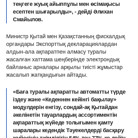
теңгеге жуық айыппұлы мен өсімақысы
есептен шығарылды», - дейді Әлихан
Смайылов.
Министр Қытай мен Қазақстанның фискалдық
органдары Экспорттық декларациялардан
алдын-ала ақпаратпен алмасу туралы
жасалған хаттама шеңберінде электрондық
байланыс арналары арқылы тиісті жұмыстар
жасалып жатқандығын айтады.
«Баға туралы ақпаратты автоматты түрде
іздеу және «Кеденнен кейінгі бақылау»
модулдерін енгізу, сондай-ақ Қытайдан
әкелінетін тауарлардың ассортиментін
ақпараттық жүйеде толығымен қамту
шаралары кедендік Тәуекелдерді басқару