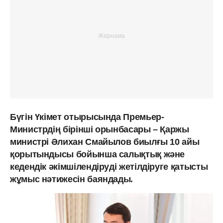
Бүгін Үкімет отырысында Премьер-
Министрдің бірінші орынбасары – Қаржы
министрі Әлихан Смайылов биылғы 10 айы
қорытындысы бойынша салықтық және
кедендік әкімшілендіруді жетілдіруге қатысты
жұмыс нәтижесін баяндады.