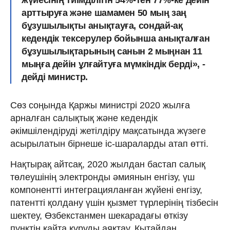
жүйесінің тиімділігін 54%-тен 77%-ке дейін
арттыруға және шамамен 50 мың заң
бұзушылықты анықтауға, сондай-ақ
кедендік тексерулер бойынша анықталған
бұзушылықтарының санын 2 мыңнан 11
мыңға дейін ұлғайтуға мүмкіндік берді», -
дейді министр.
Сөз соңында Қаржы министрі 2020 жылға
арналған салықтық және кедендік
әкімшілендіруді жетілдіру мақсатында жүзеге
асырылатын бірнеше іс-шараларды атап өтті.
Нақтырақ айтсақ, 2020 жылдан бастап салық
төлеушінің электронды әмиянын енгізу, үш
компонентті интеграцияланған жүйені енгізу,
патентті қолдану үшін қызмет түрлерінің тізбесін
шектеу, Өзбекстанмен шекарадағы өткізу
пунктін қайта құруды аяқтау, Қытайдан