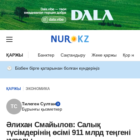
ҚАРЖЫ
Банктер
Сақтандыру
Жеке қаржы
Қор нар
Бізбен бірге қатарынан болған күндеріңіз
ҚАРЖЫ
ЭКОНОМИКА
Тилеген Султан
ТС
Бұрынғы қызметкер
Әлихан Смайылов: Салық
түсімдерінің өсімі 911 млрд теңгені