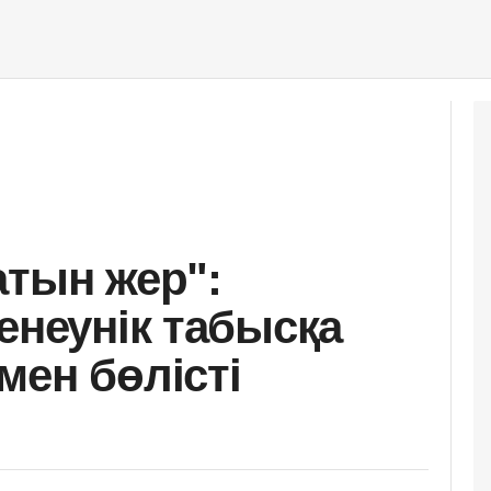
атын жер":
енеунік табысқа
мен бөлісті