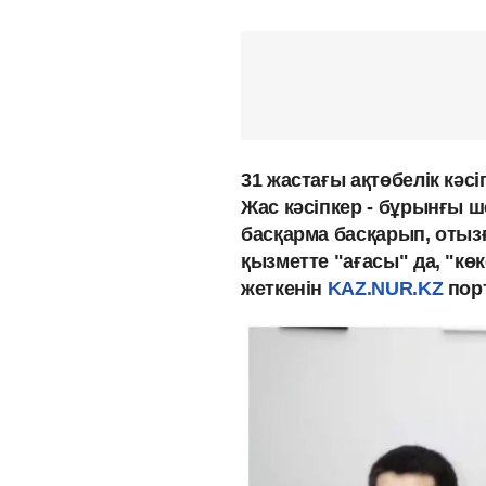
31 жастағы ақтөбелік кәс
Жас кәсіпкер - бұрынғы ш
басқарма басқарып, отыз
қызметте "ағасы" да, "кө
жеткенін
KAZ.NUR.KZ
порт