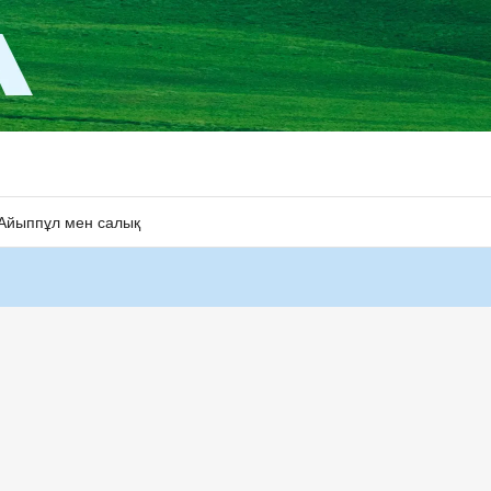
Айыппұл мен салық