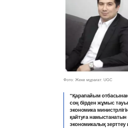
Фото: Жеке мұрағат: UGC
"Қарапайым отбасынан 
соң бірден жұмыс тау
экономика министрлігін
қайтуға намыстанатын е
экономикалық зерттеу