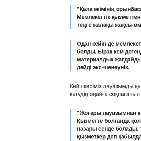
"Қала әкімінің орынба
Мемлекеттік қызметтен
теңге жалақы жақсы өмі
Одан кейін де мемлекет
болды. Бірақ кем деген
материалдық жағдайды 
дейді экс-шенеунік.
Кейіпкеріміз лауазымды қ
кетудің оңайға соқпағаны
"Жоғары лауазымнан кей
Қызметте болғанда қол
назары сенде болады. 
қызметкер деп қабылда