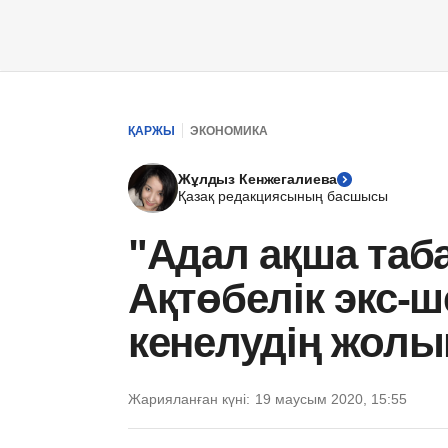
ҚАРЖЫ
ЭКОНОМИКА
Жұлдыз Кенжегалиева
Қазақ редакциясының басшысы
"Адал ақша таб
Ақтөбелік экс-ш
кенелудің жолы
Жарияланған күні:
19 маусым 2020, 15:55