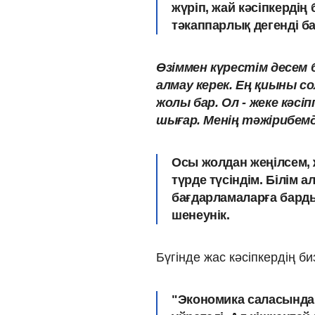
жүріп, жай кәсіпкердің
тәкаппарлық дегенді ба
Өзіммен күрестім десе
алмау керек. Ең қиыны с
жолы бар. Ол - жеке кәсі
шығар. Менің тәжірибемде
Осы жолдан жеңілсем,
түрде түсіндім. Білім 
бағдарламаларға бардым
шенеунік.
Бүгінде жас кәсіпкердің б
"Экономика саласында