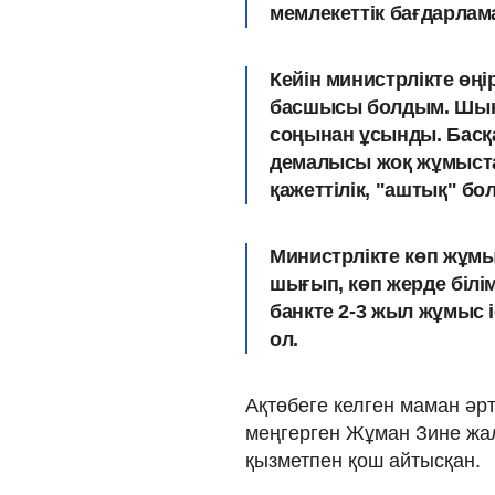
мемлекеттік бағдарлам
Кейін министрлікте өң
басшысы болдым. Шынд
соңынан ұсынды. Басқ
демалысы жоқ жұмыста
қажеттілік, "аштық" бо
Министрлікте көп жұм
шығып, көп жерде білім
банкте 2-3 жыл жұмыс і
ол.
Ақтөбеге келген маман әрт
меңгерген Жұман Зине жа
қызметпен қош айтысқан.