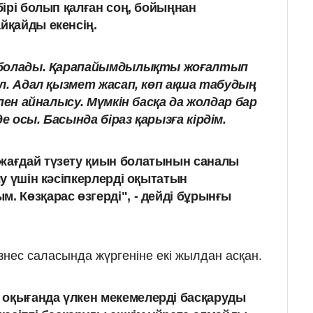
 бірі болып қалған соң, бойыңнан
йқайды екенсің.
м болады. Қарапайымдылықты жоғалтып
ол. Адал қызмет жасап, көп ақша табудың
ппен айналысу. Мүмкін басқа да жолдар бар
 осы. Басында біраз қарызға кірдім.
 жағдай түзету қиын болатынын саналы
алу үшін кәсіпкерлерді оқытатын
. Көзқарас өзгерді", - дейді бұрынғы
изнес саласында жүргеніне екі жылдан асқан.
 оқығанда үлкен мекемелерді басқаруды