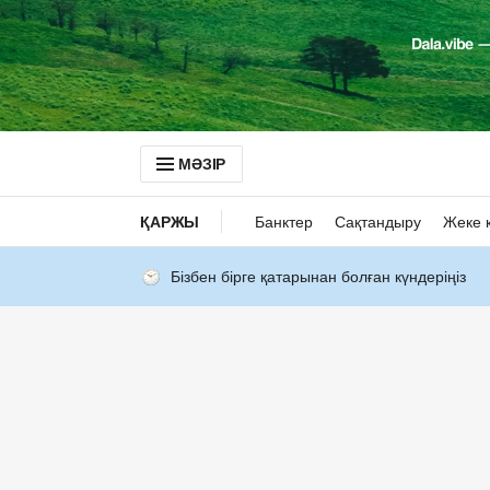
МӘЗІР
ҚАРЖЫ
Банктер
Сақтандыру
Жеке 
Бізбен бірге қатарынан болған күндеріңіз