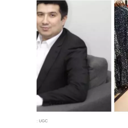
: UGC