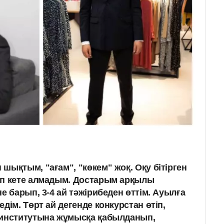
шықтым, "ағам", "көкем" жоқ. Оқу бітірген
ып кете алмадым. Достарым арқылы
е барып, 3-4 ай тәжірибеден өттім. Ауылға
дім. Төрт ай дегенде конкурстан өтіп,
 институтына жұмысқа қабылданып,