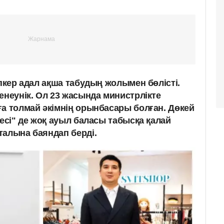
іпкер адал ақша табудың жолымен бөлісті.
енеунік. Ол 23 жасында министрлікте
ға толмай әкімнің орынбасары болған. Дөкей
кесі" де жоқ ауыл баласы табысқа қалай
алына баяндап берді.