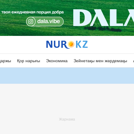
қаржы
Қор нарығы
Экономика
Зейнетақы мен жәрдемақы