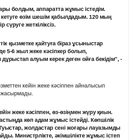
сары болдым, аппаратта жұмыс істедім.
 кетуге өзім шешім қабылдадым. 120 мың
р сүруге жеткіліксіз.
тік қызметке қайтуға біраз ұсыныстар
де 5-6 жыл жеке кәсіпкер болып,
дұрыстап алуым керек деген ойға бекідім", -
ызметтен кейін жеке кәсіппен айналысып
н жасырмады.
ін жеке кәсіппен, өз-өзіңмен жүру қиын.
астыңда көп адам жұмыс істейді. Көпшілік
Туыстар, жолдастар сені жоғары лауазымды
йды. Министрлікте, әкімшілікте жұмыс істеп