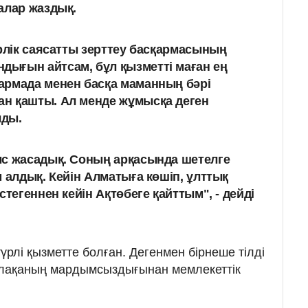
алар жаздық.
ірлік саясатты зерттеу басқармасының
ығын айтсам, бұл қызметті маған ең
армада менен басқа маманның бәрі
н қашты. Ал менде жұмысқа деген
лды.
ыс жасадық. Соның арқасында шетелге
 алдық. Кейін Алматыға көшіп, ұлттық
стегеннен кейін Ақтөбеге қайттым", - дейді
үрлі қызметте болған. Дегенмен бірнеше тілді
лақаның мардымсыздығынан мемлекеттік