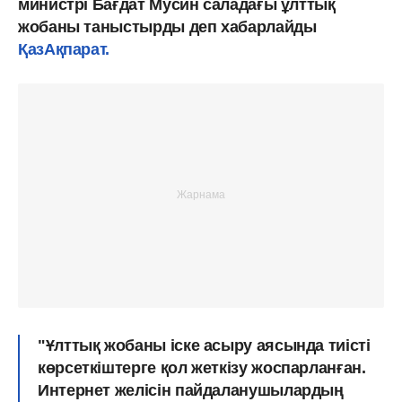
министрі Бағдат Мусин саладағы ұлттық
жобаны таныстырды деп хабарлайды
ҚазАқпарат.
"Ұлттық жобаны іске асыру аясында тиісті
көрсеткіштерге қол жеткізу жоспарланған.
Интернет желісін пайдаланушылардың