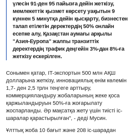
үлесін 91-ден 95 пайызға дейін жеткізу,
мемлекеттік қызмет көрсету уақытын 9
күннен 5 минутқа дейін қысқарту, бизнестен
талап етілетін деректердің 50% онлайн
есепке алу, Қазақстан аумағы арқылы
"Азия-Еуропа" жалпы транзиттік
деректердің трафик деңгейін 3%-дан 8%-ға
жеткізу ескерілген.
Сонымен қатар, IT-экспортын 500 млн АҚШ
долларына жеткізу, инновациялық өнім көлемін
1,7- ден 2,5 трлн теңгеге арттыру,
коммерцияландыру жобаларының жеке қоса
қаржыландыруын 50%-ға жоғарылату
жоспарланды. Әр мақсатқа жету үшін тиісті іс-
шаралар қарастырылған", - деді Мусин.
Ұлттық жоба 10 бағыт және 208 іс-шарадан