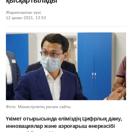
қысқартылады
Жарияланған күні:
12 қазан 2021, 13:53
Фото: Министрліктің ресми сайты
Үкімет отырысында еліміздің Цифрлық даму,
инновациялар және аэроғарыш өнеркәсібі