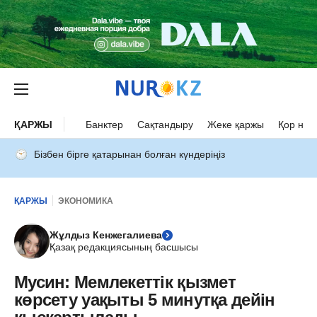
ҚАРЖЫ
Банктер
Сақтандыру
Жеке қаржы
Қор нар
Бізбен бірге қатарынан болған күндеріңіз
ҚАРЖЫ
ЭКОНОМИКА
Жұлдыз Кенжегалиева
Қазақ редакциясының басшысы
Мусин: Мемлекеттік қызмет
көрсету уақыты 5 минутқа дейін