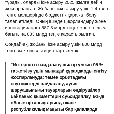
тұрады, оларды іске асыру 2025 жылға дейін
жоспарланған. Жобаны іске асыру үшін 1,4 трлн
теңге мөлшерінде бюджеттік қаражат бөлу
талап етіледі. Оның ішінде цифрландыру және
инновацияларға 587,8 млрд теңге және ғылым
бағытына 833 млрд теңге қарастырылған.
Сондай-ақ, жобаны іске асыру үшін 800 млрд
теңге жеке инвестиция тартылмақ.
"Интернетті пайдаланушылар үлесін 95 %-
ға жеткізу үшін мынадай құралдарды енгізу
жоспарлануда: төмен орбитадағы
спутниктерді пайдалану, ауыл
шаруашылығы тауарларын өндірушілер
байланыс қызметтерін субсидиялау, 5G-ді
облыс орталықтарында және
республикалық маңызы бар қалаларда