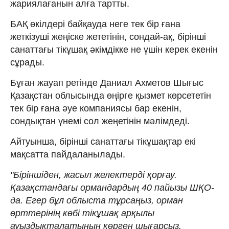
жариялағанын алға тартты.
БАҚ өкілдері байқауда неге тек бір ғана
жеткізуші жеңіске жететінін, сондай-ақ, бірінші
санаттағы тікұшақ әкімдікке не үшін керек екенін
сұрады.
Бұған жауап ретінде
Даниал Ахметов Шығыс
Қазақстан облысында өңірге қызмет көрсететін
тек бір ғана әуе компаниясы бар екенін,
сондықтан үнемі сол жеңетінін мәлімдеді.
Айтуынша, бірінші санаттағы тікұшақтар екі
мақсатта пайдаланылады.
"Біріншіден, жасыл желектерді қорғау.
Қазақстандағы ормандардың 40 пайызы ШҚО-
да. Егер бұл облыста тұрсаңыз, орман
өрттерінің көбі тікұшақ арқылы
ауыздықталатынын көрген шығарсыз.