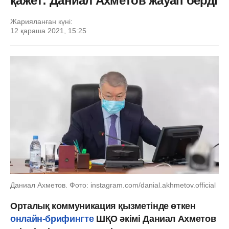
қажет: Даниал Ахметов жауап берді
Жарияланған күні:
12 қараша 2021, 15:25
Даниал Ахметов. Фото: instagram.com/danial.akhmetov.official
Орталық коммуникация қызметінде өткен
онлайн-брифингте
ШҚО әкімі Даниал Ахметов