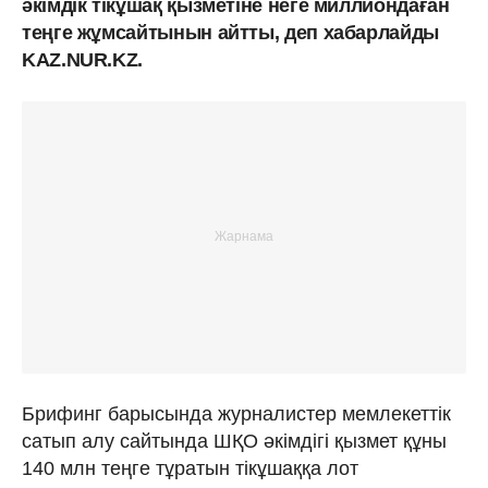
әкімдік тікұшақ қызметіне неге миллиондаған
теңге жұмсайтынын айтты, деп хабарлайды
KAZ.NUR.KZ.
Брифинг барысында журналистер мемлекеттік
сатып алу сайтында ШҚО әкімдігі қызмет құны
140 млн теңге тұратын тікұшаққа лот