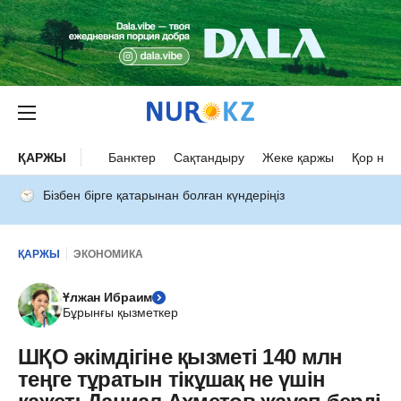
ҚАРЖЫ
Банктер
Сақтандыру
Жеке қаржы
Қор нар
Бізбен бірге қатарынан болған күндеріңіз
ҚАРЖЫ
ЭКОНОМИКА
Ұлжан Ибраим
Бұрынғы қызметкер
ШҚО әкімдігіне қызметі 140 млн
теңге тұратын тікұшақ не үшін