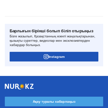
Барлығын бірінші болып біліп отырыңыз
Бізге жазылып, Қазақстанның өзекті жаңалықтарынан,
қызықты суреттер, видеолар мен эксклюзивтерден
хабардар болыңыз.
Instagram
Ақау туралы хабарлаңыз