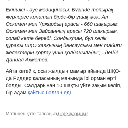
Екіншісі - әуе медицинасы. Бүгінде топырақ
жерлерге қонатын бірде-бір ұшақ жоқ. Ал
Өскемен мен Үржардың арасы - 660 шақырым.
Өскемен мен Зайсанның арасы 720 шақырым,
солай кете береді. Сондықтан, бұл көлік
құралы ШҚО халқының денсаулығы мен табиғи
желектерін қорғау үшін қолданылады", - дейді
Даниал Ахметов.
Айта кетейік, осы жылдың мамыр айында ШҚО-
да Риддер қаласының маңында ірі орман өрті
болды. Салдарынан 10 шақты үйге зақым келіп,
бір адам
қайтыс болған еді
.
Мәтіннен қате тапсаңыз,
бізге жазыңыз