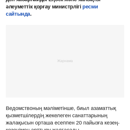
әлеуметтік қорғау министрлігі
ресми
сайтында
.
Ведомствоның мәліметінше, биыл азаматтық
қызметшілердің жекелеген санаттарының
жалақысын орташа есеппен 20 пайызға кезең-
кезеңімен арттыру жалғасады.