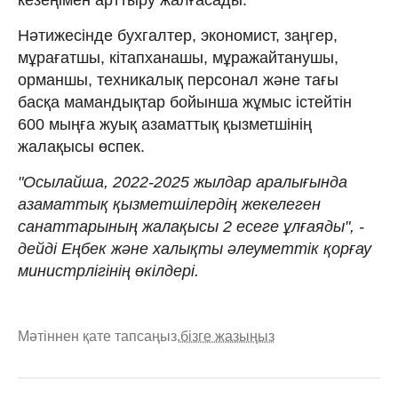
Нәтижесінде бухгалтер, экономист, заңгер,
мұрағатшы, кітапханашы, мұражайтанушы,
орманшы, техникалық персонал және тағы
басқа мамандықтар бойынша жұмыс істейтін
600 мыңға жуық азаматтық қызметшінің
жалақысы өспек.
"Осылайша, 2022-2025 жылдар аралығында
азаматтық қызметшілердің жекелеген
санаттарының жалақысы 2 есеге ұлғаяды", -
дейді Еңбек және халықты әлеуметтік қорғау
министрлігінің өкілдері.
Мәтіннен қате тапсаңыз,
бізге жазыңыз