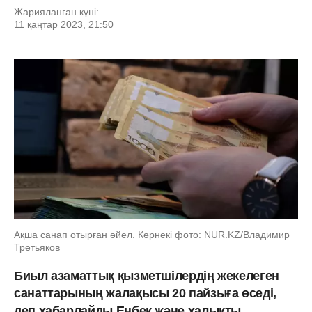
Жарияланған күні:
11 қаңтар 2023, 21:50
Ақша санап отырған әйел. Көрнекі фото: NUR.KZ/Владимир
Третьяков
Биыл азаматтық қызметшілердің жекелеген
санаттарының жалақысы 20 пайзыға өседі,
деп хабарлайды Еңбек және халықты