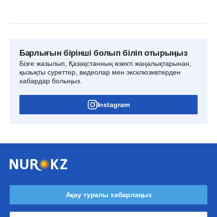
Барлығын бірінші болып біліп отырыңыз
Бізге жазылып, Қазақстанның өзекті жаңалықтарынан,
қызықты суреттер, видеолар мен эксклюзивтерден
хабардар болыңыз.
Instagram
Ақау туралы хабарлаңыз