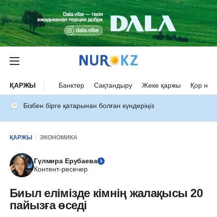
ҚАРЖЫ
Банктер
Сақтандыру
Жеке қаржы
Қор нар
Бізбен бірге қатарынан болған күндеріңіз
ҚАРЖЫ
ЭКОНОМИКА
Гүлмира Ерубаева
Контент-ресечер
Биыл елімізде кімнің жалақысы 20
пайызға өседі