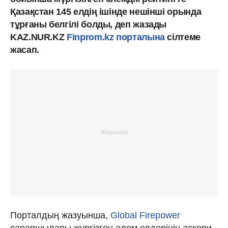
Қазақстан 145 елдің ішінде нешінші орында
тұрғаны белгілі болды, деп жазады
KAZ.NUR.KZ
Finprom.kz порталына
сілтеме
жасап.
Порталдың жазуынша,
Global Firepower
сарапшылары жүргізген әлем елдерінің әскери