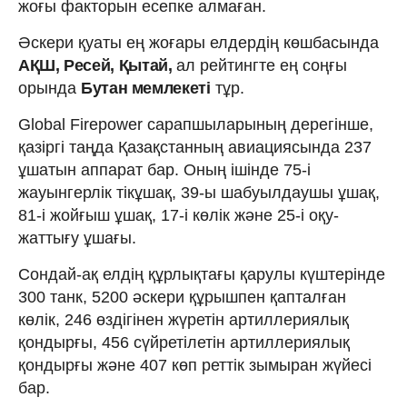
жоғы факторын есепке алмаған.
Әскери қуаты ең жоғары елдердің көшбасында
АҚШ, Ресей, Қытай,
ал
рейтингте ең соңғы
орында
Бутан мемлекеті
тұр.
Global Firepower сарапшыларының дерегінше,
қазіргі таңда Қазақстанның авиациясында 237
ұшатын аппарат бар. Оның ішінде 75-і
жауынгерлік тікұшақ, 39-ы шабуылдаушы ұшақ,
81-і жойғыш ұшақ, 17-і көлік және 25-і оқу-
жаттығу ұшағы.
Сондай-ақ елдің құрлықтағы қарулы күштерінде
300 танк, 5200 әскери құрышпен қапталған
көлік, 246 өздігінен жүретін артиллериялық
қондырғы, 456 сүйретілетін артиллериялық
қондырғы және 407 көп реттік зымыран жүйесі
бар.