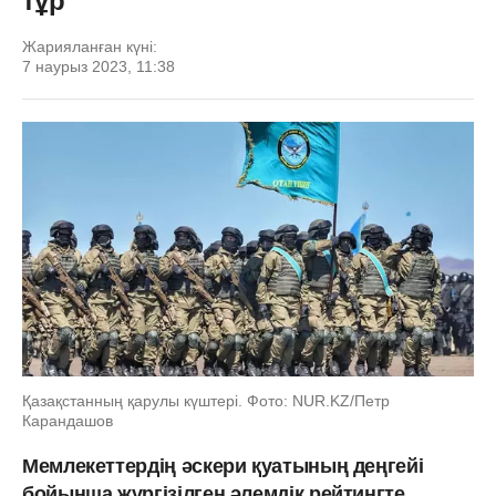
тұр
Жарияланған күні:
7 наурыз 2023, 11:38
Қазақстанның қарулы күштері. Фото: NUR.KZ/Петр
Карандашов
Мемлекеттердің әскери қуатының деңгейі
бойынша жүргізілген әлемдік рейтингте