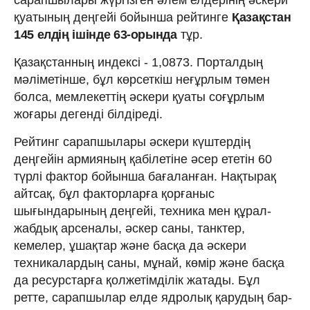
қуатының деңгейі бойынша рейтинге
Қазақстан
145 елдің ішінде 63-орында
тұр.
Қазақстанның индексі - 1,0873. Порталдың
мәліметінше, бұл көрсеткіш неғұрлым төмен
болса, мемлекеттің әскери қуаты соғұрлым
жоғары дегенді білдіреді.
Рейтинг сарапшылары әскери күштердің
деңгейін армияның қабілетіне әсер ететін 60
түрлі фактор бойынша бағаланған. Нақтырақ
айтсақ, бұл факторларға қорғаныс
шығындарының деңгейі, техника мен құрал-
жабдық арсеналы, әскер саны, танктер,
кемелер, ұшақтар және басқа да әскери
техникалардың саны, мұнай, көмір және басқа
да ресурстарға қолжетімділік жатады. Бұл
ретте, сарапшылар елде ядролық қарудың бар-