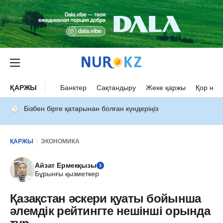
ҚАРЖЫ
Банктер
Сақтандыру
Жеке қаржы
Қор нар
Бізбен бірге қатарынан болған күндеріңіз
ҚАРЖЫ
ЭКОНОМИКА
Айзат Ермекқызы
Бұрынғы қызметкер
Қазақстан әскери қуаты бойынша
әлемдік рейтингте нешінші орында