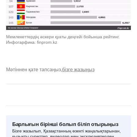
Мемлекеттердің әскери қуаты деңгейі бойынша рейтинг.
Инфогарфика: finprom.kz
Мәтіннен қате тапсаңыз,
бізге жазыңыз
Барлығын бірінші болып біліп отырыңыз
Бізге жазылып, Қазақстанның өзекті жаңалықтарынан,
қызықты суреттер, видеолар мен эксклюзивтерден