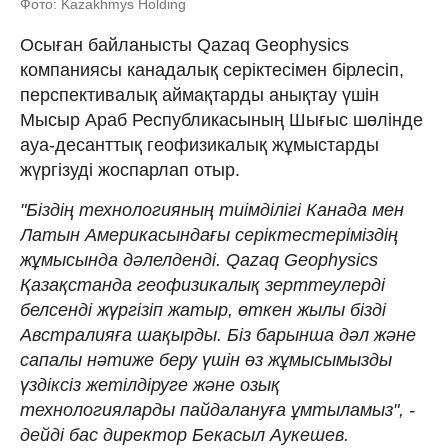
Фото: Kazakhmys Holding
Осыған байланысты Qazaq Geophysics
компаниясы канадалық серіктесімен бірлесіп,
перспективалық аймақтарды анықтау үшін
Мысыр Араб Республикасының Шығыс шөлінде
ауа-десанттық геофизикалық жұмыстарды
жүргізуді жоспарлап отыр.
"Біздің технологияның тиімділігі Канада мен
Латын Америкасындағы серіктестеріміздің
жұмысында дәлелденді. Qazaq Geophysics
Қазақстанда геофизикалық зерттеулерді
белсенді жүргізіп жатыр, өткен жылы бізді
Австралияға шақырды. Біз барынша дәл және
сапалы нәтиже беру үшін өз жұмысымызды
үздіксіз жетілдіруге және озық
технологияларды пайдалануға ұмтыламыз", -
дейді бас директор Бекасыл Аукешев.