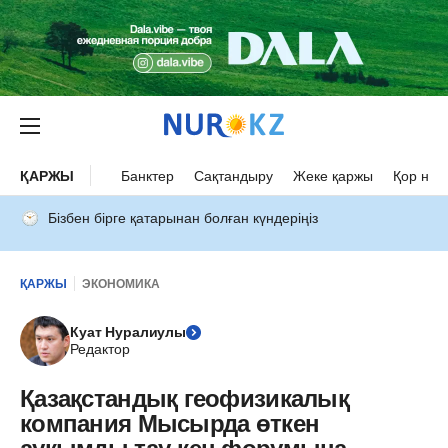
ҚАРЖЫ
Банктер
Сақтандыру
Жеке қаржы
Қор нар
Бізбен бірге қатарынан болған күндеріңіз
ҚАРЖЫ
ЭКОНОМИКА
Куат Нуралиулы
Редактор
Қазақстандық геофизикалық
компания Мысырда өткен