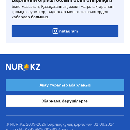
Барлығын бірінші болып біліп отырыңыз
Бізге жазылып, Қазақстанның өзекті жаңалықтарынан,
қызықты суреттер, видеолар мен эксклюзивтерден
хабардар болыңыз.
Instagram
Ақау туралы хабарлаңыз
Жарнама берушілерге
® NUR.KZ 2009-2026 Барлық құқық қорғалған 01.08.2024
жылғы № KZ43VPY00098001 куәлік.