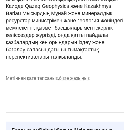
Каирде Qazaq Geophysics және Kazakhmys
Barlau Мысырдың Мұнай және минералдық
ресурстар министрімен және геология жөніндегі
мемлекеттік қызмет басшыларымен іскерлік
келіссөздер жүргізді, онда қатты пайдалы
қазбалардың кен орындарын іздеу және
бағалау саласындағы ынтымақтастық
перспективалары талқыланды.
Мәтіннен қате тапсаңыз,
бізге жазыңыз