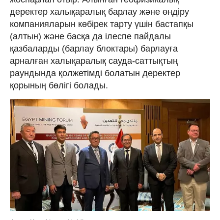
деректер халықаралық барлау және өндіру
компанияларын көбірек тарту үшін бастапқы
(алтын) және басқа да ілеспе пайдалы
қазбаларды (барлау блоктары) барлауға
арналған халықаралық сауда-саттықтың
раундында қолжетімді болатын деректер
қорының бөлігі болады.