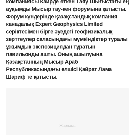
компаниясы Каирде өткен Таяу Шығыстағы ең
ауқымды Мысыр тау-кен форумына қатысты.
Форум күндерінде қазақстандық компания
канадалық Expert Geophysics Limited
серіктесімен бірге әуедегі геофизикалық
зерттеулер саласындағы мүмкіндіктер туралы
ұжымдық экспозициядан тұратын
павильонды ашты. Оның ашылуына
Қазақстанның Мысыр Араб
Республикасындағы елшісі Қайрат Лама
Шариф те қатысты.