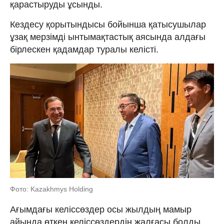
қарастыруды ұсынды.
Кездесу қорытындысы бойынша қатысушылар
ұзақ мерзімді ынтымақтастық аясында алдағы
бірлескен қадамдар туралы келісті.
Фото: Kazakhmys Holding
Ағымдағы келіссөздер осы жылдың мамыр
айында өткен келіссөздердің жалғасы болды.