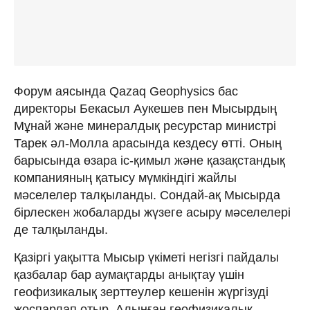
Форум аясында Qazaq Geophysics бас
директоры Бекасыл Аукешев пен Мысырдың
Мұнай және минералдық ресурстар министрі
Тарек әл-Молла арасында кездесу өтті. Оның
барысында өзара іс-қимыл және қазақстандық
компанияның қатысу мүмкіндігі жайлы
мәселелер талқыланды. Сондай-ақ Мысырда
бірлескен жобаларды жүзеге асыру мәселелері
де талқыланды.
Қазіргі уақытта Мысыр үкіметі негізгі пайдалы
қазбалар бар аумақтарды анықтау үшін
геофизикалық зерттеулер кешенін жүргізуді
жоспарлап отыр. Алынған геофизикалық