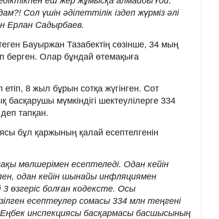
едіктікпен еш жер жұмысқа алмайды ғой.
дам?! Сол үшін әділеттілік іздеп жүрміз әлі
ғын Ерлан Садырбаев.
теген Бауыржан Тазабектің сөзінше, 34 мың
еп берген. Олар бұндай өтемақыға
етіп, 8 жыл бұрын сотқа жүгінген. Сот
қ басқарушы мүмкіндігі шектеулілерге 334
 деп тапқан.
ясы бұл қаржының қалай есептелгенін
алақы мөлшерімен есептеледі. Одан кейін
пен, одан кейін шынайы инфляциямен
 3 өзгеріс болған кодексте. Осы
ізілген есептеулер сомасы 334 млн теңгені
қ Еңбек инспекциясы басқармасы басшысының