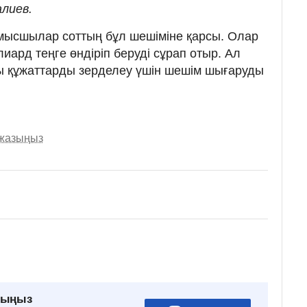
лиев.
ұмысшылар соттың бұл шешіміне қарсы. Олар
лиард теңге өндіріп беруді сұрап отыр. Ал
ы құжаттарды зерделеу үшін шешім шығаруды
 жазыңыз
рыңыз