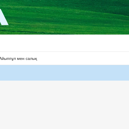
Айыппұл мен салық