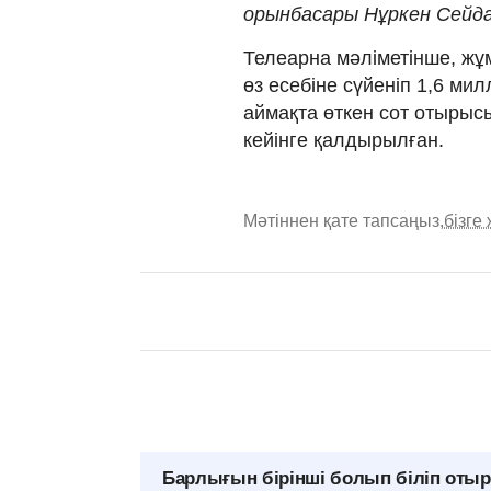
орынбасары Нұркен Сейда
Телеарна мәліметінше, ж
өз есебіне сүйеніп 1,6 мил
аймақта өткен сот отырыс
кейінге қалдырылған.
Мәтіннен қате тапсаңыз,
бізге
Барлығын бірінші болып біліп оты