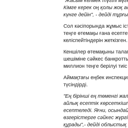
"Жасым келмек түгілі мүг
Кімге керек оң қолы жоқ а
күнге дейін", - дейді тұр
Сол кәсіпорында жұмыс іс
теңге өтемақы ғана есепт
келіспейтіндерін жеткізген.
Кеншілер өтемақыны талап 
шешіміне сәйкес банкротты
миллион теңге берілуі тиіс
Аймақтағы еңбек инспекци
түсіндірді.
"Ең бірінші ең төменгі ж
айлық есептік көрсеткіш
есептеледі. Яғни, осындай
өзгерістерге сәйкес жүрг
құрады",- дейді облысты