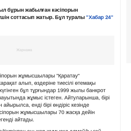
л бұрын жабылған кәсіпорын
ін соттасып жатыр. Бұл туралы
"Хабар 24"
сіпорын жұмысшылары "Қаратау"
жарақат алып, өздеріне тиесілі өтемақы
жүгінген бұл тұрғындар 1999 жылы банкрот
зауытында жұмыс істеген. Айтуларынша, бірі
йырылса, енді бірі өндіріс кезінде
сіпорын жұмысшылары 70 жасқа дейін
генді айтады.