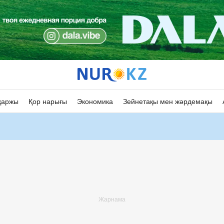
қаржы
Қор нарығы
Экономика
Зейнетақы мен жәрдемақы