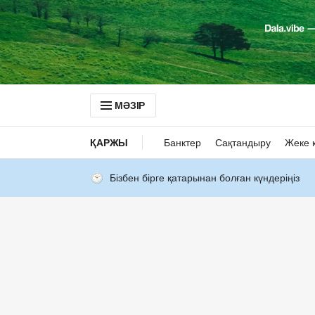
МӘЗІР
ҚАРЖЫ
Банктер
Сақтандыру
Жеке 
Бізбен бірге қатарынан болған күндеріңіз