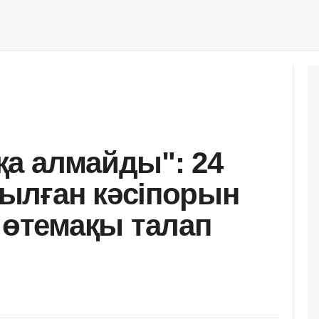
а алмайды": 24
ылған кәсіпорын
өтемақы талап