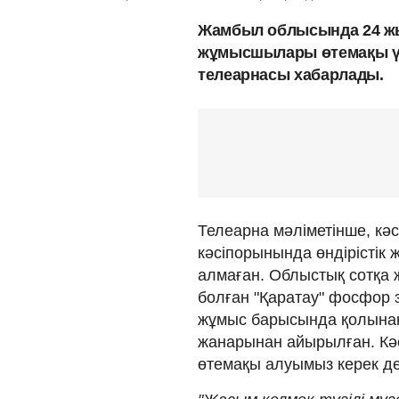
Жамбыл облысында 24 жы
жұмысшылары өтемақы үш
телеарнасы хабарлады.
Телеарна мәліметінше, кә
кәсіпорынында өндірістік 
алмаған. Облыстық сотқа 
болған "Қаратау" фосфор 
жұмыс барысында қолынан а
жанарынан айырылған. Кә
өтемақы алуымыз керек де