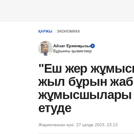
ҚАРЖЫ
ЭКОНОМИКА
Айзат Ермекқызы
Бұрынғы қызметкер
"Еш жер жұмысқ
жыл бұрын жаб
жұмысшылары 
етуде
Жарияланған күні:
27 шілде 2023, 23:13