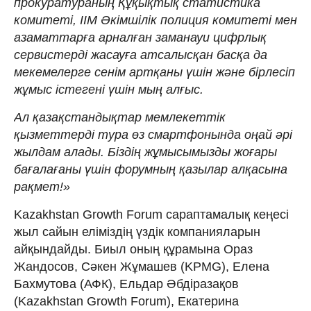
прокуратураның Құқықтық статистика
комитеті, ІІМ Әкімшілік полиция комитеті мен
азаматтарға арналған заманауи цифрлық
сервистерді жасауға атсалысқан басқа да
мекемелерге сенім артқаны үшін және бірлесіп
жұмыс істегені үшін мың алғыс.
Ал қазақстандықтар мемлекеттік
қызметтерді тура өз смартфонында оңай әрі
жылдам алады. Біздің жұмысымызды жоғары
бағалағаны үшін форумның қазылар алқасына
рақмет!»
Kazakhstan Growth Forum сараптамалық кеңесі
жыл сайын еліміздің үздік компанияларын
айқындайды. Биыл оның құрамына Ораз
Жандосов, Сәкен Жұмашев (KPMG), Елена
Бахмутова (АФК), Ельдар Әбдіразақов
(Kazakhstan Growth Forum), Екатерина