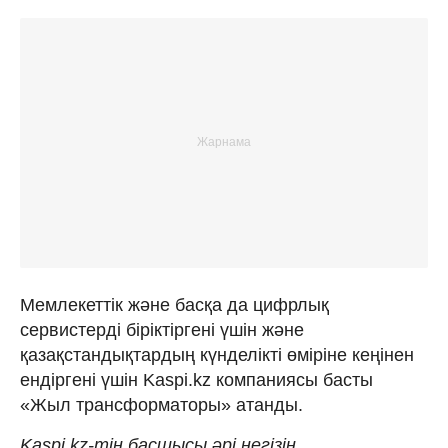
Мемлекеттік және басқа да цифрлық
сервистерді біріктіргені үшін және
қазақстандықтардың күнделікті өміріне кеңінен
ендіргені үшін Kaspi.kz компаниясы басты
«Жыл трансформаторы» атанды.
Kaspi.kz-тің басшысы әрі негізін