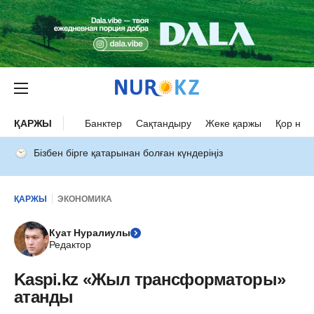
ҚАРЖЫ
Банктер
Сақтандыру
Жеке қаржы
Қор нар
Бізбен бірге қатарынан болған күндеріңіз
ҚАРЖЫ
ЭКОНОМИКА
Куат Нуралиулы
Редактор
Kaspi.kz «Жыл трансформаторы»
атанды