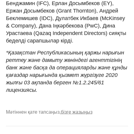
Бенджамин (IFC), Ерлан Досымбеков (EY),
Ержан Досымбеков (Grant Thornton), Андрей
Беклемишев (IDC), Дулатбек Икбаев (McKinsey
& Company), Дана Іңкәрбекова (PwC), Дина
Урастаева (Qazaq Independent Directors) сияқты
беделді сарапшылар кірді.
*Қазақстан Республикасының қаржы нарығын
реттеу және дамыту жөніндегі агенттігінің
банк және басқа да операцияларды және құнды
қағаздар нарығында қызмет жүргізуге 2020
жылғы 03 ақпанда берген №1.2.245/61
лицензиясы.
Мәтіннен қате тапсаңыз,
бізге жазыңыз