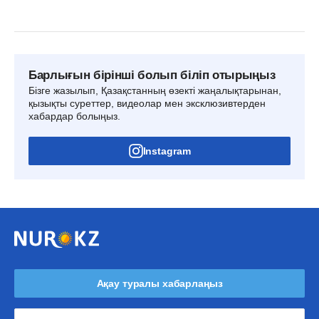
Барлығын бірінші болып біліп отырыңыз
Бізге жазылып, Қазақстанның өзекті жаңалықтарынан,
қызықты суреттер, видеолар мен эксклюзивтерден
хабардар болыңыз.
Instagram
Ақау туралы хабарлаңыз