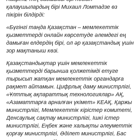
қалаушылардың бірі Михаил Ломтадзе өз
пікірін білдірді:
«Бүгінгі таңда Қазақстан – мемлекеттік
қызметтерді онлайн көрсетуде әлемдегі ең
дамыған елдердің бірі, ол әр қазақстандық үшін
зор мақтаныш көзі.
Қазақстандықтар үшін мемлекеттік
қызметтерді барынша қолжетімді етуге
тырысып жатқан мемлекеттік органдарға
рақмет айтамын. Цифрлық даму министрлігі,
«Ұлттық ақпараттық технологиялар» АҚ,
«Азаматтарға арналған үкімет» КЕАҚ, Қаржы
министрлігі, Мемлекеттік кірістер комитеті,
Денсаулық сақтау министрлігі, Ішкі істер
министрлігі, Еңбек және халықты әлеуметтік
қорғау министрлігі, Әділет министрлігі, Бас