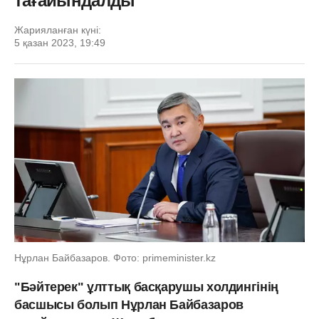
тағайындалды
Жарияланған күні:
5 қазан 2023, 19:49
Нұрлан Байбазаров. Фото: primeminister.kz
"Бәйтерек" ұлттық басқарушы холдингінің
басшысы болып Нұрлан Байбазаров