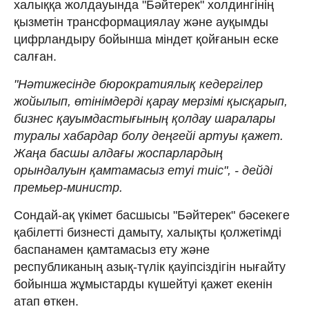
халыққа жолдауында "Бәйтерек" холдингінің
қызметін трансформациялау және ауқымды
цифрландыру бойынша міндет қойғанын еске
салған.
"Нәтижесінде бюрократиялық кедергілер
жойылып, өтінімдерді қарау мерзімі қысқарып,
бизнес қауымдастығының қолдау шаралары
туралы хабардар болу деңгейі артуы қажет.
Жаңа басшы алдағы жоспарлардың
орындалуын қамтамасыз етуі тиіс", - дейді
премьер-министр.
Сондай-ақ үкімет басшысы "Бәйтерек" бәсекеге
қабілетті бизнесті дамыту, халықты қолжетімді
баспанамен қамтамасыз ету және
республиканың азық-түлік қауіпсіздігін нығайту
бойынша жұмыстарды күшейтуі қажет екенін
атап өткен.