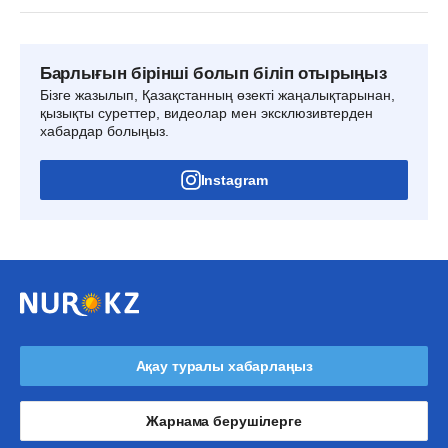
Барлығын бірінші болып біліп отырыңыз
Бізге жазылып, Қазақстанның өзекті жаңалықтарынан,
қызықты суреттер, видеолар мен эксклюзивтерден
хабардар болыңыз.
Instagram
Ақау туралы хабарлаңыз
Жарнама берушілерге