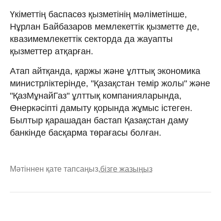
Үкіметтің баспасөз қызметінің мәліметінше,
Нұрлан Байбазаров мемлекеттік қызметте де,
квазимемлекеттік секторда да жауапты
қызметтер атқарған.
Атап айтқанда, қаржы және ұлттық экономика
министрліктерінде, "Қазақстан темір жолы" және
"ҚазМұнайГаз" ұлттық компанияларында,
Өнеркәсіпті дамыту қорында жұмыс істеген.
Былтыр қарашадан бастап Қазақстан даму
банкінде басқарма төрағасы болған.
Мәтіннен қате тапсаңыз,
бізге жазыңыз