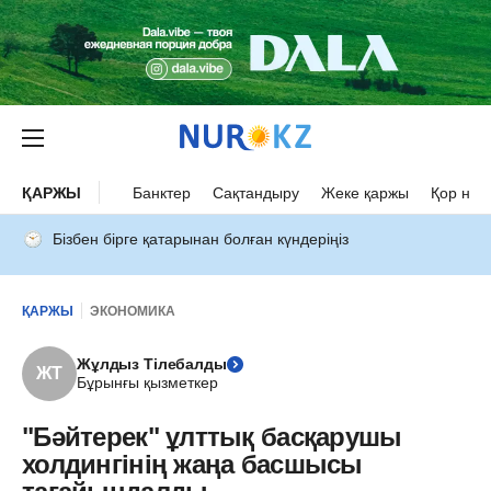
ҚАРЖЫ
Банктер
Сақтандыру
Жеке қаржы
Қор нар
Бізбен бірге қатарынан болған күндеріңіз
ҚАРЖЫ
ЭКОНОМИКА
Жұлдыз Тілебалды
ЖТ
Бұрынғы қызметкер
"Бәйтерек" ұлттық басқарушы
холдингінің жаңа басшысы