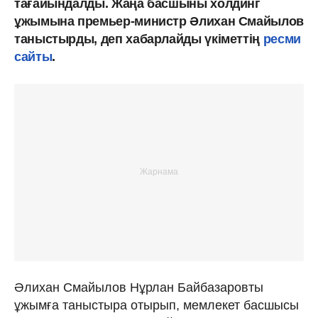
тағайындалды. Жаңа басшыны холдинг
ұжымына премьер-министр Әлихан Смайылов
таныстырды, деп хабарлайды үкіметтің
ресми
сайты
.
Әлихан Смайылов Нұрлан Байбазаровты
ұжымға таныстыра отырып, мемлекет басшысы