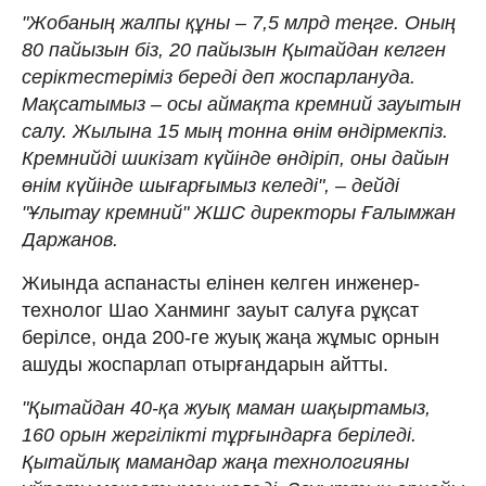
"Жобаның жалпы құны – 7,5 млрд теңге. Оның
80 пайызын біз, 20 пайызын Қытайдан келген
серіктестеріміз береді деп жоспарлануда.
Мақсатымыз – осы аймақта кремний зауытын
салу. Жылына 15 мың тонна өнім өндірмекпіз.
Кремнийді шикізат күйінде өндіріп, оны дайын
өнім күйінде шығарғымыз келеді", – дейді
"Ұлытау кремний" ЖШС директоры Ғалымжан
Даржанов.
Жиында аспанасты елінен келген инженер-
технолог Шао Ханминг зауыт салуға рұқсат
берілсе, онда 200-ге жуық жаңа жұмыс орнын
ашуды жоспарлап отырғандарын айтты.
"Қытайдан 40-қа жуық маман шақыртамыз,
160 орын жергілікті тұрғындарға беріледі.
Қытайлық мамандар жаңа технологияны