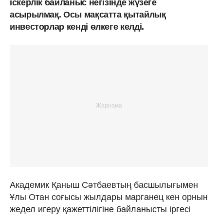
іскерлік байланыс негізінде жүзеге
асырылмақ. Осы мақсатта қытайлық
инвесторлар кенді өлкеге келді.
Академик Қаныш Сәтбаевтың басшылығымен
Ұлы Отан соғысы жылдары марганец кен орнын
жедел игеру қажеттілігіне байланысты іргесі