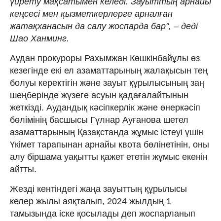
үйрету мақсатымен келеді. Зауыттың арнайы
кеңсесі мен қызметкерлерге арналған
жатақханасын да салу жоспарда бар", – деді
Шао Ханминг.
Аудан прокуроры Рахымжан Көшкінбайұлы өз
кезегінде екі ел азаматтарының жалақысын тең
болуы керектігін және зауыт құрылысының заң
шеңберінде жүзеге асуын қадағалайтынын
жеткізді. Аудандық кәсіпкерлік және өнеркәсіп
бөлімінің басшысы Гүлнар Ауғанова шетел
азаматтарының Қазақстанда жұмыс істеуі үшін
Үкімет тарапынан арнайы квота бөлінетінін, оны
алу біршама уақытты қажет ететін жұмыс екенін
айтты.
Жезді кентіндегі жаңа зауыттың құрылысы
келер жылы аяқталып, 2024 жылдың 1
тамызында іске қосылады деп жоспарланып