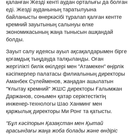
қаланған Жезді кенті аудан орталығы да болған
еді. Жезді ауданының таратылуына
байланысты өнеркәсібі тұралап қалған кентте
кремний зауытының салынуы өлке
экономикасының жаңа тынысын ашқандай
болды.
Зауыт салу идеясы ауыл ақсақалдарымен бірге
қоғамдық тыңдауда талқыланды. Оған
жергілікті билік өкілдері мен "Атамекен" өңірлік
кәсіпкерлер палатасы филиалының директоры
Аманбек Сүлейменов, жаңадан ашылатын
"Ұлытау кремний" ЖШС директоры Ғалымжан
Даржанов, сонымен қатар серіктестіктің
инженер-технологы Шао Ханминг мен
қаржылық директоры Ми Ронг та қатысты.
"Бұл кәсіпорын Қазақстан мен Қытай
арасындағы жаңа жоба болады және өндіріс