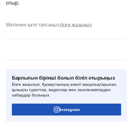
отыр.
Мәтіннен қате тапсаңыз,
бізге жазыңыз
Барлығын бірінші болып біліп отырыңыз
Бізге жазылып, Қазақстанның өзекті жаңалықтарынан,
қызықты суреттер, видеолар мен эксклюзивтерден
хабардар болыңыз.
Instagram