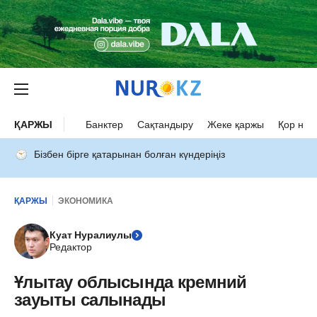
ҚАРЖЫ
Банктер
Сақтандыру
Жеке қаржы
Қор нар
Бізбен бірге қатарынан болған күндеріңіз
ҚАРЖЫ
ЭКОНОМИКА
Куат Нуралиулы
Редактор
Ұлытау облысында кремний
зауыты салынады