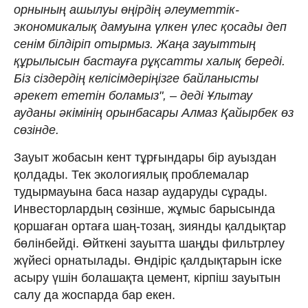
орнының ашылуы өңірдің әлеуметтік-
экономикалық дамуына үлкен үлес қосады деп
сенім білдіріп отырмыз. Жаңа зауыттың
құрылысын бастауға рұқсатты халық береді.
Біз сіздердің келісімдеріңізге байланысты
әрекет ететін боламыз", – деді Ұлытау
ауданы әкімінің орынбасары Алмаз Қайырбек өз
сөзінде.
Зауыт жобасын кент тұрғындары бір ауыздан
қолдады. Тек экологиялық проблемалар
тудырмауына баса назар аударуды сұрады.
Инвесторлардың сөзінше, жұмыс барысында
қоршаған ортаға шаң-тозаң, зиянды қалдықтар
бөлінбейді. Өйткені зауытта шаңды фильтрлеу
жүйесі орнатылады. Өндіріс қалдықтарын іске
асыру үшін болашақта цемент, кірпіш зауытын
салу да жоспарда бар екен.