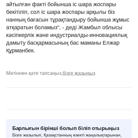
айтылған факті бойынша іс шара жоспары
бекітіліп, сол іс шара жоспары арқылы біз
нанның бағасын тұрақтандыру бойынша жұмыс
атқаратын боламыз", - деді Жамбыл облысы
кәсіпкерлік және индустриалды-инновациялық
дамыту басқармасының бас маманы Елжар
Құрманбек.
Мәтіннен қате тапсаңыз,
бізге жазыңыз
Барлығын бірінші болып біліп отырыңыз
Бізге жазылып, Қазақстанның өзекті жаңалықтарынан,