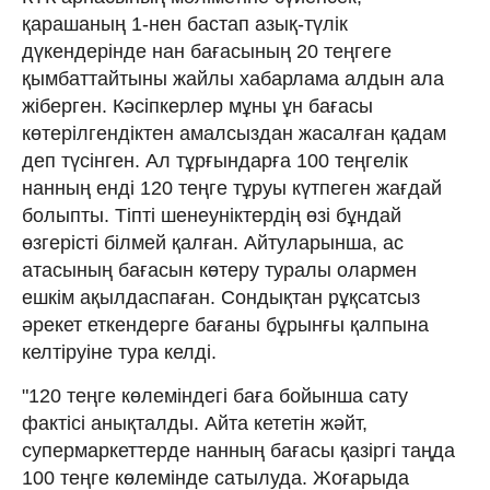
қарашаның 1-нен бастап азық-түлік
дүкендерінде нан бағасының 20 теңгеге
қымбаттайтыны жайлы хабарлама алдын ала
жіберген. Кәсіпкерлер мұны ұн бағасы
көтерілгендіктен амалсыздан жасалған қадам
деп түсінген. Ал тұрғындарға 100 теңгелік
нанның енді 120 теңге тұруы күтпеген жағдай
болыпты. Тіпті шенеуніктердің өзі бұндай
өзгерісті білмей қалған. Айтуларынша, ас
атасының бағасын көтеру туралы олармен
ешкім ақылдаспаған. Сондықтан рұқсатсыз
әрекет еткендерге бағаны бұрынғы қалпына
келтіруіне тура келді.
"120 теңге көлеміндегі баға бойынша сату
фактісі анықталды. Айта кететін жәйт,
супермаркеттерде нанның бағасы қазіргі таңда
100 теңге көлемінде сатылуда. Жоғарыда