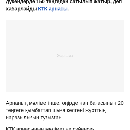
дүкендерде 150 теңгеден сатылып жатыр, деп
хабарлайды
КТК арнасы
.
Арнаның мәліметінше, өңірде нан бағасының 20
теңгеге қымбаттап шыға келгені жұрттың
наразылығын туғызған.
КТК арнасының мәліметіне сүйенсек,