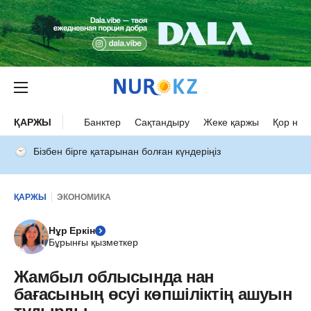
ҚАРЖЫ
Банктер
Сақтандыру
Жеке қаржы
Қор нар
Бізбен бірге қатарынан болған күндеріңіз
ҚАРЖЫ
ЭКОНОМИКА
Нұр Еркін
Бұрынғы қызметкер
Жамбыл облысында нан
бағасының өсуі көпшіліктің ашуын