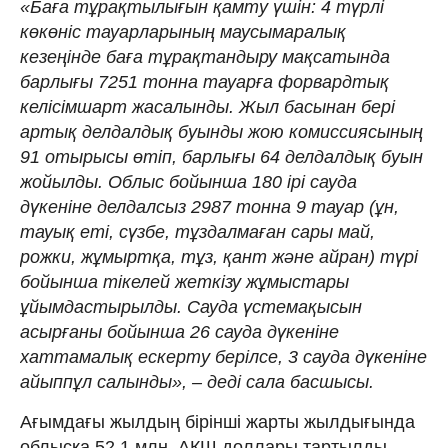
«Баға тұрақтылығын қамту үшін: 4 түрлі
көкөніс тауарларының маусымаралық
кезеңінде баға тұрақтандыру мақсатында
барлығы 7251 тонна тауарға форвардтық
келісімшарт жасалынды. Жыл басынан бері
артық делдалдық буынды жою комиссиясының
91 отырысы өтіп, барлығы 64 делдалдық буын
жойылды. Облыс бойынша 180 ірі сауда
дүкеніне делдалсыз 2987 тонна 9 тауар (ұн,
тауық еті, сүзбе, тұздалмаған сары май,
рожки, жұмыртқа, тұз, қант және айран) түрі
бойынша тікелей жеткізу жұмыстары
ұйымдастырылды. Сауда үстемақысын
асырғаны бойынша 26 сауда дүкеніне
хаттамалық ескерту берілсе, 3 сауда дүкеніне
айыппұл салынды», – деді сала басшысы.
Ағымдағы жылдың бірінші жарты жылдығында
облысқа 52,1 млн. АҚШ доллары тартылды.