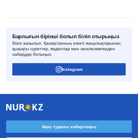
Барлығын бірінші болып біліп отырыңыз
Бізге жазылып, Қазақстанның өзекті жаңалықтарынан,
қызықты суреттер, видеолар мен эксклюзивтерден
хабардар болыңыз.
Instagram
Ақау туралы хабарлаңыз