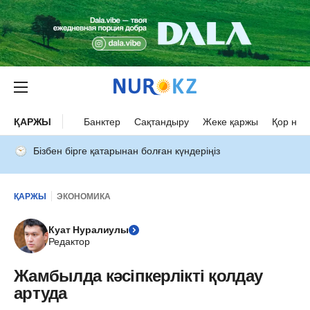
ҚАРЖЫ
Банктер
Сақтандыру
Жеке қаржы
Қор нар
Бізбен бірге қатарынан болған күндеріңіз
ҚАРЖЫ
ЭКОНОМИКА
Куат Нуралиулы
Редактор
Жамбылда кәсіпкерлікті қолдау
артуда