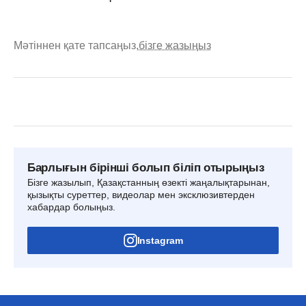
Мәтіннен қате тапсаңыз,
бізге жазыңыз
Барлығын бірінші болып біліп отырыңыз
Бізге жазылып, Қазақстанның өзекті жаңалықтарынан,
қызықты суреттер, видеолар мен эксклюзивтерден
хабардар болыңыз.
Instagram