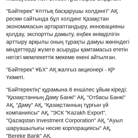
"Бәйтерек" Ұлттық басқарушы холдингі" АҚ
ресми сайтында бұл холдинг Қазақстан
экономикасын әртараптандыру, инновацияны
қолдау, экспортты дамыту, еңбек өнімділігін
арттыру арқылы оның тұрақты дамуы жөніндегі
міндеттерді жүзеге асыруды қамтамасыз ететін
негізгі мемлекеттік мекеме екені айтылған.
"Бәйтерек" ҰБХ" АҚ жалғыз акционері - ҚР
Үкіметі.
"Бәйтеректің" құрамына 8 еншілес ұйым кіреді:
"Қазақстанның Даму Банкі" АҚ, "Отбасы Банкі"
АҚ, "Даму" АҚ, "Қазақстанның тұрғын үй
компаниясы" АҚ, "ЭСК "Kazakh Export",
"Qazaqstan Investment Corporation" АҚ, "Ауыл
шаруашылығы несие корпорациясы" АҚ,
"Bereke Bank" АҚ.