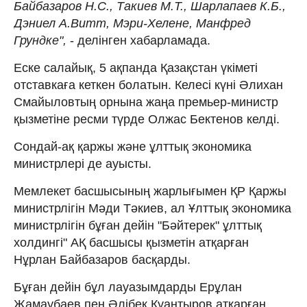
Байбазаров Н.С., Такиев М.Т., Шарлапаев К.Б.,
Дэниел А.Витт, Мэри-Хелене, Манфред
Грундке",
- делінген хабарламада.
Еске салайық, 5 ақпанда Қазақстан үкіметі
отставкаға кеткен болатын. Келесі күні Әлихан
Смайыловтың орнына жаңа премьер-министр
қызметіне ресми түрде Олжас Бектенов келді.
Сондай-ақ қаржы және ұлттық экономика
министрлері де ауысты.
Мемлекет басшысының жарлығымен ҚР Қаржы
министрлігін Мәди Тәкиев, ал Ұлттық экономика
министрлігін бұған дейін "Бәйтерек" ұлттық
холдингі" АҚ басшысы қызметін атқарған
Нұрлан Байбазаров басқарды.
Бұған дейін бұл лауазымдарды Ерұлан
Жамаубаев пен Әлібек Қуантыров атқарған.