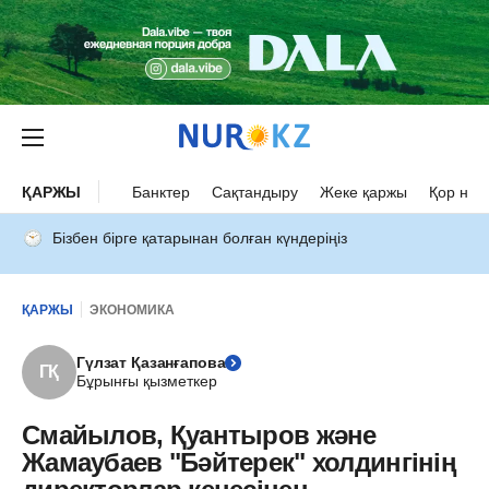
ҚАРЖЫ
Банктер
Сақтандыру
Жеке қаржы
Қор нар
Бізбен бірге қатарынан болған күндеріңіз
ҚАРЖЫ
ЭКОНОМИКА
Гүлзат Қазанғапова
ГҚ
Бұрынғы қызметкер
Смайылов, Қуантыров және
Жамаубаев "Бәйтерек" холдингінің