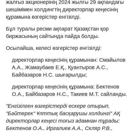
жалғыз акционерінің 2024 жылғы 29 ақпандағы
шешімімен холдингтің директорлар кеңесінің
құрамына өзгерістер енгізілді.
Бұл туралы ресми ақпарат Қазақстан қор
биржасының сайтында пайда болды.
Осылайша, келесі өзгерістер енгізілді:
директорлар кеңесінің құрамынан: Смайылов
А.А., Жамаубаев Е.Қ., Қуантыров А.С.,
Байбазаров Н.С. шығарылды;
директорлар кеңесінің құрамына: Бектенов
О.А., Байбазаров Н.С., Такиев М.Т. сайланды.
"Енгізілген өзгерістерді ескере отырып,
"Бәйтерек" Ұлттық басқарушы холдингі" АҚ
директорлар кеңесі тоғыз адамнан тұрады:
Бектенов О.А., Иргалиев А.А., Скляр Р.В.,