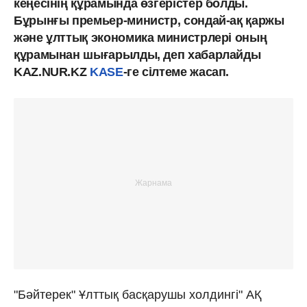
кеңесінің құрамында өзгерістер болды.
Бұрынғы премьер-министр, сондай-ақ қаржы
және ұлттық экономика министрлері оның
құрамынан шығарылды, деп хабарлайды
KAZ.NUR.KZ
KASE
-ге сілтеме жасап.
"Бәйтерек" Ұлттық басқарушы холдингі" АҚ