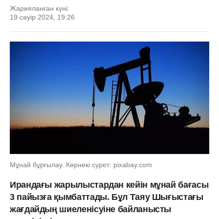
Жарияланған күні:
19 сәуір 2024, 19:26
Мұнай бұрғылау. Көрнекі сурет: pixabay.com
Ирандағы жарылыстардан кейін мұнай бағасы
3 пайызға қымбаттады. Бұл Таяу Шығыстағы
жағдайдың шиеленісуіне байланысты