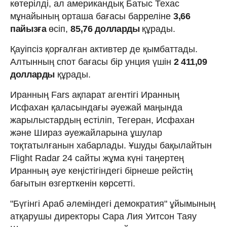
көтерілді, ал американдық Батыс Техас
мұнайының орташа бағасы барреліне
3,66
пайызға
өсіп,
85,76 долларды
құрады.
Қауіпсіз қорғалған активтер де қымбаттады.
Алтынның спот бағасы бір унция үшін
2 411,09
долларды
құрады.
Иранның Fars ақпарат агентігі Иранның
Исфахан қаласындағы әуежай маңында
жарылыстардың естіліп, Тегеран, Исфахан
және Шираз әуежайларына ұшулар
тоқтатылғанын хабарлады. Ұшуды бақылайтын
Flight Radar 24 сайты жұма күні таңертең
Иранның әуе кеңістігіндегі бірнеше рейстің
бағытын өзгерткенін көрсетті.
"Бүгінгі Араб әлеміндегі демократия" ұйымының
атқарушы директоры Сара Лия Уитсон Таяу