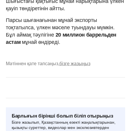
Шығыстағы қақтығыс мұнай нарықтарына үлкен
қауіп төндіретінін айтты.
Парсы шығанағынан мұнай экспорты
тоқтатылса, үлкен мәселе туындауы мүмкін.
Бұл аймақ тәулігіне
20 миллион баррельден
астам
мұнай өндіреді.
Мәтіннен қате тапсаңыз,
бізге жазыңыз
Барлығын бірінші болып біліп отырыңыз
Бізге жазылып, Қазақстанның өзекті жаңалықтарынан,
қызықты суреттер, видеолар мен эксклюзивтерден