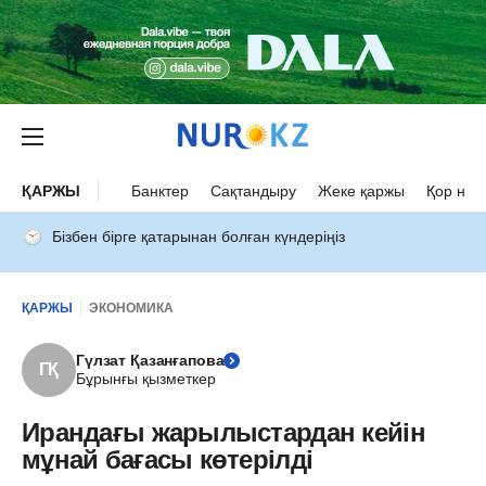
ҚАРЖЫ
Банктер
Сақтандыру
Жеке қаржы
Қор нар
Бізбен бірге қатарынан болған күндеріңіз
ҚАРЖЫ
ЭКОНОМИКА
Гүлзат Қазанғапова
ГҚ
Бұрынғы қызметкер
Ирандағы жарылыстардан кейін
мұнай бағасы көтерілді