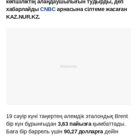
көпшіліктің алаңдаушылығын тудырды, деп
хабарлайды
CNBC
арнасына сілтеме жасаған
KAZ.NUR.KZ.
19 сәуір күні таңертең әлемдік эталондық Brent
бір күн бұрынғыдан
3,63 пайызға
қымбаттады.
Баға бір баррель үшін
90,27 долларға
дейін