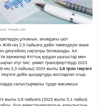
фото: freepik.com
ервтердің ұлғаюын, ағымдағы шот
ІӨ-нің 2,5 пайызға дейін төмендеуін және
ен деңгейінің сақталуы болжанады. Ал
ттік ережелер Ұлттық қордан шығыстар мен
ықпал етуі тиіс: үкімет трансферттерді 2023
Ө-нің 3,3 пайызы) 2024 жылы
3,6 трлн теңгеге
н теңгеге дейін қысқартуды жоспарлап отыр.
аларда салыстырмалы түрде жағымсыз
4 жылы 3,8 пайызға (2023 жылы 5,1 пайыз)
жайды. Бұл инвестициялардың, құрылыстың