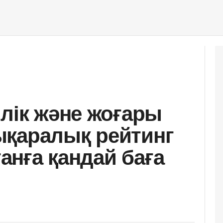
ілік және жоғары
ықаралық рейтинг
танға қандай баға