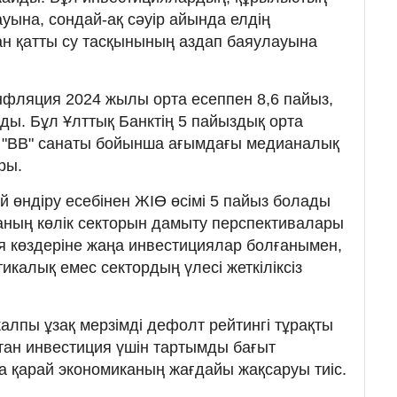
уына, сондай-ақ сәуір айында елдің
ан қатты су тасқынының аздап баяулауына
фляция 2024 жылы орта есеппен 8,6 пайыз,
ды. Бұл Ұлттық Банктің 5 пайыздық орта
е "ВВ" санаты бойынша ағымдағы медианалық
ры.
 өндіру есебінен ЖІӨ өсімі 5 пайыз болады
каның көлік секторын дамыту перспективалары
 көздеріне жаңа инвестициялар болғанымен,
калық емес сектордың үлесі жеткіліксіз
алпы ұзақ мерзімді дефолт рейтингі тұрақты
тан инвестиция үшін тартымды бағыт
 қарай экономиканың жағдайы жақсаруы тиіс.