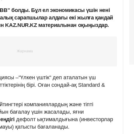
BBB" болды. Бұл ел экономикасы үшін нені
аралық сарапшылар алдағы екі жылға қандай
н KAZ.NUR.KZ материалынан оқыңыздар.
циясы –"Үлкен үштік" деп аталатын үш
іктерінің бірі. Оған сондай-ақ Standard &
тингтері компаниялардың және тіпті
ын бағалау үшін жасалады, яғни
ңдігі
дефолт ықтималдығына (инвесторлар
мауы) қатысты бағаланады.