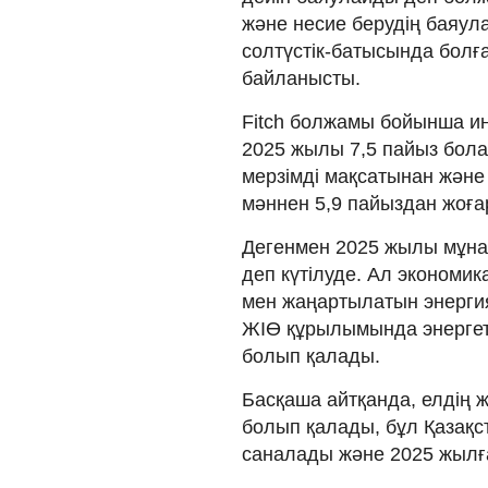
және несие берудің баяула
солтүстік-батысында болғ
байланысты.
Fitch болжамы бойынша ин
2025 жылы 7,5 пайыз бола
мерзімді мақсатынан жән
мәннен 5,9 пайыздан жоға
Дегенмен 2025 жылы мұнай
деп күтілуде. Ал экономи
мен жаңартылатын энергия
ЖІӨ құрылымында энергети
болып қалады.
Басқаша айтқанда, елдің ж
болып қалады, бұл Қазақс
саналады және 2025 жылға