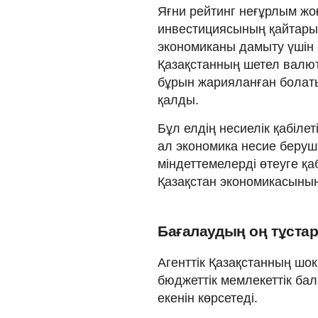
Яғни рейтинг неғұрлым жо
инвестициясының қайтарыл
экономиканы дамыту үшін
Қазақстанның шетел валют
бұрын жарияланған болаты
қалды.
Бұл елдің несиелік қабілет
ал экономика несие беру
міндеттемелерді өтеуге қаб
Қазақстан экономикасыны
Бағалаудың оң тұста
Агенттік Қазақстанның шок
бюджеттік мемлекеттік бал
екенін көрсетеді.