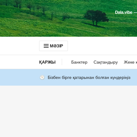
МӘЗІР
ҚАРЖЫ
Банктер
Сақтандыру
Жеке 
Бізбен бірге қатарынан болған күндеріңіз