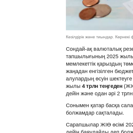
Көзілдірік және тиындар. Көрнекі 
Сондай-ақ валюталық рез
тапшылығының 2025 жылы Ж
мемлекеттік қарыздың төм
жаңадан енгізілген бюдже
алулардың өсуін шектеуге 
жылы
4 трлн теңгеден
(ЖІ
дейін және одан әрі 2 трл
Сонымен қатар басқа сал
болжамдар сақталады.
Сарапшылар ЖІӨ өсімі 202
дейін баяулайды деп бол