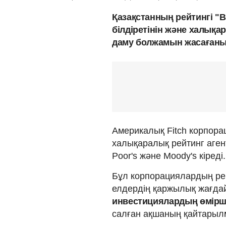
Қазақстанның рейтингі "
білдіретінін және халық
даму болжамын жасағаны
Америкалық Fitch корпора
халықаралық рейтинг агентт
Poor's және Moody's кіреді.
Бұл корпорациялардың рей
елдердің қаржылық жағдай
инвестициялардың өмірше
салған ақшаның қайтарыл