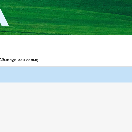
Айыппұл мен салық