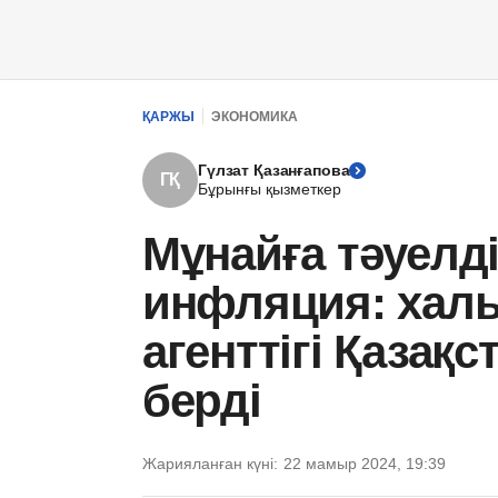
ҚАРЖЫ
ЭКОНОМИКА
Гүлзат Қазанғапова
ГҚ
Бұрынғы қызметкер
Мұнайға тәуелд
инфляция: хал
агенттігі Қазақс
берді
Жарияланған күні:
22 мамыр 2024, 19:39