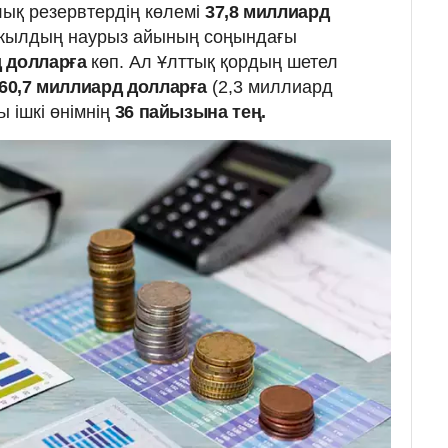
ық резервтердің көлемі
37,8 миллиард
 жылдың наурыз айының соңындағы
д долларға
көп. Ал Ұлттық қордың шетел
60,7 миллиард долларға
(2,3 миллиард
ы ішкі өнімнің
36 пайызына тең.