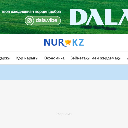
қаржы
Қор нарығы
Экономика
Зейнетақы мен жәрдемақы