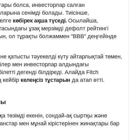
ғары болса, инвесторлар салған
арына сенімді болады. Тиісінше,
 елге
көбірек ақша түседі.
Осылайша,
асындағы ұзақ мерзімді дефолт рейтингі
н, ол тұрақты болжаммен "BBB" деңгейінде
іне қатысты тәуекелді күту айтарлықтай төмен,
шілер мен инвесторлар алдындағы
ілетті дегенді білдіреді. Алайда Fitch
ң кейбір
келеңсіз тұстарын
да атап өтті.
ры
қа төзімді екенін, сондай-ақ сыртқы және
анстар мен мұнай кірістерінен жинақтары бар