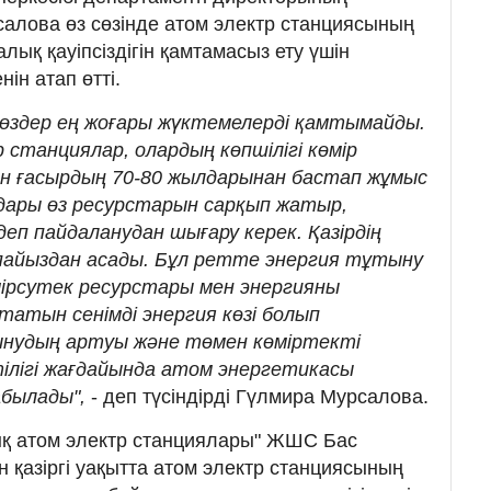
алова өз сөзінде атом электр станциясының
лық қауіпсіздігін қамтамасыз ету үшін
ін атап өтті.
көздер ең жоғары жүктемелерді қамтымайды.
станциялар, олардың көпшілігі көмір
н ғасырдың 70-80 жылдарынан бастап жұмыс
лдары өз ресурстарын
сарқып
жатыр,
еп пайдаланудан шығару керек. Қазірдің
 пайыздан асады. Бұл ретте энергия тұтыну
мірсутек ресурстары мен энергияны
тын сенімді энергия көзі болып
нудың артуы және төмен көміртекті
ілігі жағдайында атом энергетикасы
былады",
- деп түсіндірді Гүлмира Мурсалова.
дық атом электр станциялары" ЖШС Бас
 қазіргі уақытта атом электр станциясының