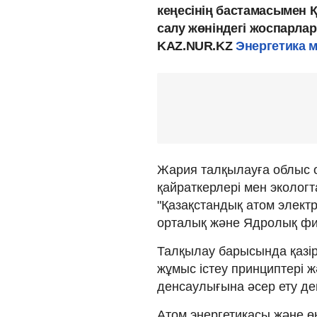
кеңесінің бастамасымен 
салу жөніндегі жоспарла
KAZ.NUR.KZ
Энергетика м
Жария талқылауға облыс 
қайраткерлері мен экологта
"Қазақстандық атом элек
орталық және Ядролық физ
Талқылау барысында қазірг
жұмыс істеу принциптері 
денсаулығына әсер ету д
Атом энергетикасы және ө