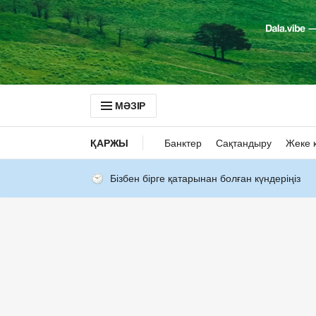
МӘЗІР
ҚАРЖЫ
Банктер
Сақтандыру
Жеке 
Бізбен бірге қатарынан болған күндеріңіз