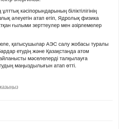
ұлттық кәсіпорындарының біліктілігінің
лық әлеуетін атап өтіп, Ядролық физика
жатқан ғылыми зерттеулер мен әзірлемелер
келе, қатысушылар АЭС салу жобасы туралы
ардар етудің және Қазақстанда атом
байланысты мәселелерді талқылауға
тудың маңыздылығын атап өтті.
 жазыңыз