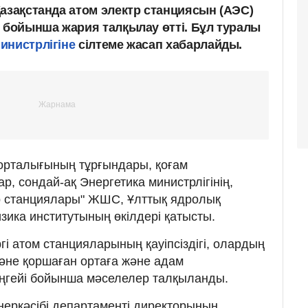
Қазақстанда атом электр станциясын (АЭС)
р бойынша жария талқылау өтті. Бұл туралы
инистрлігіне
сілтеме жасап хабарлайды.
орталығының тұрғындары, қоғам
р, сондай-ақ Энергетика министрлігінің,
тр станциялары" ЖШС, Ұлттық ядролық
ика институтының өкілдері қатысты.
і атом станцияларының қауіпсіздігі, олардың
және қоршаған ортаға және адам
еңгейі бойынша мәселелер талқыланды.
неркәсібі департаменті директорының