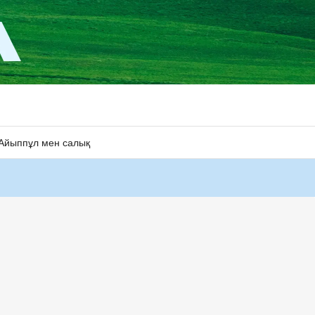
Айыппұл мен салық