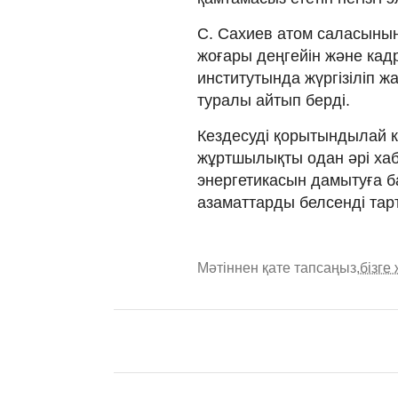
С. Сахиев атом саласының 
жоғары деңгейін және кадр
институтында жүргізіліп 
туралы айтып берді.
Кездесуді қорытындылай 
жұртшылықты одан әрі хаб
энергетикасын дамытуға 
азаматтарды белсенді тар
Мәтіннен қате тапсаңыз,
бізге