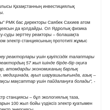
лысы Қазақстанның инвестициялық
ы.
ы" РМК бас директоры Саябек Сахиев атом
идеясын да қолдайды. Ол Ядролық физика
у-суды зерттеу реакторы – болашақта
ом электр станциясының прототипі жұмыс
еу реакторлары үшін қауіпсіздік талаптары
реактордың 57 жыл ішінде бірде-бір оқиға
ар, атомдарды экономиканың барлық
е, медицинада, ауыл шаруашылығында, азық –
жақсы мақсаттар үшін пайдалануға болады",
-
тр станциясы – бұл экологиялық таза,
арын 100 жыл бойы үздіксіз электр қуатымен
электр энергиясы.