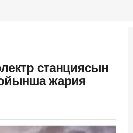
электр станциясын
бойынша жария