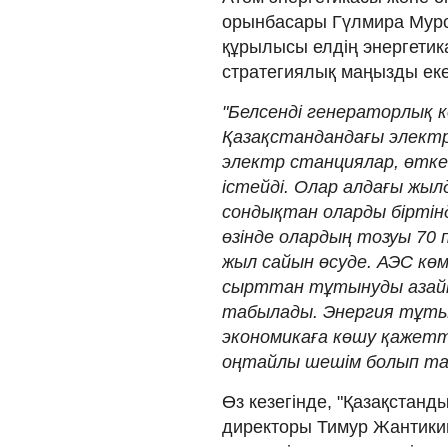
орынбасары Гүлмира Мурс
құрылысы елдің энергетика
стратегиялық маңызды екен
"Белсенді генераторлық 
Қазақстандандағы электр 
электр станциялар, өтке
істейді. Олар алдағы жы
сондықтан оларды біртінд
өзінде олардың тозуы 70
жыл сайын өсуде. АЭС кө
сырттан тұтынуды азайта
табылады. Энергия тұты
экономикаға көшу қажетт
оңтайлы шешім болып та
Өз кезегінде, "Қазақстан
директоры Тимур Жантикин