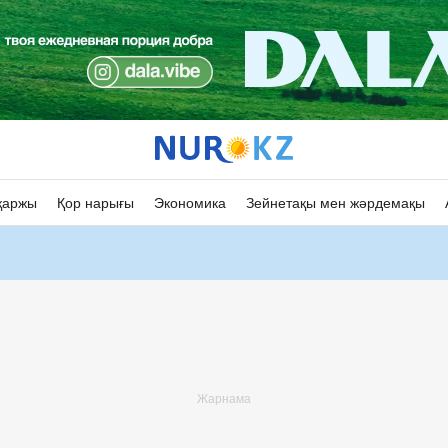
қаржы
Қор нарығы
Экономика
Зейнетақы мен жәрдемақы