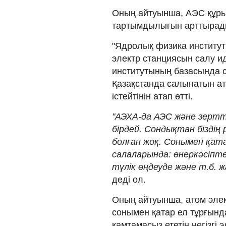
Оның айтуынша, АЭС құры
тартымдылығын арттырад
"Ядролық физика институт
электр станциясын салу 
институтының базасында с
Қазақстанда салынатын ат
істейтінін атап өтті.
"АЭХА-да АЭС және зертт
бірдей. Сондықтан біздің 
болған жоқ. Сонымен қат
салаларында: өнеркәсіпт
түлік өңдеуде және т.б. 
деді ол.
Оның айтуынша, атом элек
сонымен қатар ел тұрғынд
қамтамасыз ететін негізгі 