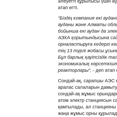
әлеуетті құрылысы үшін ау
атап өтті.
"Біздің компания екі ауд
ауданы және Алматы обл
бойынша екі аудан да эл
АЭХА қорытындысына сәйк
орналастыруға кедергі ке
тің 13 түрлі жобасы ұсы
Бұл барлық қауіпсіздік т
экономикалық көрсеткішт
реакторлары",
- деп атап 
Сондай-ақ, сарапшы АЭС 
аралас салаларын дамыту ү
сондай-ақ жұмыс орындарын
атом электр станциясын с
қамтылады, ал станцияны 
жаңа жұмыс орны құрылад