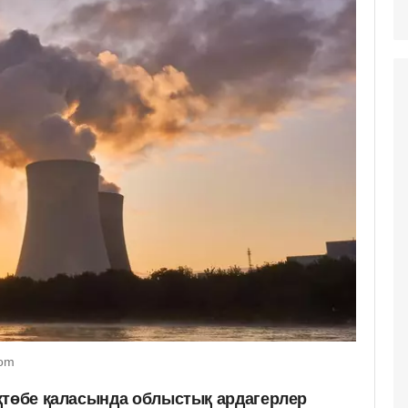
com
қтөбе қаласында облыстық ардагерлер