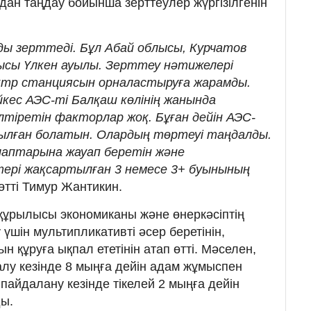
дан таңдау бойынша зерттеулер жүргізілгенін
анды зерттеді. Бұл Абай облысы, Курчатов
ысы Үлкен ауылы. Зерттеу нәтижелері
ектр станциясын орналастыруға жарамды.
ес АЭС-ті Балқаш көлінің жанында
лтіретін факторлар жоқ. Бұған дейін АЭС-
нылған болатын. Олардың төртеуі таңдалды.
алаптарына жауап беретін және
ері жақсартылған 3 немесе 3+ буынының
өтті Тимур Жантикин.
құрылысы экономиканы және өнеркәсіптің
шін мультипликативті әсер беретінін,
 құруға ықпал ететінін атап өтті. Мәселен,
алу кезінде 8 мыңға дейін адам жұмыспен
пайдалану кезінде тікелей 2 мыңға дейін
ы.