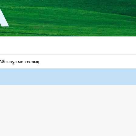
Айыппұл мен салық