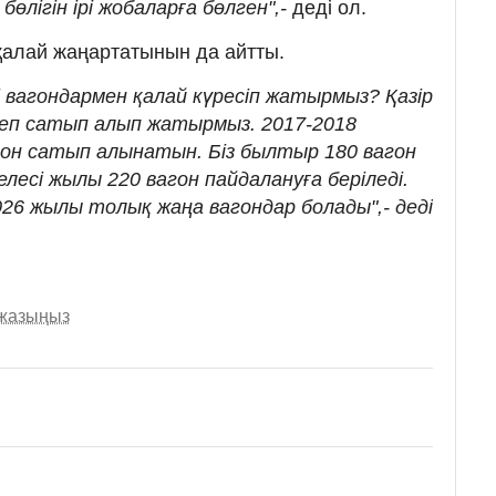
лігін ірі жобаларға бөлген",-
деді ол.
қалай жаңартатынын да айтты.
і вагондармен қалай күресіп жатырмыз? Қазір
теп сатып алып жатырмыз. 2017-2018
он сатып алынатын. Біз былтыр 180 вагон
лесі жылы 220 вагон пайдалануға беріледі.
2026 жылы толық жаңа вагондар болады",- деді
 жазыңыз