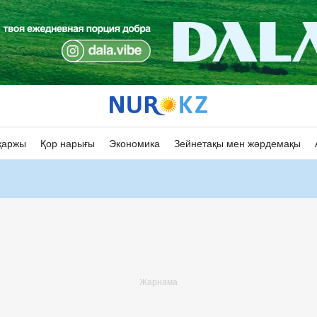
қаржы
Қор нарығы
Экономика
Зейнетақы мен жәрдемақы