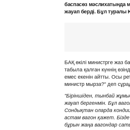
баспасөз мәслихатында 
жауап берді. Бұл туралы 
БАҚ өкілі министрге жаз 
табыла қалған күннің өзін
емес екенін айтты. Осы ре
министр мырза?" деп сұра
"Біріншіден, тынбай жұмы
жауап бергенмін. Бұл ваг
Сондықтан оларда кондици
астам вагон қажет. Бізде
бұрын жаңа вагондар сат