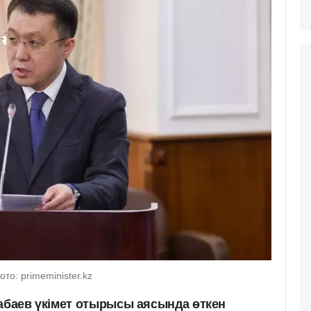
о: primeminister.kz
рабаев үкімет отырысы аясында өткен