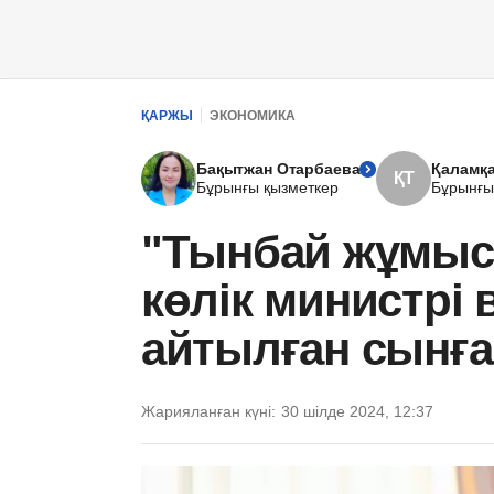
ҚАРЖЫ
ЭКОНОМИКА
Бақытжан Отарбаева
Қаламқа
ҚТ
Бұрынғы қызметкер
Бұрынғы
"Тынбай жұмыс 
көлік министрі 
айтылған сынға
Жарияланған күні:
30 шілде 2024, 12:37