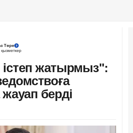
с Төре
 қызметкер
істеп жатырмыз":
ведомствоға
 жауап берді