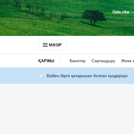
МӘЗІР
ҚАРЖЫ
Банктер
Сақтандыру
Жеке 
Бізбен бірге қатарынан болған күндеріңіз