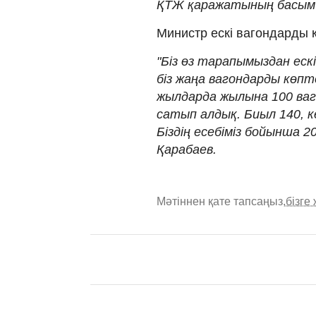
ҚТЖ қаражатының басым бө
Министр ескі вагондарды 
"Біз өз тарапымыздан еск
біз жаңа вагондарды көп
жылдарда жылына 100 ваг
сатып алдық. Биыл 140, ке
Біздің есебіміз бойынша 
Қарабаев.
Мәтіннен қате тапсаңыз,
бізге