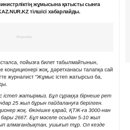
министрліктің жұмысына қатысты сынға
KAZ.NUR.KZ тілшісі хабарлайды.
басталса, пойызға билет табылмайтынын,
де кондиционері жоқ, дәретханасы талапқа сай
тте журналист "Жұмыс істеп жатырсыз ба,
ды.
с істеп жатырмыз. Бұл сұраққа бірнеше рет
ондар 25 жыл бұрын пайдалануға берілген.
онер жоқ. Өкінішке қарай, ҚТЖ-ға 3000-нан
 бары 2667. Бұл мәселе осыдан 5-10 жыл
ып алмағандықтан, ушығып тұр. Ол кезде