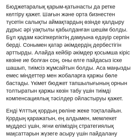
Бюджетаралық қарым-қатынасты да ретке
келтіру қажет. Шағын және орта бизнестен
түсетін салықты аймақтардың өзінде қалдыру
дұрыс әрі уақтылы қабылданған шешім болды.
Бұл қадам кәсіпкерліктің дамуына едәуір серпін
берді. Сонымен қатар әкімдердің дербестігін
арттырды. Алайда кейбір әкімдер қосымша кіріс
көзіне ие болған соң, оны елге пайдасыз іске
шашып, тиімсіз жұмсайтын болды. Аса маңызды
емес міндеттер мен жобаларға қаржы бөле
бастады. Үкімет бюджет тапшылығының орнын
толтыратын қаржы көзін табу үшін тиімді
компенсациялық тәсілдер ойластыруы қажет.
Енді Ұлттық қордың рөліне жеке тоқталайын.
Қордың қаражатын, ең алдымен, мемлекет
мүддесі үшін, яғни еліміздің стратегиялық
мақсаттарын жүзеге асыру үшін пайдалану