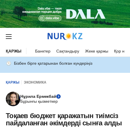
ҚАРЖЫ
Банктер
Сақтандыру
Жеке қаржы
Қор нар
Бізбен бірге қатарынан болған күндеріңіз
ҚАРЖЫ
ЭКОНОМИКА
Нұрила Ермекбай
Бұрынғы қызметкер
Тоқаев бюджет қаражатын тиімсіз
пайдаланған әкімдерді сынға алды