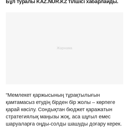
Бұл туралы KAZ.NUR.KZ тілшісі хабарлайды.
"Мемлекет қаржысының тұрақтылығын
қамтамасыз етудің бірден бір жолы – көрпеге
қарай көсілу. Сондықтан бюджет қаражатын
стратегиялық маңызы жоқ, аса шұғыл емес
шаруаларға оңды-солды шашуды доғару керек.