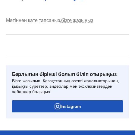
Мәтіннен қате тапсаңыз,
бізге жазыңыз
Барлығын бірінші болып біліп отырыңыз
Бізге жазылып, Қазақстанның өзекті жаңалықтарынан,
қызықты суреттер, видеолар мен эксклюзивтерден
хабардар болыңыз.
Instagram