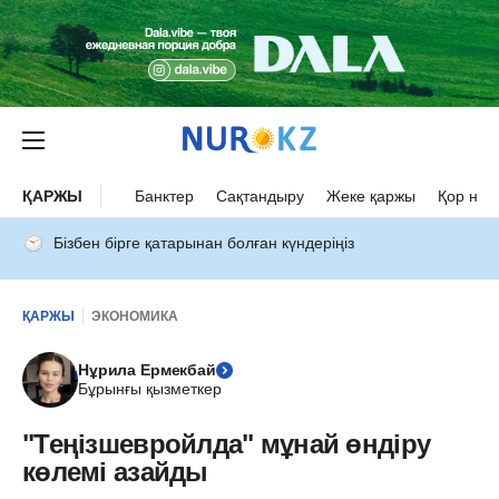
ҚАРЖЫ
Банктер
Сақтандыру
Жеке қаржы
Қор нар
Бізбен бірге қатарынан болған күндеріңіз
ҚАРЖЫ
ЭКОНОМИКА
Нұрила Ермекбай
Бұрынғы қызметкер
"Теңізшевройлда" мұнай өндіру
көлемі азайды