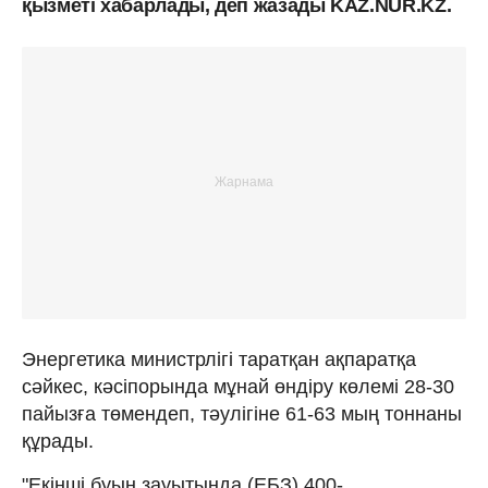
қызметі хабарлады, деп жазады KAZ.NUR.KZ.
Энергетика министрлігі таратқан ақпаратқа
сәйкес, кәсіпорында мұнай өндіру көлемі 28-30
пайызға төмендеп, тәулігіне 61-63 мың тоннаны
құрады.
"Екінші буын зауытында (ЕБЗ) 400-