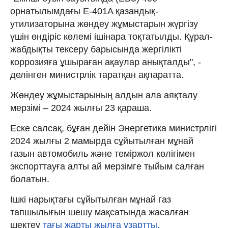
орнатылымдағы E-401A қазандық-
утилизаторына жөндеу жұмыстарын жүргізу
үшін өндіріс көлемі ішінара тоқтатылды. Құрал-
жабдықты тексеру барысында жергілікті
коррозияға ұшыраған ақаулар анықталды", -
делінген министрлік таратқан ақпаратта.
Жөндеу жұмыстарының алдын ала аяқталу
мерзімі – 2024 жылғы 23 қараша.
Еске салсақ, бұған дейін Энергетика министрлігі
2024 жылғы 2 мамырда сұйытылған мұнай
газын автомобиль және теміржол көлігімен
экспорттауға алты ай мерзімге тыйым салған
болатын.
Ішкі нарықтағы сұйытылған мұнай газ
тапшылығын шешу мақсатында жасалған
шектеу
тағы жарты жылға ұзартты.