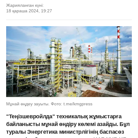
Жарияланған күні:
18 қараша 2024, 19:27
Мұнай өңдеу зауыты. Фото: t.me/kmgpress
"Теңізшевройлда" техникалық жұмыстарға
байланысты мұнай өндіру көлемі азайды. Бұл
туралы Энергетика министрлігінің баспасөз