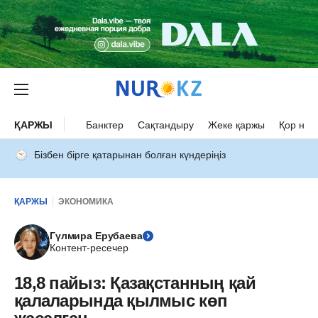
ҚАРЖЫ
Банктер
Сақтандыру
Жеке қаржы
Қор нар
Бізбен бірге қатарынан болған күндеріңіз
ҚАРЖЫ
ЭКОНОМИКА
Гүлмира Ерубаева
Контент-ресечер
18,8 пайыз: Қазақстанның қай
қалаларында қылмыс көп