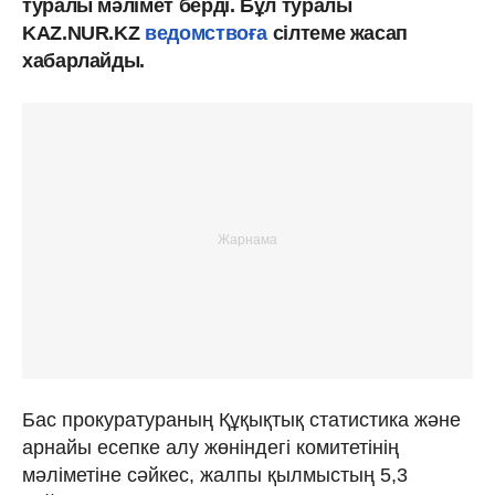
туралы мәлімет берді. Бұл туралы
KAZ.NUR.KZ
ведомствоға
сілтеме жасап
хабарлайды.
Бас прокуратураның Құқықтық статистика және
арнайы есепке алу жөніндегі комитетінің
мәліметіне сәйкес, жалпы қылмыстың 5,3