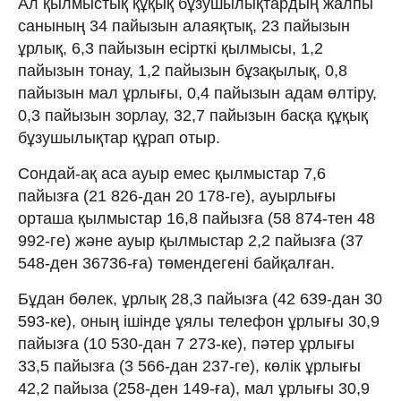
Ал қылмыстық құқық бұзушылықтардың жалпы
санының 34 пайызын алаяқтық, 23 пайызын
ұрлық, 6,3 пайызын есірткі қылмысы, 1,2
пайызын тонау, 1,2 пайызын бұзақылық, 0,8
пайызын мал ұрлығы, 0,4 пайызын адам өлтіру,
0,3 пайызын зорлау, 32,7 пайызын басқа құқық
бұзушылықтар құрап отыр.
Сондай-ақ аса ауыр емес қылмыстар 7,6
пайызға (21 826-дан 20 178-ге), ауырлығы
орташа қылмыстар 16,8 пайызға (58 874-тен 48
992-ге) және ауыр қылмыстар 2,2 пайызға (37
548-ден 36736-ға) төмендегені байқалған.
Бұдан бөлек, ұрлық 28,3 пайызға (42 639-дан 30
593-ке), оның ішінде ұялы телефон ұрлығы 30,9
пайызға (10 530-дан 7 273-ке), пәтер ұрлығы
33,5 пайызға (3 566-дан 237-ге), көлік ұрлығы
42,2 пайыза (258-ден 149-ға), мал ұрлығы 30,9