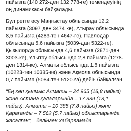
пайызға (140 272-ден 132 778-ге) төмендеуінің
оң динамикасы байқалады.
Бұл ретте өсу Маңғыстау облысында 12,2
пайызға (3097-ден 3474-ке), Атырау облысында
8,5 пайызға (4283-тен 4647-ге), Павлодар
облысында 5,6 пайызға (5039-дан 5322-ге),
Қызылорда облысында 4,6 пайызға (2871-ден
3003-ке), Ұлытау облысында 2,8 пайызға (1278-
ден 1314-ке), Алматы облысында 1,6 пайызға
(10223-тен 10385-ке) және Ақмола облысында
0,7 пайызға (5084-тен 5120-ға) дейін байқалған.
"Ең көп қылмыс Алматы – 24 965 (18,8 пайыз)
және Астана қалаларында – 17 339 (13,1
пайыз), Алматы – 10 385 (7,8 пайыз) және
Қарағанды – 7 562 (5,7 пайыз) облыстарында
жасалған", - делінген хабарламада.