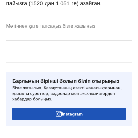
пайызға (1520-дан 1 051-ге) азайған.
Мәтіннен қате тапсаңыз,
бізге жазыңыз
Барлығын бірінші болып біліп отырыңыз
Бізге жазылып, Қазақстанның өзекті жаңалықтарынан,
қызықты суреттер, видеолар мен эксклюзивтерден
хабардар болыңыз.
Instagram