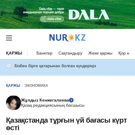
ҚАРЖЫ
Банктер
Сақтандыру
Жеке қаржы
Қор нар
Бізбен бірге қатарынан болған күндеріңіз
ҚАРЖЫ
ЭКОНОМИКА
Жұлдыз Кенжегалиева
Қазақ редакциясының басшысы
Қазақстанда тұрғын үй бағасы күрт
өсті