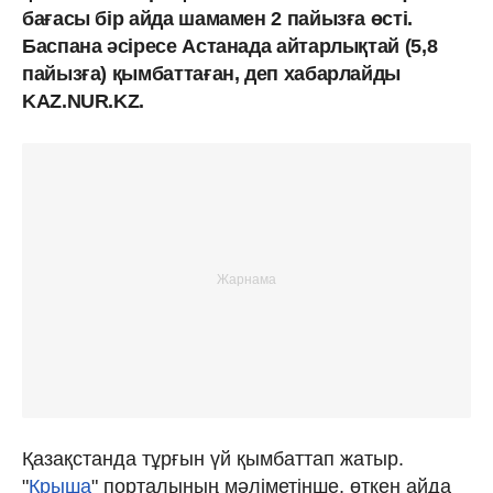
бағасы бір айда шамамен 2 пайызға өсті.
Баспана әсіресе Астанада айтарлықтай (5,8
пайызға) қымбаттаған, деп хабарлайды
KAZ.NUR.KZ.
Қазақстанда тұрғын үй қымбаттап жатыр.
"
Крыша
" порталының мәліметінше, өткен айда