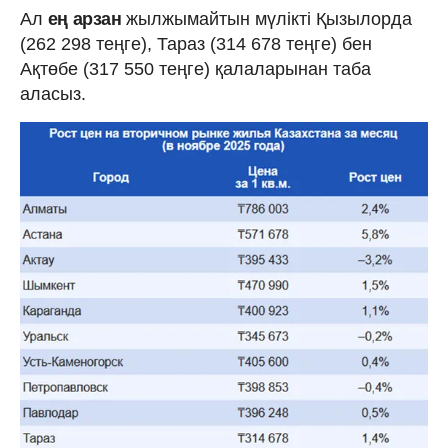
Ал
ең арзан
жылжымайтын мүлікті Қызылорда
(262 298 теңге), Тараз (314 678 теңге) бен
Ақтөбе (317 550 теңге) қалаларынан таба
аласыз.