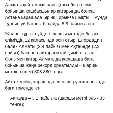
Алматы қайталама нарықтағы баға өсімі
бойынша көшбасшылар қатарында болса,
Астана қарашада бірінші орынға шықты – мұнда
тұрғын үй бағасы бір айда 5,8 пайызға өсті.
Жалпы тұрғын үйдегі шаршы метрдің бағасы
еліміздің 12 қаласында өсіп отыр. Елордадан
бөлек Алматы (2,4 пайыз) мен Ақтөбеде (2,3
пайыз) баспана айтарлықтай қымбаттаған.
Сонымен қатар Алматыда қарашада баға
бойынша жаңа рекорд орнатылды – шаршы
метріне (ш.м) 803 380 теңге.
Айта кетейік, қарашада еліміздің үш қаласында
баға төмендеген:
Ақтауда – 3,2 пайызға (шаршы метрі 395 433
теңге);