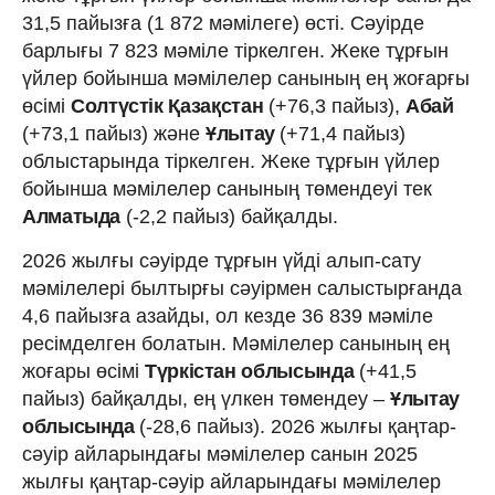
31,5 пайызға (1 872 мәмілеге) өсті. Сәуірде
барлығы 7 823 мәміле тіркелген. Жеке тұрғын
үйлер бойынша мәмілелер санының ең жоғарғы
өсімі
Солтүстік Қазақстан
(+76,3 пайыз),
Абай
(+73,1 пайыз) және
Ұлытау
(+71,4 пайыз)
облыстарында тіркелген. Жеке тұрғын үйлер
бойынша мәмілелер санының төмендеуі тек
Алматыда
(-2,2 пайыз) байқалды.
2026 жылғы сәуірде тұрғын үйді алып-сату
мәмілелері былтырғы сәуірмен салыстырғанда
4,6 пайызға азайды, ол кезде 36 839 мәміле
ресімделген болатын. Мәмілелер санының ең
жоғары өсімі
Түркістан облысында
(+41,5
пайыз) байқалды, ең үлкен төмендеу –
Ұлытау
облысында
(-28,6 пайыз). 2026 жылғы қаңтар-
сәуір айларындағы мәмілелер санын 2025
жылғы қаңтар-сәуір айларындағы мәмілелер