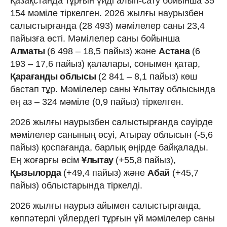
Қазақстанда тұрғын үйді алып-сату бойынша 35
154 мәміле тіркелген. 2026 жылғы наурызбен
салыстырғанда (28 493) мәмілелер саны 23,4
пайызға өсті. Мәмілелер саны бойынша
Алматы
(6 498 – 18,5 пайыз) және
Астана
(6
193 – 17,6 пайыз) қалалары, сонымен қатар,
Қарағанды облысы
(2 841 – 8,1 пайыз) көш
бастап тұр. Мәмілелер саны Ұлытау облысында
ең аз – 324 мәміле (0,9 пайыз) тіркелген.
2026 жылғы наурызбен салыстырғанда сәуірде
мәмілелер санының өсуі, Атырау облысын (-5,6
пайыз) қоспағанда, барлық өңірде байқалады.
Ең жоғарғы өсім
Ұлытау
(+55,8 пайыз),
Қызылорда
(+49,4 пайыз) және
Абай
(+45,7
пайыз) облыстарында тіркелді.
2026 жылғы наурыз айымен салыстырғанда,
көппәтерлі үйлердегі тұрғын үй мәмілелер саны