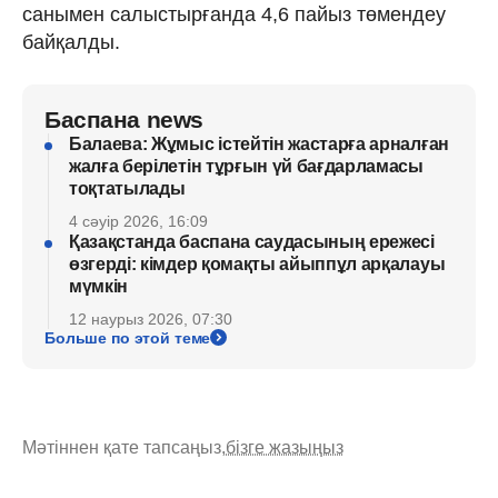
санымен салыстырғанда 4,6 пайыз төмендеу
байқалды.
Баспана news
Балаева: Жұмыс істейтін жастарға арналған
жалға берілетін тұрғын үй бағдарламасы
тоқтатылады
4 сәуір 2026, 16:09
Қазақстанда баспана саудасының ережесі
өзгерді: кімдер қомақты айыппұл арқалауы
мүмкін
12 наурыз 2026, 07:30
Больше по этой теме
Мәтіннен қате тапсаңыз,
бізге жазыңыз