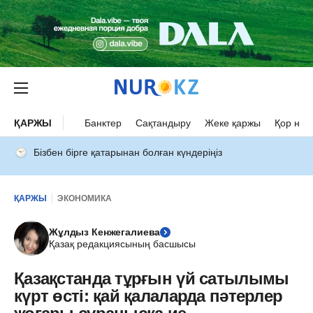
ҚАРЖЫ
Банктер
Сақтандыру
Жеке қаржы
Қор нар
Бізбен бірге қатарынан болған күндеріңіз
ҚАРЖЫ
ЭКОНОМИКА
Жұлдыз Кенжегалиева
Қазақ редакциясының басшысы
Қазақстанда тұрғын үй сатылымы
күрт өсті: қай қалаларда пәтерлер