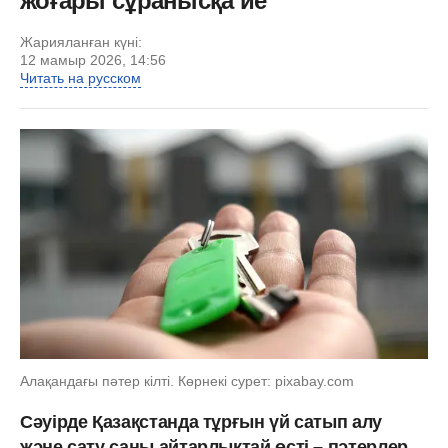
жоғары сұранысқа ие
Жарияланған күні:
12 мамыр 2026, 14:56
Читать на русском
Алақандағы пәтер кілті. Көрнекі сурет: pixabay.com
Сәуірде Қазақстанда тұрғын үй сатып алу
және сату саны айтарлықтай өсті – пәтерлер