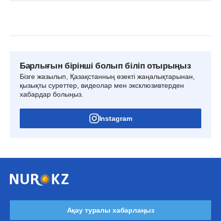
Барлығын бірінші болып біліп отырыңыз
Бізге жазылып, Қазақстанның өзекті жаңалықтарынан,
қызықты суреттер, видеолар мен эксклюзивтерден
хабардар болыңыз.
Instagram
Ақау туралы хабарлаңыз