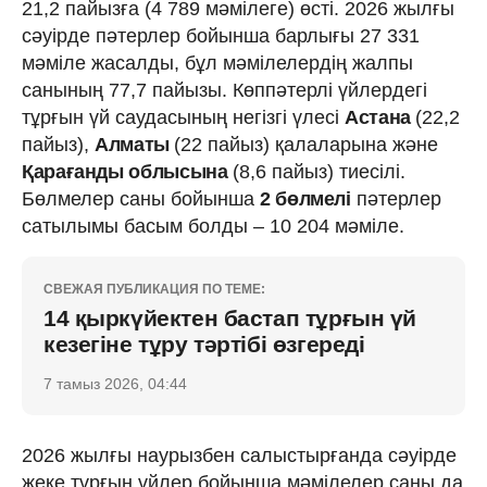
21,2 пайызға (4 789 мәмілеге) өсті. 2026 жылғы
сәуірде пәтерлер бойынша барлығы 27 331
мәміле жасалды, бұл мәмілелердің жалпы
санының 77,7 пайызы. Көппәтерлі үйлердегі
тұрғын үй саудасының негізгі үлесі
Астана
(22,2
пайыз),
Алматы
(22 пайыз) қалаларына және
Қарағанды облысына
(8,6 пайыз) тиесілі.
Бөлмелер саны бойынша
2 бөлмелі
пәтерлер
сатылымы басым болды – 10 204 мәміле.
СВЕЖАЯ ПУБЛИКАЦИЯ ПО ТЕМЕ:
14 қыркүйектен бастап тұрғын үй
кезегіне тұру тәртібі өзгереді
7 тамыз 2026, 04:44
2026 жылғы наурызбен салыстырғанда сәуірде
жеке тұрғын үйлер бойынша мәмілелер саны да