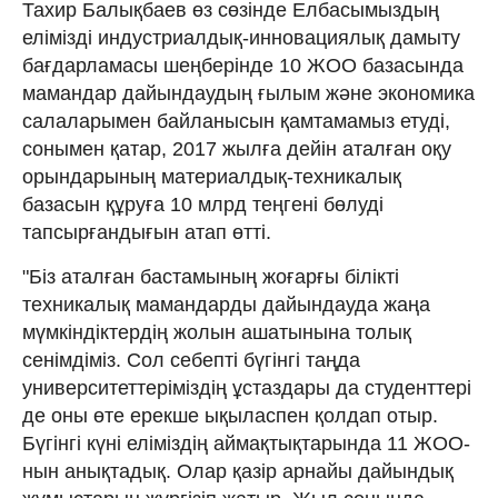
Тахир Балықбаев өз сөзінде Елбасымыздың
елімізді индустриалдық-инновациялық дамыту
бағдарламасы шеңберінде 10 ЖОО базасында
мамандар дайындаудың ғылым жəне экономика
салаларымен байланысын қамтамамыз етуді,
сонымен қатар, 2017 жылға дейін аталған оқу
орындарының материалдық-техникалық
базасын құруға 10 млрд теңгені бөлуді
тапсырғандығын атап өтті.
"Біз аталған бастамының жоғарғы білікті
техникалық мамандарды дайындауда жаңа
мүмкіндіктердің жолын ашатынына толық
сенімдіміз. Сол себепті бүгінгі таңда
университеттеріміздің ұстаздары да студенттері
де оны өте ерекше ықыласпен қолдап отыр.
Бүгінгі күні еліміздің аймақтықтарында 11 ЖОО-
нын анықтадық. Олар қазір арнайы дайындық