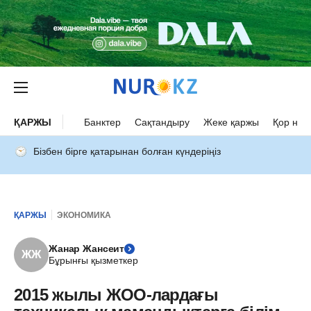
ҚАРЖЫ
Банктер
Сақтандыру
Жеке қаржы
Қор нар
Бізбен бірге қатарынан болған күндеріңіз
ҚАРЖЫ
ЭКОНОМИКА
Жанар Жансеит
ЖЖ
Бұрынғы қызметкер
2015 жылы ЖОО-лардағы