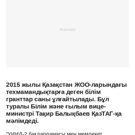
2015 жылы Қазақстан ЖОО-ларындағы
техмамандықтарға деген білім
гранттар саны ұлғайтылады. Бұл
туралы Білім және ғылым вице-
министрі Тақир Балықбаев ҚазТАГ-қа
мәлімдеді.
"ҮИИД-2 бағдарламасы мен мемлекет