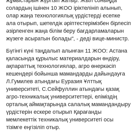
жұмыстарын жүргізіп жатыр. Жыл соныңда
солардың ішінен 10 ЖОО іріктелініп алынып,
олар жаңа технологиялық үрдістерді есепке
ала отырып, шетелдік əріптестерімізбен бірлесіп
əзірленген жаңа білім беру бағдарламаларын
жүзеге асыратын болады", - деді вице-министр.
Бүгінгі күні таңдалып алынған 11 ЖОО: Астана
қаласында құрылыс материалдарын өндіру,
ақпараттық технологиялар, агро өнеркəсіп
кешендері бойынша мамандарды дайындауға
Л.Гумилев атындағы Еуразия Ұлттық
университеті, С.Сейфуллин атындағы қазақ
агро-техникалық университеттері, еліміздің
орталық аймақтарында салалық мамандандыру
үрдістерін ескере отырып Қарағанды
мемлекеттік техникалық университеті осы
тізімге еңгізіліп отыр.