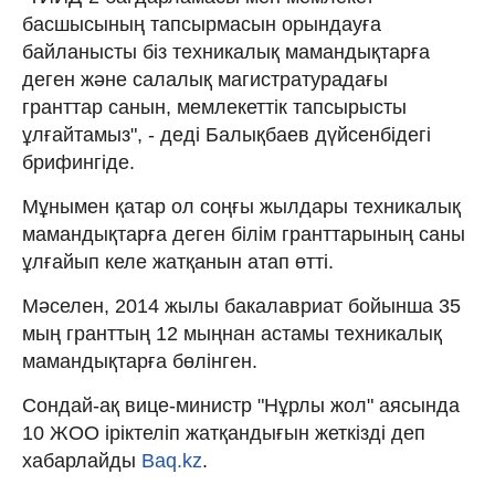
басшысының тапсырмасын орындауға
байланысты біз техникалық мамандықтарға
деген және салалық магистратурадағы
гранттар санын, мемлекеттік тапсырысты
ұлғайтамыз", - деді Балықбаев дүйсенбідегі
брифингіде.
Мұнымен қатар ол соңғы жылдары техникалық
мамандықтарға деген білім гранттарының саны
ұлғайып келе жатқанын атап өтті.
Мәселен, 2014 жылы бакалавриат бойынша 35
мың гранттың 12 мыңнан астамы техникалық
мамандықтарға бөлінген.
Сондай-ақ вице-министр "Нұрлы жол" аясында
10 ЖОО іріктеліп жатқандығын жеткізді деп
хабарлайды
Baq.kz
.