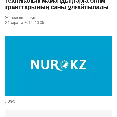
техникалық мамандықтарға білім
гранттарының саны ұлғайтылады
Жарияланған күні:
24 қараша 2014, 13:05
: UGC