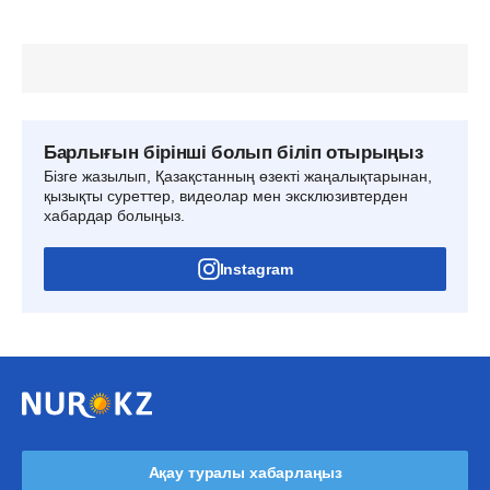
Барлығын бірінші болып біліп отырыңыз
Бізге жазылып, Қазақстанның өзекті жаңалықтарынан,
қызықты суреттер, видеолар мен эксклюзивтерден
хабардар болыңыз.
Instagram
Ақау туралы хабарлаңыз