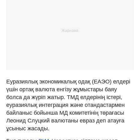
Еуразиялық экономикалық одақ (ЕАЭО) елдері
үшін ортақ валюта енгізу жұмыстары баяу
болса да жүріп жатыр. ТМД елдерінің істері,
еуразиялық интеграция және отандастармен
байланыс бойынша МД комитетінің төрағасы
Леонид Слуцкий валютаны евраз деп атауға
ұсыныс жасады.