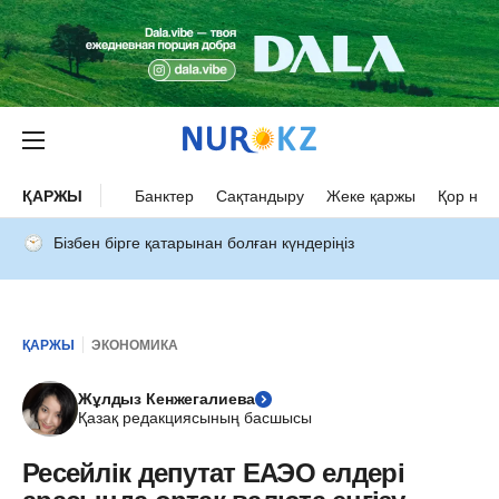
ҚАРЖЫ
Банктер
Сақтандыру
Жеке қаржы
Қор нар
Бізбен бірге қатарынан болған күндеріңіз
ҚАРЖЫ
ЭКОНОМИКА
Жұлдыз Кенжегалиева
Қазақ редакциясының басшысы
Ресейлік депутат ЕАЭО елдері