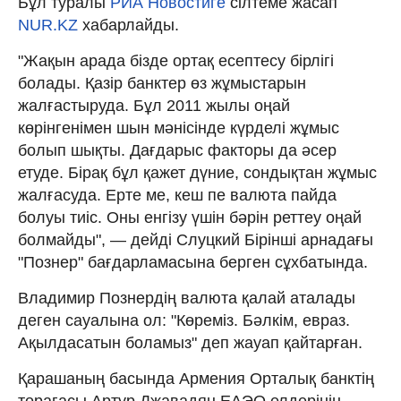
Бұл туралы
РИА Новостиге
сілтеме жасап
NUR.KZ
хабарлайды.
"Жақын арада бізде ортақ есептесу бірлігі
болады. Қазір банктер өз жұмыстарын
жалғастыруда. Бұл 2011 жылы оңай
көрінгенімен шын мәнісінде күрделі жұмыс
болып шықты. Дағдарыс факторы да әсер
етуде. Бірақ бұл қажет дүние, сондықтан жұмыс
жалғасуда. Ерте ме, кеш пе валюта пайда
болуы тиіс. Оны енгізу үшін бәрін реттеу оңай
болмайды", — дейді Слуцкий Бірінші арнадағы
"Познер" бағдарламасына берген сұхбатында.
Владимир Познердің валюта қалай аталады
деген сауалына ол: "Көреміз. Бәлкім, евраз.
Ақылдасатын боламыз" деп жауап қайтарған.
Қарашаның басында Армения Орталық банктің
төрағасы Артур Джавадян ЕАЭО елдерінің