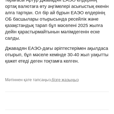
ортақ валютаға өту әңгімелері асығыстық екенін
алға тартқан. Ол бір ай бұрын ЕАЭО елдерінің
ОБ басшылары отырысында ресейлік және
қазақстандық тарап бұл мәселені 2025 жылға
дейін қарастырмайтынын мәлімдегенін еске
салды.
Джавадян ЕАЭО-дағы әріптестерімен ақылдаса
отырып, бұл мәселе кемінде 30-40 жыл уақытты
қажет етеді деген тоқтамға келген.
Мәтіннен қате тапсаңыз,
бізге жазыңыз