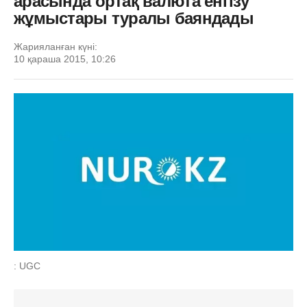
арасында ортақ валюта енгізу
жұмыстары туралы баяндады
Жарияланған күні:
10 қараша 2015, 10:26
: UGC