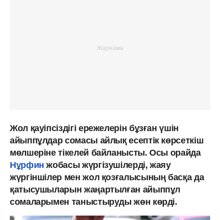
Жол қауіпсіздігі ережелерін бұзған үшін
айыппұлдар сомасы айлық есептік көрсеткіш
мөлшеріне тікелей байланысты. Осы орайда
Нұрфин
жобасы жүргізушілерді, жаяу
жүргіншілер мен жол қозғалысының басқа да
қатысушыларын жаңартылған айыппұл
сомаларымен таныстыруды жөн көрді.