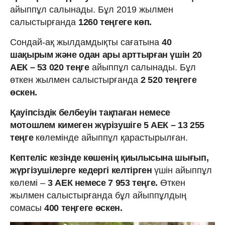
айыппұл салынады. Бұл 2019 жылмен
салыстырғанда
1260 теңгеге көп.
Сондай-ақ жылдамдықты сағатына
40
шақырым және одан ары арттырған үшін 20
АЕК – 53 020 теңге
айыппұл салынады. Бұл
өткен жылмен салыстырғанда
2 520 теңгеге
өскен.
Қауіпсіздік белбеуін тақпаған немесе
мотошлем кимеген жүрізушіге 5 АЕК – 13 255
теңге
көлемінде айыппұл қарастырылған.
Кептеліс кезінде көшенің қиылысына шығып,
жүргізушілерге кедергі келтірген
үшін айыппұл
көлемі –
3 АЕК немесе 7 953 теңге.
Өткен
жылмен салыстырғанда бұл айыппұлдың
сомасы
400 теңгеге өскен.