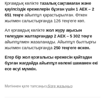
Қоғамдық көлікте
тазалық сақтамаған және
қауіпсіздік ережелерін бұзған үшін 1 АЕК – 2
651 теңге
айыппұл қарастырылған. Өткен
жылмен салыстырғанда 126 теңгеге көп.
Ал қоғамдық көлікте
жол жүру ақысын
төлеуден жалтарғандар 2 АЕК – 5 302 теңге
айыппұлмен жазаланады. Айыппұл былтырғы
жылмен салыстырғанда
250 теңгеге өскен.
Егер бір жол қозғалысы ережесін қайтадан
бұзған жағдайда айыппұл көлемі шамамен екі
есе өсуі мүмкін.
Мәтіннен қате тапсаңыз,
бізге жазыңыз