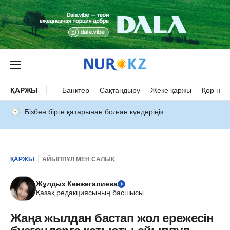
ҚАРЖЫ
Банктер
Сақтандыру
Жеке қаржы
Қор нар
Бізбен бірге қатарынан болған күндеріңіз
ҚАРЖЫ
АЙЫППҰЛ МЕН САЛЫҚ
Жұлдыз Кенжегалиева
Қазақ редакциясының басшысы
Жаңа жылдан бастап жол ережесін