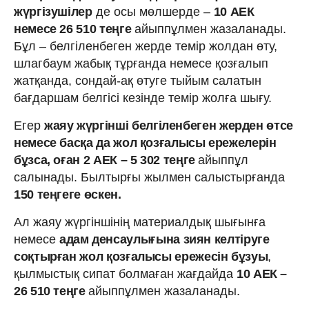
жүргізушілер
де осы мөлшерде –
10 АЕК
немесе 26 510 теңге
айыппұлмен жазаланады.
Бұл – белгіленбеген жерде темір жолдан өту,
шлагбаум жабық тұрғанда немесе қозғалып
жатқанда, сондай-ақ өтуге тыйым салатын
бағдаршам белгісі кезінде темір жолға шығу.
Егер
жаяу жүргінші белгіленбеген жерден өтсе
немесе басқа да жол қозғалысы ережелерін
бұзса, оған 2 АЕК – 5 302 теңге
айыппұл
салынады. Былтырғы жылмен салыстырғанда
150 теңгеге өскен.
Ал жаяу жүргіншінің материалдық шығынға
немесе
адам денсаулығына зиян келтіруге
соқтырған жол қозғалысы ережесін бұзуы
,
қылмыстық сипат болмаған жағдайда
10 АЕК –
26 510 теңге
айыппұлмен жазаланады.