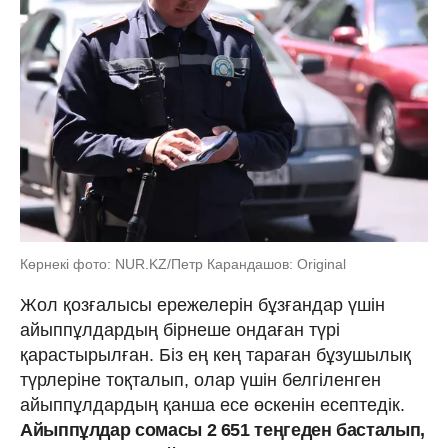
Көрнекі фото: NUR.KZ/Петр Карандашов: Original
Жол қозғалысы ережелерін бұзғандар үшін
айыппұлдардың бірнеше ондаған түрі
қарастырылған. Біз ең кең тараған бұзушылық
түрлеріне тоқталып, олар үшін белгіленген
айыппұлдардың қанша есе өскенін есептедік.
Айыппұлдар сомасы 2 651 теңгеден басталып,