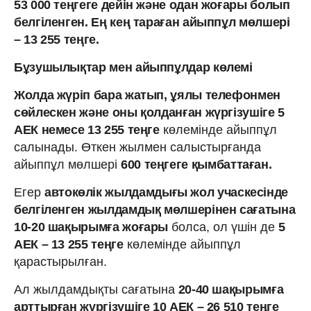
53 000 теңгеге дейін және одан жоғары болып
белгіленген. Ең кең тараған айыппұл мөлшері
– 13 255 теңге.
Бұзушылықтар мен айыппұлдар көлемі
Жолда жүріп бара жатып, ұялы телефонмен
сөйлескен және оны қолданған жүргізушіге 5
АЕК немесе 13 255 теңге
көлемінде айыппұл
салынады. Өткен жылмен салыстырғанда
айыппұл мөлшері
600 теңгеге қымбаттаған.
Егер
автокөлік жылдамдығы жол учаскесінде
белгіленген жылдамдық мөлшерінен сағатына
10-20 шақырымға жоғары
болса, ол үшін де
5
АЕК – 13 255 теңге
көлемінде айыппұл
қарастырылған.
Ал жылдамдықты сағатына
20-40 шақырымға
арттырған жүргізушіге 10 АЕК – 26 510 теңге