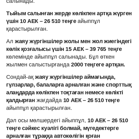
салынады.
Тыйым салынған жерде көлікпен артқа жүрген
үшін 10 АЕК – 26 510 теңге
айыппұл
қарастырылған.
Ал
жаяу жүргіншілер жолы мен жол жиегіндегі
көлік қозғалысы үшін 15 АЕК – 39 765 теңге
көлемінде айыппұл салынады. Бұл өткен
жылмен салыстырғанда
2000 теңгеге артқан.
Сондай-ақ
жаяу жүргіншілер аймағында,
гүлзарлар, балаларға арналған және спорттық
алаңдарда көлікпен тоқтаған немесе көлікті
қалдырған
жағдайда
10 АЕК – 26 510 теңге
айыппұл қарастырылған.
Дәл осы мөлшердегі айыппұл,
10 АЕК – 26 510
теңге сәйкес куәлігі болмай, мүгедектерге
арналған тұраққа автокөлігін қоған