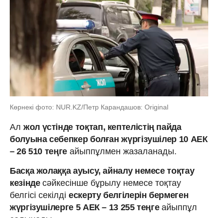
Көрнекі фото: NUR.KZ/Петр Карандашов: Original
Ал
жол үстінде тоқтап, кептелістің пайда
болуына себепкер болған жүргізушілер 10 АЕК
– 26 510 теңге
айыппұлмен жазаланады.
Басқа жолаққа ауысу, айналу немесе тоқтау
кезінде
сәйкесінше бұрылу немесе тоқтау
белгісі секілді
ескерту белгілерін бермеген
жүргізушілерге 5 АЕК – 13 255 теңге
айыппұл