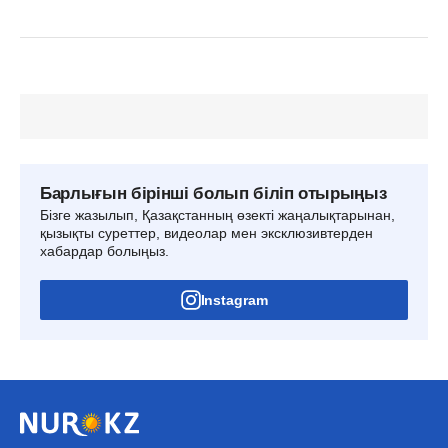
Барлығын бірінші болып біліп отырыңыз
Бізге жазылып, Қазақстанның өзекті жаңалықтарынан,
қызықты суреттер, видеолар мен эксклюзивтерден
хабардар болыңыз.
Instagram