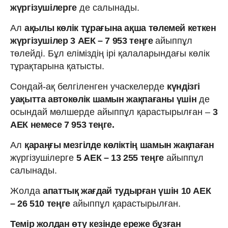
жүргізушілерге
де салынады.
Ал
ақылы көлік тұрағына ақша төлемей кеткен
жүргізушілер 3 АЕК – 7 953 теңге
айыппұл
төлейді. Бұл еліміздің ірі қалаларындағы көлік
тұрақтарына қатысты.
Сондай-ақ белгіленген учаскелерде
күндізгі
уақытта автокөлік шамын жақпағаны үшін
де
осындай мөлшерде айыппұл қарастырылған –
3
АЕК немесе 7 953 теңге.
Ал
қараңғы мезгілде көліктің шамын жақпаған
жүргізушілерге
5 АЕК – 13 255 теңге
айыппұл
салынады.
Жолда
апаттық жағдай тудырған үшін 10 АЕК
– 26 510 теңге
айыппұл қарастырылған.
Темір жолдан өту кезінде ереже бұзған