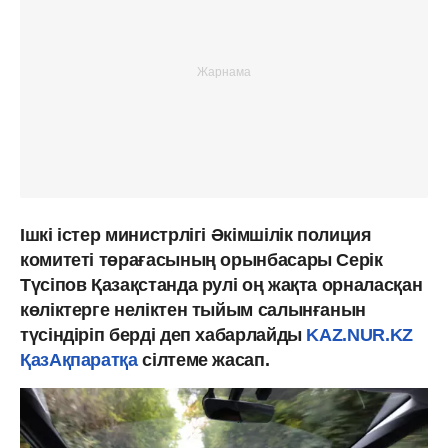
Ішкі істер министрлігі Әкімшілік полиция
комитеті төрағасының орынбасары Серік
Түсіпов Қазақстанда рулі оң жақта орналасқан
көліктерге неліктен тыйым салынғанын
түсіндіріп берді деп хабарлайды
KAZ.NUR.KZ
ҚазАқпаратқа
сілтеме жасап.