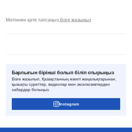
Мәтіннен қате тапсаңыз,
бізге жазыңыз
Барлығын бірінші болып біліп отырыңыз
Бізге жазылып, Қазақстанның өзекті жаңалықтарынан,
қызықты суреттер, видеолар мен эксклюзивтерден
хабардар болыңыз.
Instagram