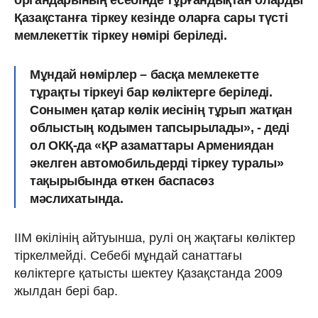
Қазақстанға тіркеу кезінде оларға сары түсті
мемлекеттік тіркеу нөмірі беріледі.
Мұндай нөмірлер – басқа мемлекетте
тұрақты тіркеуі бар көліктерге беріледі.
Сонымен қатар көлік иесінің тұрып жатқан
облыстың кодымен тапсырылады», - деді
ол ОКҚ-да «ҚР азаматтары Армениядан
әкелген автомобильдерді тіркеу туралы»
тақырыбында өткен баспасөз
мәслихатында.
ІІМ өкілінің айтуынша, рулі оң жақтағы көліктер
тіркелмейді. Себебі мұндай санаттағы
көліктерге қатысты шектеу Қазақстанда 2009
жылдан бері бар.