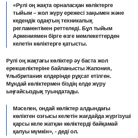
«Рулі оң жақта орналасқан көліктерге
тыйым – жол жүру ережесі заңымен және
кедендік одақтың техникалық
регламентімен реттеледі. Бұл тыйым
Армениямен бірге өзге мемлекеттерден
келетін көліктерге қатысты.
Рулі оң жақтағы көліктер әу баста жол
ерекшеліктеріне байланысты Жапония,
Ұлыбритания елдерінде рұқсат етілген.
Мұндай көліктермен біздің елде жүру
ыңғайсыздық туындатады.
Мәселен, ондай көліктер алдындағы
көліктен озғысы келетін жағдайда жүргізуші
қарсы келе жатқан көліктерді байқамай
қалуы мүмкін», - деді ол.