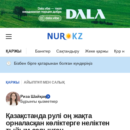
ҚАРЖЫ
Банктер
Сақтандыру
Жеке қаржы
Қор нар
Бізбен бірге қатарынан болған күндеріңіз
ҚАРЖЫ
АЙЫППҰЛ МЕН САЛЫҚ
Риза Шайқақ
Бұрынғы қызметкер
Қазақстанда рулі оң жақта
орналасқан көліктерге неліктен