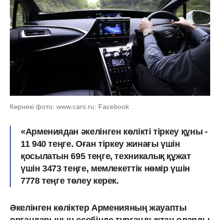
Көрнекі фото: www.cars.ru: Facebook
«Армениядан әкелінген көлікті тіркеу құны -
11 940 теңге. Оған тіркеу жинағы үшін
қосылатын 695 теңге, техникалық құжат
үшін 3473 теңге, мемлекеттік нөмір үшін
7778 теңге төлеу керек.
Әкелінген көліктер Арменияның жауапты
органдарының есебінде тұрғандықтан оларды