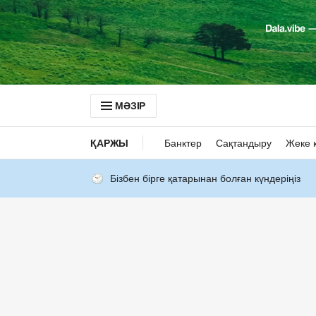
МӘЗІР
ҚАРЖЫ
Банктер
Сақтандыру
Жеке 
Бізбен бірге қатарынан болған күндеріңіз