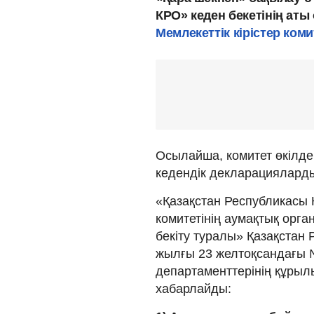
КРО» кеден бекетінің аты
Мемлекеттік кірістер ком
Осылайша, комитет өкілдер
кедендік декларацияларды
«Қазақстан Республикасы Қ
комитетінің аумақтық орг
бекіту туралы» Қазақстан 
жылғы 23 желтоқсандағы №
департаменттерінің құрылы
хабарлайды: