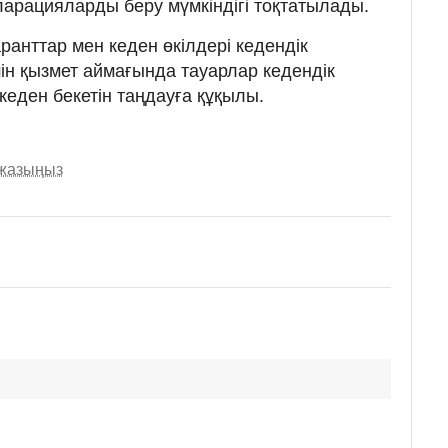
ларацияларды беру мүмкіндігі тоқтатылады.
анттар мен кеден өкілдері кедендік
н қызмет аймағында тауарлар кедендік
кеден бекетін таңдауға құқылы.
 жазыңыз