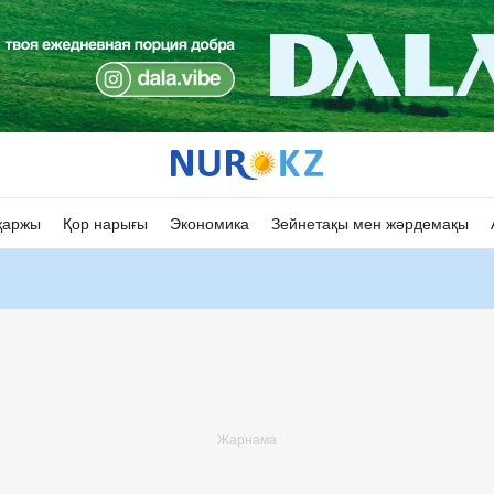
қаржы
Қор нарығы
Экономика
Зейнетақы мен жәрдемақы