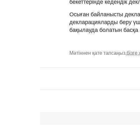
бекеттерінде кедендік дек
Осыған байланысты деклар
декларацияларды беру үші
бақылауда болатын басқа 
Мәтіннен қате тапсаңыз,
бізге