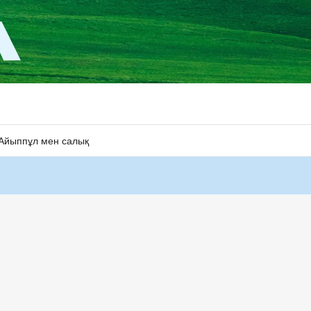
Айыппұл мен салық