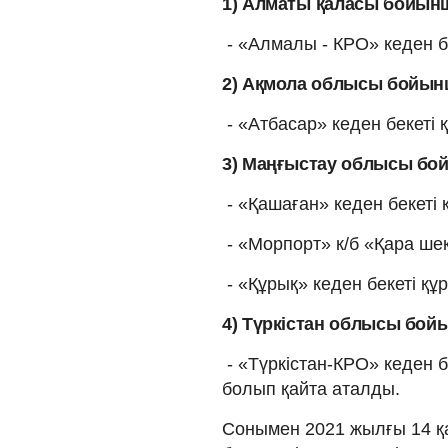
1) Алматы
қаласы бойын
- «Алмалы - КРО» кеден б
2) Ақмола облысы бойын
- «Атбасар» кеден бекеті
3) Маңғыстау облысы бо
- «Қашаған» кеден бекеті
- «Морпорт» к/б «Қара шек
- «Құрық» кеден бекеті құ
4) Түркістан облысы бой
- «Түркістан-КРО» кеден б
болып қайта аталды.
Сонымен 2021 жылғы 14 қ