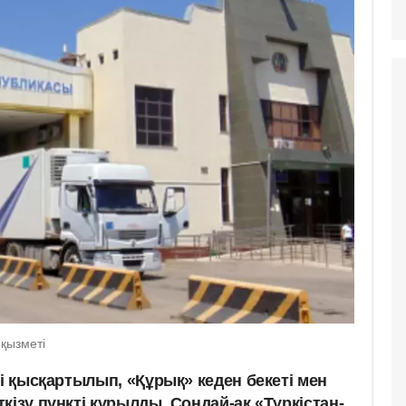
 қызметі
ті қысқартылып, «Құрық» кеден бекеті мен
кізу пункті құрылды. Сондай-ақ «Түркістан-