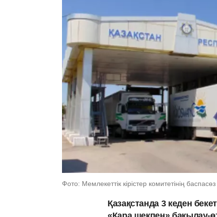
Фото: Мемлекеттік кірістер комитетінің баспасөз
Қазақстанда 3 кеден беке
«Қара шекпен» бақылау-өт