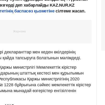
 өзгерді деп хабарлайды KAZ.NUR.KZ
итетінің баспасөз қызметіне
сілтеме жасап.
і декларанттар мен кеден өкілдерінің
 қайда тапсыруға болатынын мәлімдеді.
аржы министрлігі Мемлекеттік кірістер
андарының штаттық кестесі мен құрылымын
Республикасы Қаржы министрлігінің 2020
 1228 бұйрығына сәйкес мемлекеттік кірістер
мына мынадай өзгерістер енгізілгенін