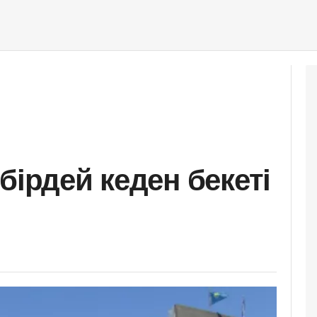
бірдей кеден бекеті