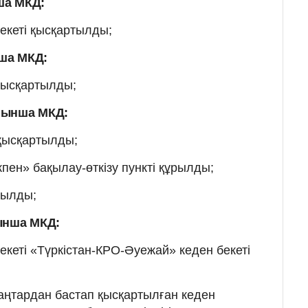
ша МКД:
екеті қысқартылды;
ша
МКД:
 қысқартылды;
йынша
МКД:
 қысқартылды;
пен» бақылау-өткізу пункті құрылды;
рылды;
ынша
МКД:
екеті «Түркістан-КРО-Әуежай» кеден бекеті
аңтардан бастап қысқартылған кеден