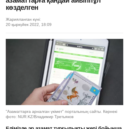
азаматтарға қандай айыппұл
көзделген
Жарияланған күні:
20 қыркүйек 2022, 18:09
"Азаматтарға арналған үкімет" порталының сайты. Көрнекі
фото: NUR.KZ/Владимир Третьяков
Елімізде әр азамат тұрғылықты жері бойынша