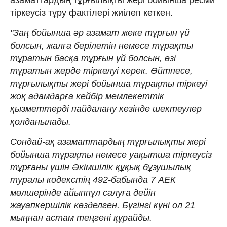
тіркеусіз тұру фактілері жиілеп кеткен.
"Заң бойынша әр азамат жеке тұрғын үй
болсын, жалға берілетін немесе тұрақты
тұратын басқа тұрғын үй болсын, өзі
тұратын жерде тіркелуі керек. Әйтпесе,
тұрғылықты жері бойынша тұрақты тіркеуі
жоқ адамдарға кейбір мемлекеттік
қызметтерді пайдалану кезінде шектеулер
қолданылады.
Сондай-ақ азаматтардың тұрғылықты жері
бойынша тұрақты немесе уақытша тіркеусіз
тұрғаны үшін Әкімшілік құқық бұзушылық
туралы кодекстің 492-бабында 7 АЕК
мөлшерінде айыппұл салуға дейін
жауапкершілік көзделген. Бүгінгі күні ол 21
мыңнан астам теңгені құрайды.