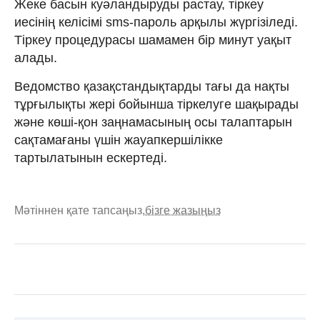
Жеке басын куәландыруды растау, тіркеу
иесінің келісімі sms-пароль арқылы жүргізіледі.
Тіркеу процедурасы шамамен бір минут уақыт
алады.
Ведомство қазақстандықтарды тағы да нақты
тұрғылықты жері бойынша тіркелуге шақырады
және көші-қон заңнамасының осы талаптарын
сақтамағаны үшін жауапкершілікке
тартылатынын ескертеді.
Мәтіннен қате тапсаңыз,
бізге жазыңыз