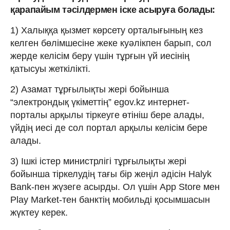
қарапайым тәсілдермен іске асыруға болады:
1) Халыққа қызмет көрсету орталығының кез
келген бөлімшесіне жеке куәлікпен барып, сол
жерде келісім беру үшін тұрғын үй иесінің
қатысуы жеткілікті.
2) Азамат тұрғылықты жері бойынша
“электрондық үкіметтің” egov.kz интернет-
порталы арқылы тіркеуге өтініш бере алады,
үйдің иесі де сол портал арқылы келісім бере
алады.
3) Ішкі істер министрлігі тұрғылықты жері
бойынша тіркелудің тағы бір жеңіл әдісін Halyk
Bank-пен жүзеге асырды. Ол үшін App Store мен
Play Market-тен банктің мобильді қосымшасын
жүктеу керек.