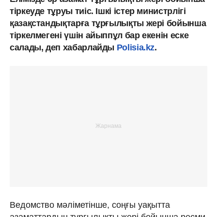
тіркеуде тұруы тиіс. Ішкі істер министрлігі
қазақстандықтарға тұрғылықты жері бойынша
тіркелмегені үшін айыппұл бар екенін еске
салады, деп хабарлайды
Polisia.kz
.
Ведомство мәліметінше, соңғы уақытта
азаматтардың тұрғылықты жері бойынша ресми