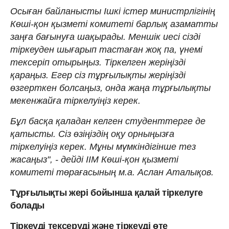
Осыған байланысты Ішкі істер министрлігінің
Көші-қон қызметі комитеті барлық азаматты
заңға бағынуға шақырады. Меншік иесі сізді
тіркеуден шығарып тастаған жоқ па, үнемі
тексеріп отырыңыз. Тіркелген жеріңізді
қараңыз. Егер сіз тұрғылықты жеріңізді
өзгерткен болсаңыз, онда жаңа тұрғылықты
мекенжайға тіркелуіңіз керек.
Бұл басқа қаладан келген студенттерге де
қатысты. Сіз өзіңіздің оқу орныңызға
тіркелуіңіз керек. Мұны мүмкіндігінше тез
жасаңыз", - дейді ІІМ Көші-қон қызметі
комитеті төрағасының м.а. Аслан Аталықов.
Тұрғылықты жері бойынша қалай тіркелуге
болады
Тіркеуді тексеруді және тіркеуді өте