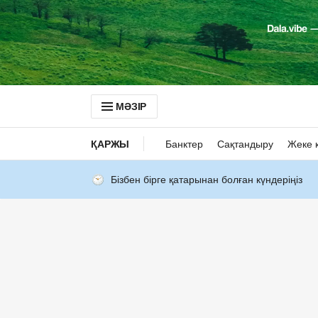
МӘЗІР
ҚАРЖЫ
Банктер
Сақтандыру
Жеке 
Бізбен бірге қатарынан болған күндеріңіз