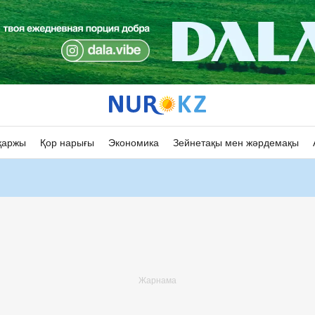
қаржы
Қор нарығы
Экономика
Зейнетақы мен жәрдемақы