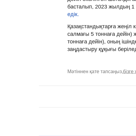
басталып, 2023 жылдың 1 
едік.
Қазақстандықтарға жеңіл к
салмағы 5 тоннаға дейін) 
тоннаға дейін), оның ішінд
заңдастыру құқығы берілед
Мәтіннен қате тапсаңыз,
бізге