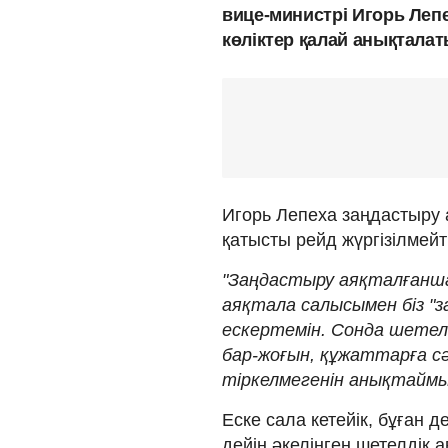
вице-министрі Игорь Леп
көліктер қалай анықтала
Игорь Лепеха заңдастыру а
қатысты рейд жүргізілмейті
"Заңдастыру аяқталғанша 
аяқтала салысымен біз "за
ескертемін. Сонда шетел
бар-жоғын, құжаттарға сә
тіркелмегенін анықтаймыз"
Еске сала кетейік, бұған 
дейін әкелінген шетелдік 