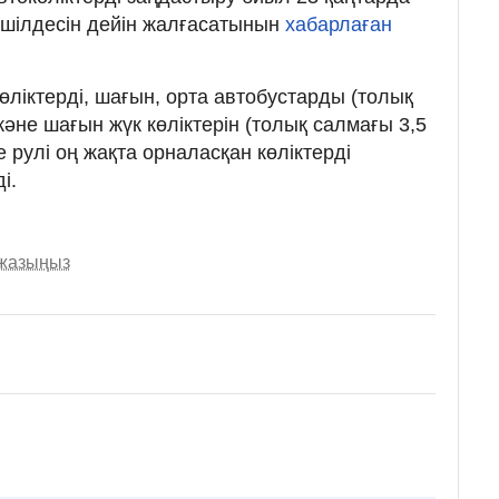
шілдесін дейін жалғасатынын
хабарлаған
өліктерді, шағын, орта автобустарды (толық
және шағын жүк көліктерін (толық салмағы 3,5
е рулі оң жақта орналасқан көліктерді
і.
 жазыңыз