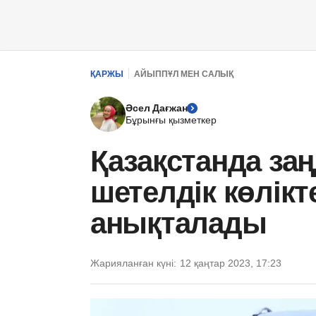
ҚАРЖЫ
АЙЫППҰЛ МЕН САЛЫҚ
Әсел Дағжан
Бұрынғы қызметкер
Қазақстанда за
шетелдік көлікт
анықталады
Жарияланған күні:
12 қаңтар 2023, 17:23