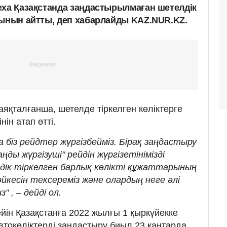
еха Қазақстанда заңдастырылмаған шетелдік
тынын айтты, деп хабарлайды KAZ.NUR.KZ.
яқталғанша, шетелде тіркелген көліктерге
нін атап өтті.
біз рейдтер жүргізбейміз. Бірақ заңдастыру
ңды жүргізуші" рейдін жүргізетінімізді
дік тіркелген барлық көлікті құжаттарының
йкесін тексереміз және олардың неге әлі
 , – дейді ол.
дейін Қазақстанға 2022 жылғы 1 қыркүйекке
автокөліктерді заңдастыру биыл 23 қаңтарда