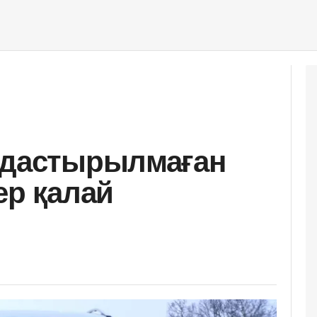
ңдастырылмаған
ер қалай