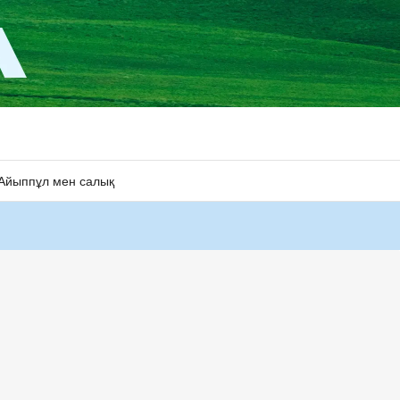
Айыппұл мен салық