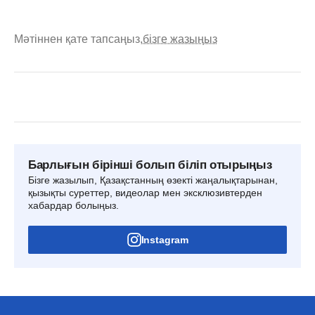
Мәтіннен қате тапсаңыз,
бізге жазыңыз
Барлығын бірінші болып біліп отырыңыз
Бізге жазылып, Қазақстанның өзекті жаңалықтарынан,
қызықты суреттер, видеолар мен эксклюзивтерден
хабардар болыңыз.
Instagram