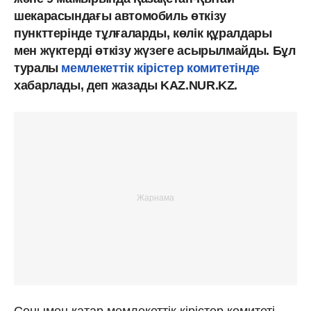
шекарасындағы автомобиль өткізу
пункттерінде тұлғаларды, көлік құралдары
мен жүктерді өткізу жүзеге асырылмайды. Бұл
туралы
мемлекеттік кірістер комитетінде
хабарлады, деп жазады KAZ.NUR.KZ.
Сонымен қатар мемлекеттік кірістер комитеті