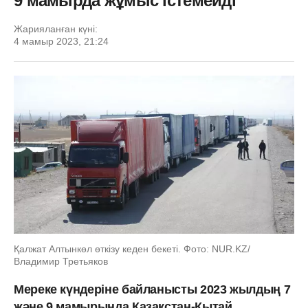
9 мамырда жұмыс істемейді
Жарияланған күні:
4 мамыр 2023, 21:24
Қалжат Алтынкөл өткізу кеден бекеті. Фото: NUR.KZ/
Владимир Третьяков
Мереке күндеріне байланысты 2023 жылдың 7
және 9 мамырында Қазақстан-Қытай