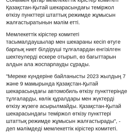
Қазақстан-Қытай шекарасындағы теміржол
өткізу пункттері штаттық режимде жұмысын
жалғастыратынын мәлім етті.
Мемлекеттік кірістер комитеті
тасымалдаушылар мен шекараны кесіп өтуге
барлық ниет білдіруші тұлғалардан енгізілген
шектеулерді ескере отырып, өз бағыттарын
алдын ала жоспарлауды сұрады.
"Мереке күндеріне байланысты 2023 жылдың 7
және 9 мамырында Қазақстан-Қытай
шекарасындағы автомобиль өткізу пункттерінде
тұлғаларды, көлік құралдары мен жүктерді
өткізу жүзеге асырылмайды. Қазақстан-Қытай
шекарасындағы теміржол өткізу пункттері
штаттық режимде жұмысын жалғастырады", -
деп мәлімдеді мемлекеттік кірістер комитеті.