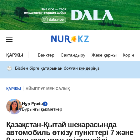
ҚАРЖЫ
Банктер
Сақтандыру
Жеке қаржы
Қор нар
Бізбен бірге қатарынан болған күндеріңіз
ҚАРЖЫ
АЙЫППҰЛ МЕН САЛЫҚ
Нұр Еркін
Бұрынғы қызметкер
Қазақстан-Қытай шекарасында
автомобиль өткізу пункттері 7 және