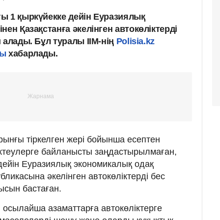
ы 1 қыркүйекке дейін Еуразиялық
нен Қазақстанға әкелінген автокөліктерді
 алады. Бұл туралы ІІМ-нің
Polisia.kz
лы
хабарлады.
ұрынғы тіркелген жері бойынша есептен
теулерге байланысты заңдастырылмаған,
дейін Еуразиялық экономикалық одақ
бликасына әкелінген автокөліктерді бес
ысын бастаған.
 осылайша азаматтарға автокөліктерге