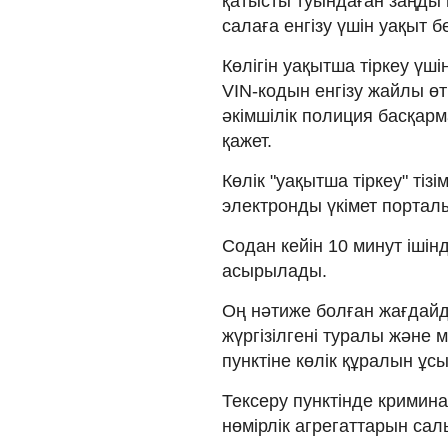
қатысты туындаған заңды
салаға енгізу үшін уақыт б
Көлігін уақытша тіркеу үшін
VIN-кодын енгізу жайлы ө
әкімшілік полиция басқарм
қажет.
Көлік "уақытша тіркеу" тізі
электронды үкімет порталы 
Содан кейін 10 минут ішін
асырылады.
Оң нәтиже болған жағдайда 
жүргізілгені туралы және 
пунктіне көлік құралын ұс
Тексеру пунктінде кримина
нөмірлік агрегаттарын сал