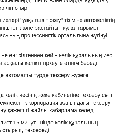
 мәселелерді шешу және оларды құқықтық
еріліп отыр.
 иелері "уақытша тіркеу" тізіміне автокөліктің
тінішпен және растайтын құжаттарымен
асының процессингтік орталығына жүгінуі
міне енгізілгеннен кейін көлік құралының иесі
арқылы көлікті тіркеуге өтінім береді.
де автоматты түрде тексеру жүзеге
көлік иесінің жеке кабинетіне тексеру сәтті
мемлекеттік корпорация жанындағы тексеру
ыну қажеттігі жайлы хабарлама келеді.
лист 15 минут ішінде көлік құралының
ыстырып, тексереді.