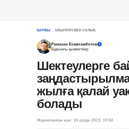
ҚАРЖЫ
АЙЫППҰЛ МЕН САЛЫҚ
Рамазан Есмағамбетов
Бұрынғы қызметкер
Шектеулерге б
заңдастырылмағ
жылға қалай уа
болады
Жарияланған күні:
18 шілде 2023, 19:58