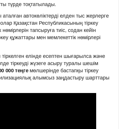
тты түрде тоқтатылады.
 аталған автокөліктерді елден тыс жерлерге
 олар Қазақстан Республикасының тіркеу
 нөмірлерін тапсыруға тиіс, содан кейін
ркеу құжаттары мен мемлекеттік нөмірлері
ы тіркелген елінде есептен шығарылса және
лде тіркеуді жүзеге асыру туралы шешім
00 000 теңге
мөлшерінде бастапқы тіркеу
илизациялық алымсыз заңдастыру шарттары