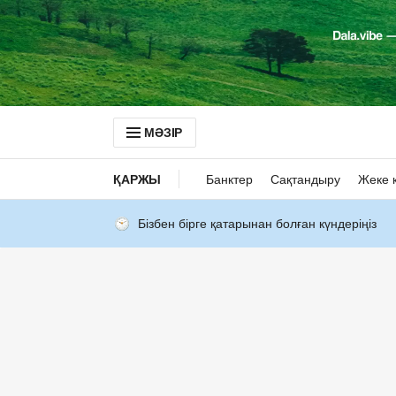
МӘЗІР
ҚАРЖЫ
Банктер
Сақтандыру
Жеке 
Бізбен бірге қатарынан болған күндеріңіз