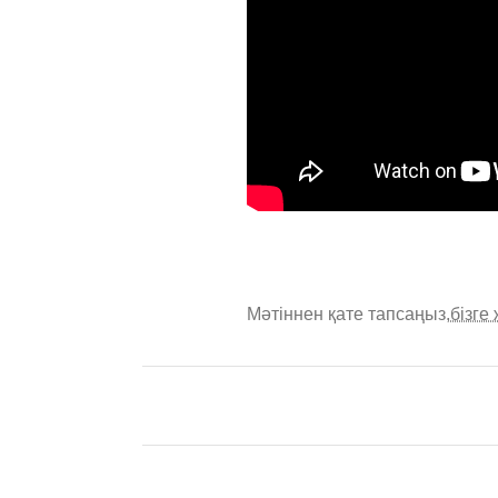
Мәтіннен қате тапсаңыз,
бізге