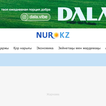
қаржы
Қор нарығы
Экономика
Зейнетақы мен жәрдемақы