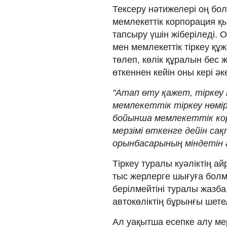
Тексеру нәтижелері оң бол
мемлекеттік корпорация қы
тапсыру үшін жіберіледі. О
мен мемлекеттік тіркеу құж
төлеп, көлік құралын бес ж
өткеннен кейін оны кері ә
"Атап өту қажет, тірке
мемлекеттік тіркеу нөмірл
бойынша мемлекеттік ко
мерзімі өткенге дейін са
орынбасарының міндетін
Тіркеу туралы куәліктің а
тыс жерлерге шығуға болм
берілмейтіні туралы жазба,
автокөліктің бұрынғы шетел
Ал уақытша есепке алу мер