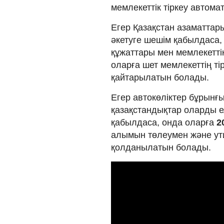
мемлекеттік тіркеу автома
Егер Қазақстан азаматтары
әкетуге шешім қабылдаса,
құжаттары мен мемлекеттік
оларға шет мемлекеттің ті
қайтарылатын болады.
Егер автокөліктер бұрынғ
қазақстандықтар оларды е
қабылдаса, онда оларға
2
алымын төлеумен және ут
қолданылатын болады.