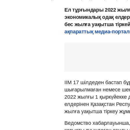
Ел тұрғындары 2022 жылғ
экономикалық одақ елдері
бес жылға уақытша тіркей
ақпараттық медиа-порта
ІІМ 17 шілдеден бастап б
шығарылмаған немесе шек
2022 жылғы 1 қыркүйекке 
елдерінен Қазақстан Респу
жылға уақытша тіркеу жұм
Ведомство хабарлауынша,