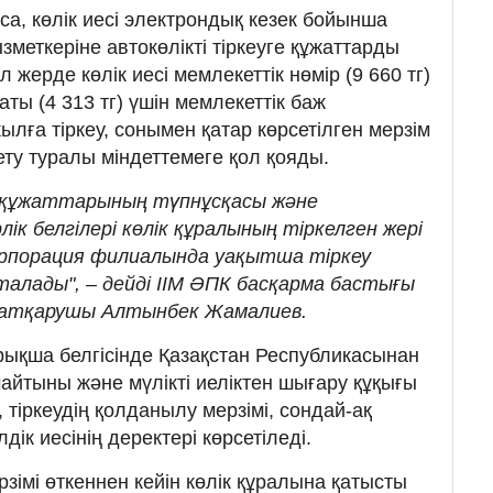
са, көлік иесі электрондық кезек бойынша
зметкеріне автокөлікті тіркеуге құжаттарды
л жерде көлік иесі мемлекеттік нөмір (9 660 тг)
аты (4 313 тг) үшін мемлекеттік баж
ылға тіркеу, сонымен қатар көрсетілген мерзім
кету туралы міндеттемеге қол қояды.
у құжаттарының түпнұсқасы және
ік белгілері көлік құралының тіркелген жері
рпорация филиалында уақытша тіркеу
қталады", – дейді ІІМ ӘПК басқарма бастығы
 атқарушы Алтынбек Жамалиев.
йрықша белгісінде Қазақстан Республикасынан
айтыны және мүлікті иеліктен шығару құқығы
 тіркеудің қолданылу мерзімі, сондай-ақ
дік иесінің деректері көрсетіледі.
зімі өткеннен кейін көлік құралына қатысты