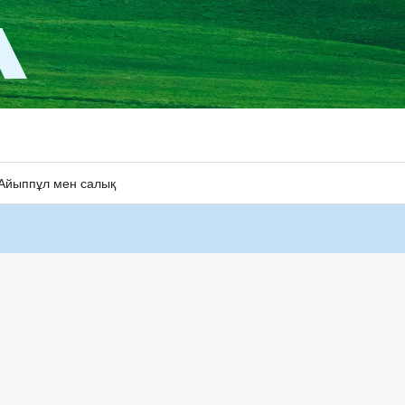
Айыппұл мен салық