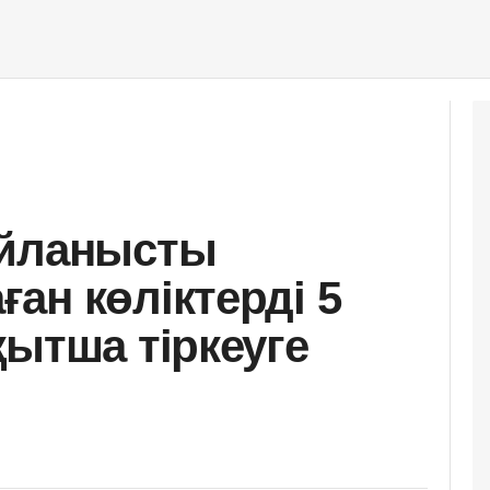
айланысты
ан көліктерді 5
қытша тіркеуге