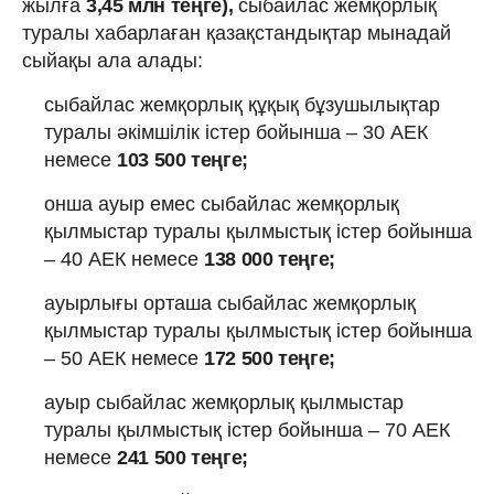
жылға
3,45 млн теңге),
сыбайлас жемқорлық
туралы хабарлаған қазақстандықтар мынадай
сыйақы ала алады:
сыбайлас жемқорлық құқық бұзушылықтар
туралы әкімшілік істер бойынша – 30 АЕК
немесе
103 500 теңге;
онша ауыр емес сыбайлас жемқорлық
қылмыстар туралы қылмыстық істер бойынша
– 40 АЕК немесе
138 000 теңге;
ауырлығы орташа сыбайлас жемқорлық
қылмыстар туралы қылмыстық істер бойынша
– 50 АЕК немесе
172 500 теңге;
ауыр сыбайлас жемқорлық қылмыстар
туралы қылмыстық істер бойынша – 70 АЕК
немесе
241 500 теңге;