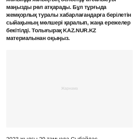
маңызды рөл атқарады. Бұл тұрғыда
жемқорлық туралы хабарлағандарға берілетін
сыйақының мөлшері қаралып, жаңа ережелер
бекітілді. Толығырақ KAZ.NUR.KZ
материалынан оқыңыз.
2023 жылғы 29 тамызда Сыбайлас