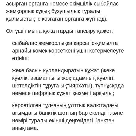
асырған органға немесе әкімшілік сыбайлас
жемқорлық құқық бұзушылық туралы
қылмыстық іс қозғаған органға жүгінеді.
Ол үшін мына құжаттарды тапсыру қажет:
сыбайлас жемқорлыққа қарсы іс-қимылға
арнайы көмек көрсеткені үшін көтермелеуге
өтініш;
жеке басын куәландыратын құжат (жеке
куәлік, азаматтығы жоқ адамның куәлігі,
шетелдіктің тұруға ықтиярхаты), түпнұсқада
немесе цифрлық құжат қызметі арқылы;
көрсетілген тұлғаның ұлттық валютадағы
ағымдағы банктік шоттың бар екендігі және
нөмірі туралы екінші деңгейдегі банктен
анықтама.