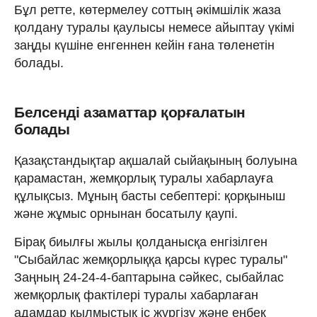
Бұл ретте, көтермелеу соттың әкімшілік жаза
қолдану туралы қаулысы немесе айыптау үкімі
заңды күшіне енгеннен кейін ғана төленетін
болады.
Белсенді азаматтар қорғалатын
болады
Қазақстандықтар ақшалай сыйақының болуына
қарамастан, жемқорлық туралы хабарлауға
құлықсыз. Мұның басты себептері: қорқыныш
және жұмыс орнынан босатылу қаупі.
Бірақ биылғы жылы қолданысқа енгізілген
"Сыбайлас жемқорлыққа қарсы күрес туралы"
Заңның 24-24-4-баптарына сәйкес, сыбайлас
жемқорлық фактілері туралы хабарлаған
адамдар қылмыстық іс жүргізу және еңбек