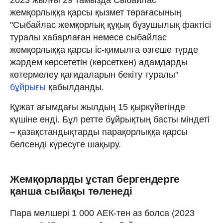
жемқорлыққа қарсы қызмет төрағасының
"Сыбайлас жемқорлық құқық бұзушылық фактісі
туралы хабарлаған немесе сыбайлас
жемқорлыққа қарсы іс-қимылға өзгеше түрде
жәрдем көрсететін (көрсеткен) адамдарды
көтермелеу қағидаларын бекіту туралы"
бұйрығы
қабылданды.
Құжат ағымдағы жылдың 15 қыркүйегінде
күшіне енді. Бұл ретте бұйрықтың басты міндеті
– қазақстандықтарды парақорлыққа қарсы
белсенді күресуге шақыру.
Жемқорларды ұстап бергендерге
қанша сыйақы төленеді
Пара мөлшері 1 000 АЕК-тен аз болса (2023