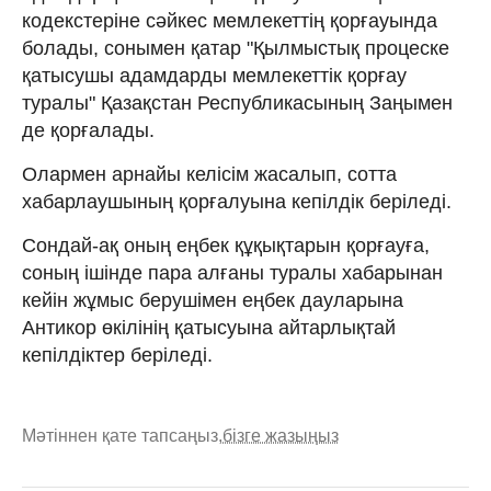
кодекстеріне сәйкес мемлекеттің қорғауында
болады, сонымен қатар "Қылмыстық процеске
қатысушы адамдарды мемлекеттік қорғау
туралы" Қазақстан Республикасының Заңымен
де қорғалады.
Олармен арнайы келісім жасалып, сотта
хабарлаушының қорғалуына кепілдік беріледі.
Сондай-ақ оның еңбек құқықтарын қорғауға,
соның ішінде пара алғаны туралы хабарынан
кейін жұмыс берушімен еңбек дауларына
Антикор өкілінің қатысуына айтарлықтай
кепілдіктер беріледі.
Мәтіннен қате тапсаңыз,
бізге жазыңыз