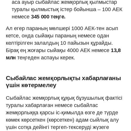
аса ауыр сыбайлас жемқорлық қылмыстар
туралы қылмыстық істер бойынша – 100 АЕК
немесе
345 000 теңге.
Ал егер параның мөлшері 1000 АЕК-тен асып
кетсе, онда сыйақы параның немесе одан
келтірілген залалдың 10 пайызын құрайды.
Бірақ ең жоғары сыйақы 4000 АЕК немесе
13,8
млн
теңгеден аспауы керек.
Сыбайлас жемқорлықты хабарлағаны
үшін көтермелеу
Сыбайлас жемқорлық құқық бұзушылық фактісі
туралы хабарлаған немесе сыбайлас
жемқорлыққа қарсы іс-қимылда өзге де түрде
көмек көрсеткен (көрсеткен) адам сыйлық алу
үшін сотқа дейінгі тергеп-тексеруді жүзеге