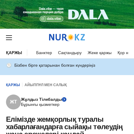
ҚАРЖЫ
Банктер
Сақтандыру
Жеке қаржы
Қор нар
Бізбен бірге қатарынан болған күндеріңіз
ҚАРЖЫ
АЙЫППҰЛ МЕН САЛЫҚ
Жұлдыз Тілебалды
ЖТ
Бұрынғы қызметкер
Елімізде жемқорлық туралы
хабарлағандарға сыйақы төлеудің