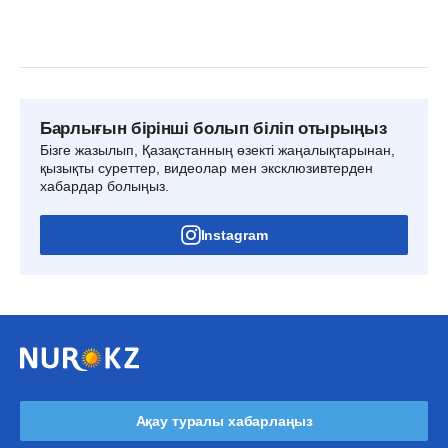
Барлығын бірінші болып біліп отырыңыз
Бізге жазылып, Қазақстанның өзекті жаңалықтарынан,
қызықты суреттер, видеолар мен эксклюзивтерден
хабардар болыңыз.
Instagram
Ақау туралы хабарлаңыз