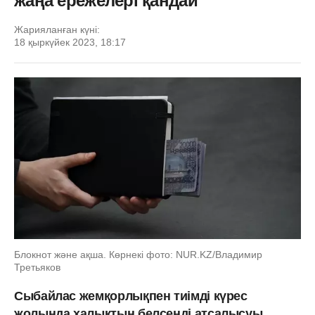
жаңа ережелері қандай
Жарияланған күні:
18 қыркүйек 2023, 18:17
Блокнот және ақша. Көрнекі фото: NUR.KZ/Владимир
Третьяков
Сыбайлас жемқорлықпен тиімді күрес
жолында халықтың белсенді атсалысуы