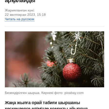
арқалайды
Жарияланған күні:
22 желтоқсан 2023, 15:18
Читать на русском
Безендірілген шырша. Көрнекі фото: pixabay.com
Жаңа жылға орай табиғи шыршаны
кескендерге елімізде қомақты айыппұл