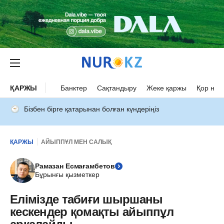
ҚАРЖЫ
Банктер
Сақтандыру
Жеке қаржы
Қор нар
Бізбен бірге қатарынан болған күндеріңіз
ҚАРЖЫ
АЙЫППҰЛ МЕН САЛЫҚ
Рамазан Есмағамбетов
Бұрынғы қызметкер
Елімізде табиғи шыршаны
кескендер қомақты айыппұл