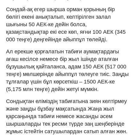
Сондай-ақ егер шырша орман қорының бір
бөлігі екені анықталып, келтірілген залал
шығыны 50 АЕК-ке дейін болса,
қазақстандықтар екі есе көп, яғни 100 АЕК (345
000 теңге) деңгейінде айыппұл төлейді.
Ал ерекше қорғалатын табиғи аумақтардағы
ағаш кесілсе немесе бір жыл ішінде аталған
бұзушылық қайталанса, адам 150 АЕК (517 000
теңге) мөлшерінде айыппұл төлеуге тиіс. Заңды
тұлғалар үшін бұл көрсеткіш – 1500 АЕК-ке
(5,175 млн теңге) дейін жетуі мүмкін.
Сондықтан еліміздің табиғатына зиян келтірмеу
және заңды бұзбау мақсатында Жаңа жыл
қарсаңында табиғи немесе жасанды әсем
шыршаларды тек ресми түрде заң шеңберінде
жұмыс істейтін сатушылардан сатып алған жөн.