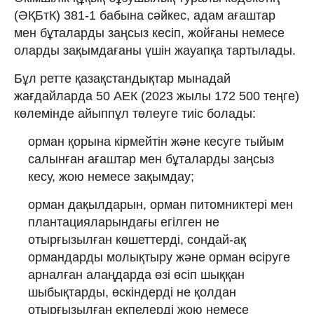
(ӘҚБтК) 381-1 бабына сәйкес, адам ағаштар
мен бұталарды заңсыз кесіп, жойғаны немесе
оларды зақымдағаны үшін жауапқа тартылады.
Бұл ретте қазақстандықтар мынадай
жағдайларда 50 АЕК (2023 жылы 172 500 теңге)
көлемінде айыппұл төлеуге тиіс болады:
орман қорына кірмейтін және кесуге тыйым
салынған ағаштар мен бұталарды заңсыз
кесу, жою немесе зақымдау;
орман дақылдарын, орман питомниктері мен
плантацияларындағы егілген не
отырғызылған көшеттерді, сондай-ақ
ормандарды молықтыру және орман өсіруге
арналған алаңдарда өзі өсіп шыққан
шыбықтарды, өскіндерді не қолдан
отырғызылған екпелерді жою немесе