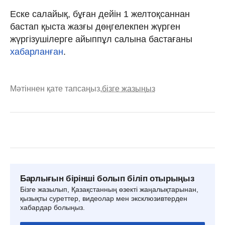
Еске салайық, бұған дейін 1 желтоқсаннан
бастап қыста жазғы дөңгелекпен жүрген
жүргізушілерге айыппұл салына бастағаны
хабарланған
.
Мәтіннен қате тапсаңыз,
бізге жазыңыз
Барлығын бірінші болып біліп отырыңыз
Бізге жазылып, Қазақстанның өзекті жаңалықтарынан,
қызықты суреттер, видеолар мен эксклюзивтерден
хабардар болыңыз.