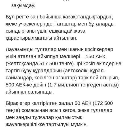
зақымдау.
Бұл ретте заң бойынша қазақстандықтардың
жеке учаскелеріндегі ағаштар мен бұталарды
сындырғаны үшін ешқандай жаза
қарастырылмағаны айтылған.
Лауазымды тұлғалар мен шағын кәсіпкерлер
үшін аталған айыппұл мөлшері
– 150 АЕК
(желтоқсанда 517 500 теңге). Ірі кәсіп өкілдеріне
тәртіп бұзу құралдарын (автокөлік, құрал-
саймандар, кесілген ағаштар) тәркілей отырып,
500 АЕК-ке дейін (1,7 миллион теңгеден астам)
айыппұл салынады.
Бірақ егер келтірілген залал 50 АЕК (172 500
теңге) сомасынан асып кетсе, жеке тұлғалар
мен заңды тұлғалар қылмыстық
жауапкершілікке тартылуы мүмкін.