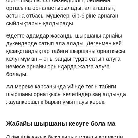
бірі – шырша. Ол безендіріліп, бөлменің
ортасына орналастырылады, ал ағаштың
астына отбасы мүшелері бір-біріне арнаған
сыйлықтарын қалдырады.
Әдетте адамдар жасанды шыршаны арнайы
дүкендерде сатып ала алады. Дегенмен кей
қазақстандықтар табиғи шыршаны орнатқысы
келуі мүмкін – оны заңды түрде сатып алуға
немесе арнайы орындарда жалға алуға
болады.
Ал мереке қарсаңында үйінде тегін табиғи
шыршаны орнатқысы келетіндер заң алдында
жауапкершілік барын ұмытпауы керек.
Жабайы шыршаны кесуге бола ма
Әкімшілік құқық бұзушылық туралы кодекстің