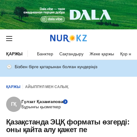
ҚАРЖЫ
Банктер
Сақтандыру
Жеке қаржы
Қор нар
Бізбен бірге қатарынан болған күндеріңіз
ҚАРЖЫ
АЙЫППҰЛ МЕН САЛЫҚ
Гүлзат Қазанғапова
ГҚ
Бұрынғы қызметкер
Қазақстанда ЭЦҚ форматы өзгерді:
оны қайта алу қажет пе