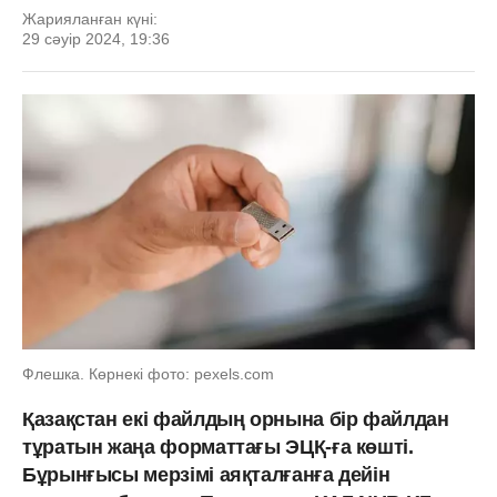
Жарияланған күні:
29 сәуір 2024, 19:36
Флешка. Көрнекі фото: pexels.com
Қазақстан екі файлдың орнына бір файлдан
тұратын жаңа форматтағы ЭЦҚ-ға көшті.
Бұрынғысы мерзімі аяқталғанға дейін