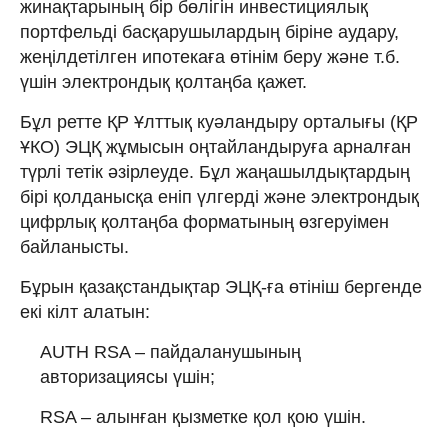
жинақтарының бір бөлігін инвестициялық
портфельді басқарушылардың біріне аудару,
жеңілдетілген ипотекаға өтінім беру және т.б.
үшін электрондық қолтаңба қажет.
Бұл ретте ҚР Ұлттық куәландыру орталығы (ҚР
ҰКО) ЭЦҚ жұмысын оңтайландыруға арналған
түрлі тетік әзірлеуде. Бұл жаңашылдықтардың
бірі қолданысқа еніп үлгерді және электрондық
цифрлық қолтаңба форматының өзгеруімен
байланысты.
Бұрын қазақстандықтар ЭЦҚ-ға өтініш бергенде
екі кілт алатын:
AUTH RSA – пайдаланушының
авторизациясы үшін;
RSA – алынған қызметке қол қою үшін.