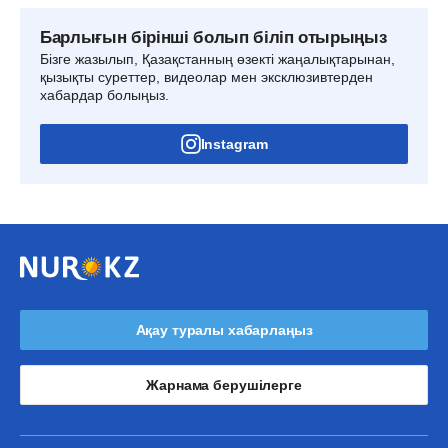
Барлығын бірінші болып біліп отырыңыз
Бізге жазылып, Қазақстанның өзекті жаңалықтарынан,
қызықты суреттер, видеолар мен эксклюзивтерден
хабардар болыңыз.
Instagram
Ақау туралы хабарлаңыз
Жарнама берушілерге