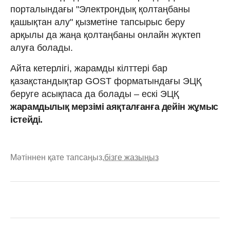
порталындағы "Электрондық қолтаңбаны
қашықтан алу" қызметіне тапсырыс беру
арқылы да жаңа қолтаңбаны онлайн жүктеп
алуға болады.
Айта кетерлігі, жарамды кілттері бар
қазақстандықтар GOST форматындағы ЭЦҚ
беруге асықпаса да болады – ескі ЭЦҚ
жарамдылық мерзімі аяқталғанға дейін жұмыс
істейді.
Мәтіннен қате тапсаңыз,
бізге жазыңыз