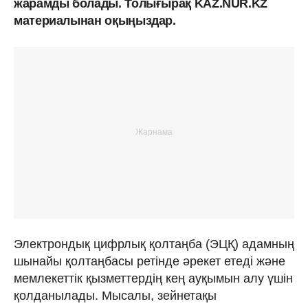
жарамды болады. Толығырақ KAZ.NUR.KZ
материалынан оқыңыздар.
Электрондық цифрлық қолтаңба (ЭЦҚ) адамның
шынайы қолтаңбасы ретінде әрекет етеді және
мемлекеттік қызметтердің кең ауқымын алу үшін
қолданылады. Мысалы, зейнетақы