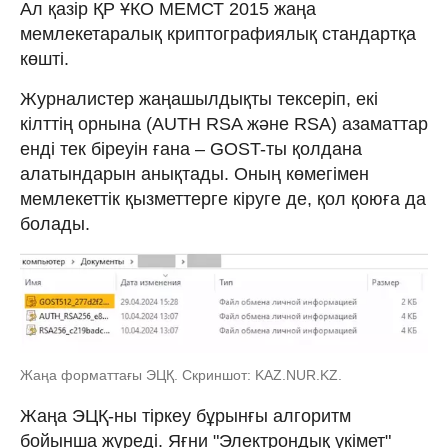
Ал қазір ҚР ҰКО МЕМСТ 2015 жаңа
мемлекетаралық криптографиялық стандартқа
көшті.
Журналистер жаңашылдықты тексеріп, екі
кілттің орнына (AUTH RSA және RSA) азаматтар
енді тек біреуін ғана – GOST-ты қолдана
алатындарын анықтады. Оның көмегімен
мемлекеттік қызметтерге кіруге де, қол қоюға да
болады.
Жаңа форматтағы ЭЦҚ. Скриншот: KAZ.NUR.KZ.
Жаңа ЭЦҚ-ны тіркеу бұрынғы алгоритм
бойынша жүреді. Яғни "Электрондық үкімет"