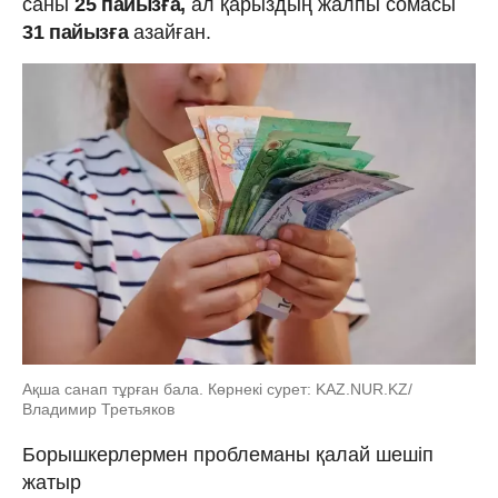
саны
25 пайызға,
ал қарыздың жалпы сомасы
31 пайызға
азайған.
Ақша санап тұрған бала. Көрнекі сурет: KAZ.NUR.KZ/
Владимир Третьяков
Борышкерлермен проблеманы қалай шешіп
жатыр