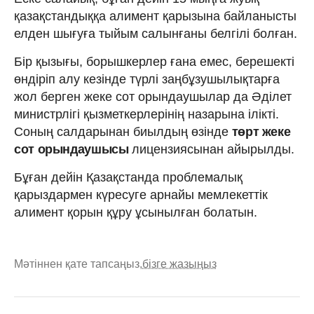
қазақстандыққа алимент қарызына байланысты
елден шығуға тыйым салынғаны белгілі болған.
Бір қызығы, борышкерлер ғана емес, берешекті
өндіріп алу кезінде түрлі заңбұзушылықтарға
жол берген жеке сот орындаушылар да Әділет
министрлігі қызметкерлерінің назарына ілікті.
Соның салдарынан биылдың өзінде
төрт жеке
сот орындаушысы
лицензиясынан айырылды.
Бұған дейін Қазақстанда проблемалық
қарыздармен күресуге арнайы мемлекеттік
алимент қорын құру ұсынылған болатын.
Мәтіннен қате тапсаңыз,
бізге жазыңыз