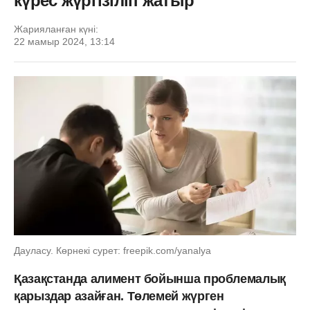
күрес жүргізіліп жатыр
Жарияланған күні:
22 мамыр 2024, 13:14
Дауласу. Көрнекі сурет: freepik.com/yanalya
Қазақстанда алимент бойынша проблемалық
қарыздар азайған. Төлемей жүрген