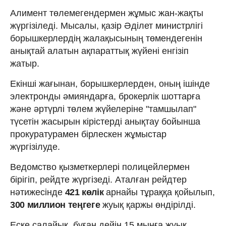
Алимент төлемегендермен жұмыс жан-жақты
жүргізіледі. Мысалы, қазір Әділет министрлігі
борышкерлердің жалақысының төмендегенін
анықтай алатын ақпараттық жүйені енгізіп
жатыр.
Екінші жағынан, борышкерлерден, оның ішінде
электронды әмияндарға, брокерлік шоттарға
және әртүрлі төлем жүйелеріне "тамшылап"
түсетін жасырын кірістерді анықтау бойынша
прокуратурамен бірлескен жұмыстар
жүргізілуде.
Ведомство қызметкерлері полицейлермен
бірігіп, рейдте жүргізеді. Аталған рейдтер
нәтижесінде
421 көлік
арнайы тұраққа қойылып,
300 миллион теңгеге
жуық қаржы өндірілді.
Еске салайық, бұған дейін 15 мыңға жуық