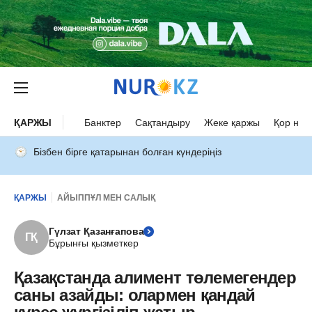
ҚАРЖЫ
Банктер
Сақтандыру
Жеке қаржы
Қор нар
Бізбен бірге қатарынан болған күндеріңіз
ҚАРЖЫ
АЙЫППҰЛ МЕН САЛЫҚ
Гүлзат Қазанғапова
ГҚ
Бұрынғы қызметкер
Қазақстанда алимент төлемегендер
саны азайды: олармен қандай