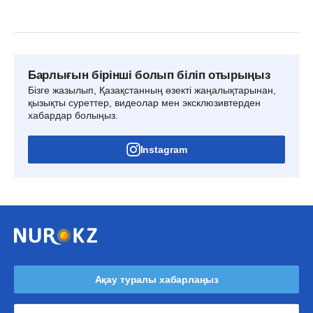
Барлығын бірінші болып біліп отырыңыз
Бізге жазылып, Қазақстанның өзекті жаңалықтарынан,
қызықты суреттер, видеолар мен эксклюзивтерден
хабардар болыңыз.
Instagram
Ақау туралы хабарлаңыз