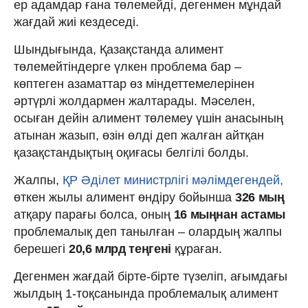
ер адамдар ғана төлемейді, дегенмен мұндай
жағдай жиі кездеседі.
Шындығында, Қазақстанда алимент
төлемейтіндерге үлкен проблема бар –
көптеген азаматтар өз міндеттемелерінен
әртүрлі жолдармен жалтарады. Мәселен,
осыған дейін алимент төлемеу үшін анасының
атынан жазып, өзін өлді деп жалған айтқан
қазақстандықтың оқиғасы белгілі болды.
Жалпы,
ҚР Әділет министрлігі мәлімдегендей,
өткен жылы алимент өндіру бойынша
326 мың
атқару парағы болса, оның
16 мыңнан астамы
проблемалық деп танылған – олардың жалпы
берешегі
20,6 млрд теңгені
құраған.
Дегенмен жағдай бірте-бірте түзеліп, ағымдағы
жылдың 1-тоқсанында проблемалық алимент