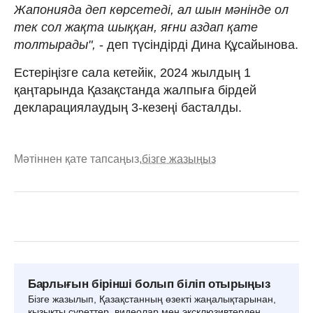
Жапонияда деп көрсетеді, ал шын мәнінде ол
тек сол жақта шыққан, яғни аздап қате
толтырады",
- деп түсіндірді Дина Құсайынова.
Естеріңізге сала кетейік, 2024 жылдың 1
қаңтарында Қазақстанда жалпыға бірдей
декларациялаудың 3-кезеңі басталды.
Мәтіннен қате тапсаңыз,
бізге жазыңыз
Барлығын бірінші болып біліп отырыңыз
Бізге жазылып, Қазақстанның өзекті жаңалықтарынан,
қызықты суреттер, видеолар мен эксклюзивтерден