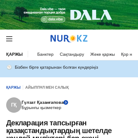
ҚАРЖЫ
Банктер
Сақтандыру
Жеке қаржы
Қор нар
Бізбен бірге қатарынан болған күндеріңіз
ҚАРЖЫ
АЙЫППҰЛ МЕН САЛЫҚ
Гүлзат Қазанғапова
ГҚ
Бұрынғы қызметкер
Декларация тапсырған
қазақстандықтардың шетелде