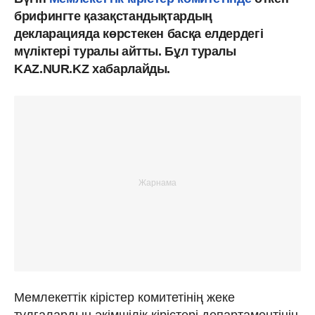
брифингте қазақстандықтардың
декларацияда көрстекен басқа елдердегі
мүліктері туралы айтты. Бұл туралы
KAZ.NUR.KZ хабарлайды.
Мемлекеттік кірістер комитетінің жеке
тұлғалардың әкімшілік кірістері департаментінің