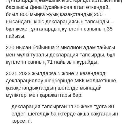
басшысы Дина Құсайынова атап өткендей,
биыл 800 мыңға жуық қазақстандық 250-
нысандағы кіріс декларациясын тапсырды –
бұл жеке тұлғалардың күтілетін санының 35
пайызы.
270-нысан бойынша 2 миллион адам табысы
мен мүлкі туралы декларация тапсырды, бұл
күтілетін санның 71 пайызын құрайды.
2021-2023 жылдарға 1 және 2-кезеңдерді
декларациялау шеңберінде МКК мәліметінше,
қазақстандықтардың шетелде мынадай
мүліктері мен қаражаттары бар:
декларация тапсырған 1170 жеке тұлға 80
елдегі шетелдік банктерде ақша сақтағанын
көрсетті;