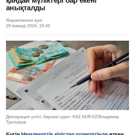
қандай мүліктері бар екені
анықталды
Жарияланған күні:
29 мамыр 2024, 18:40
Декларация үлгісі. Көрнекі сурет: KAZ.NUR.KZ/Владимир
Третьяков
Бүгін
Мемлекеттік кірістер комитетінде
өткен