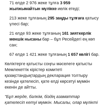
71 елде 2 976 жеке тұлға
3 959
жылжымайтын мүлікке
иелік етеді;
213 жеке тұлғаның
295 заңды тұлғаға
қатысу
үлесі бар;
21 елде 93 жеке тұлғаның
161 зияткерлік
меншік нысаны
бар – бұл Ресейдегі ең көп
сан;
67 елде 1 421 жеке тұлғаның
1 657 көлігі
бар.
Көліктерге қатысты соңғы мәселеге қатысты
Мемлекеттік кірістер комитеті
қазақстандықтардың декларация толтыру
кезінде қателесіп, қате елді көрсетуі мүмкін
екенін де айтты.
"Бұл жерде, бәлкім, біздің азаматтар
қателесіп кетуі мүмкін. Мысалы, олар мүлікті