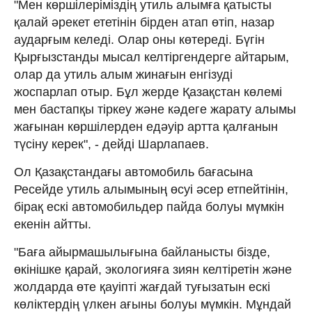
"Мен көршілеріміздің утиль алымға қатысты
қалай әрекет ететінін бірден атап өтіп, назар
аударғым келеді. Олар оны көтереді. Бүгін
Қырғызстанды мысал келтіргендерге айтарым,
олар да утиль алым жинағын енгізуді
жоспарлап отыр. Бұл жерде Қазақстан көлемі
мен бастапқы тіркеу және кәдеге жарату алымы
жағынан көршілерден едәуір артта қалғанын
түсіну керек", - дейді Шарлапаев.
Ол Қазақстандағы автомобиль бағасына
Ресейде утиль алымының өсуі әсер етпейтінін,
бірақ ескі автомобильдер пайда болуы мүмкін
екенін айтты.
"Баға айырмашылығына байланысты бізде,
өкінішке қарай, экологияға зиян келтіретін және
жолдарда өте қауіпті жағдай туғызатын ескі
көліктердің үлкен ағыны болуы мүмкін. Мұндай