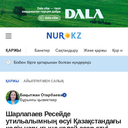
ҚАРЖЫ
Банктер
Сақтандыру
Жеке қаржы
Қор нар
Бізбен бірге қатарынан болған күндеріңіз
ҚАРЖЫ
АЙЫППҰЛ МЕН САЛЫҚ
Бақытжан Отарбаева
Бұрынғы қызметкер
Шарлапаев Ресейде
утильалымның өсуі Қазақстандағы