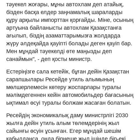
тәуекел жоғары, мұны автохлам деп атайық,
бізден басқа елдер заңнамалық шараларды
құру арқылы импорттан қорғайды. Міне, осының
артуына байланысты автохлам Қазақстанға
ағылып, біздің азаматтарымызға жолдарда
жүру әлдеқайда қауіпті болады деген қауіп бар.
Мен мұндай тәуекелді өте маңызды деп
санаймын", - деп қосты министр.
Естеріңізге сала кетейік, бұған дейін Қазақстан
сарапшылары Ресейде утиль алымының
мөлшерлемесін көтеру жоспарлары туралы
мәлімдегеннен кейін автомобильдер бағасының
ықтимал өсуі туралы болжам жасаған болатын.
Ресейдің экономикалық даму министрлігі 2030
жылға дейін утиль алым төлемдерінің жыл
сайынғы өсуін ұсынған. Егер мұндай шешім
қабылданса, онда бірнеше жыл ішінде бір-екі