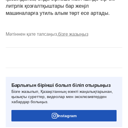
литрлік қозғалтқыштары бар жеңіл
машиналарға утиль алым төрт есе артады.
Мәтіннен қате тапсаңыз,
бізге жазыңыз
Барлығын бірінші болып біліп отырыңыз
Бізге жазылып, Қазақстанның өзекті жаңалықтарынан,
қызықты суреттер, видеолар мен эксклюзивтерден
хабардар болыңыз.
Instagram