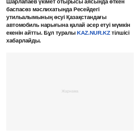
Шарлапаев үкімет отырысы аясында өткен
баспасөз мәслихатында Ресейдегі
утильалымының өсуі Қазақстандағы
автомобиль нарығына қалай әсер етуі мүмкін
екенін айтты. Бұл туралы
KAZ.NUR.KZ
тілшісі
хабарлайды.