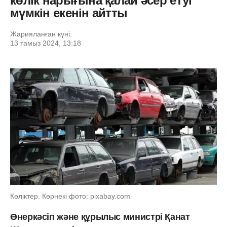
көлік нарығына қалай әсер етуі
мүмкін екенін айтты
Жарияланған күні:
13 тамыз 2024, 13:18
Көліктер. Көрнекі фото: pixabay.com
Өнеркәсіп және құрылыс министрі Қанат