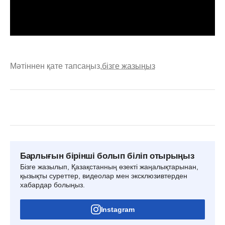
Мәтіннен қате тапсаңыз,
бізге жазыңыз
Барлығын бірінші болып біліп отырыңыз
Бізге жазылып, Қазақстанның өзекті жаңалықтарынан,
қызықты суреттер, видеолар мен эксклюзивтерден
хабардар болыңыз.
Instagram