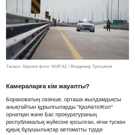
Тасжол. Көрнекі фото: NUR.KZ / Владимир Третьяков
Камераларға кім жауапты?
Борановатың сөзінше, орташа жылдамдықты
анықтайтын құрылғыларды "ҚазАвтоЖол"
орнатқан және Бас прокуратураның
республикалық жүйесіне қосылған, яғни түскен
құқық бұзушылықтар автоматты түрде