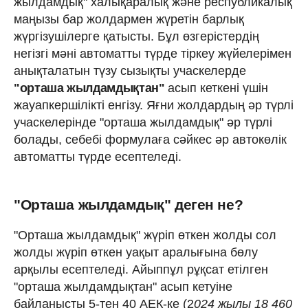
жылдамдық" халықаралық және республикалық
маңызы бар жолдармен жүретін барлық
жүргізушілерге қатысты. Бұл өзгерістердің
негізгі мәні автоматты түрде тіркеу жүйелерімен
анықталатын түзу сызықты учаскелерде
"орташа жылдамдықтан"
асып кеткені үшін
жауапкершілікті енгізу. Яғни жолдардың әр түрлі
учаскелерінде "орташа жылдамдық" әр түрлі
болады, себебі формулаға сәйкес әр автокөлік
автоматты түрде есептеледі.
"Орташа жылдамдық" деген не?
"Орташа жылдамдық" жүріп өткен жолды сол
жолды жүріп өткен уақыт аралығына бөлу
арқылы есептеледі. Айыппұл рұқсат етілген
"орташа жылдамдықтан" асып кетуіне
байланысты 5-тен 40 АЕК-ке (2
024 жылы 18 460