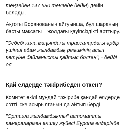
теңгеден 147 680 теңгеде дейін
) дейін
болады.
Ақтоты Боранованың айтуынша, бұл шараның
басты мақсаты – жолдағы қауіпсіздікті арттыру.
"Себебі қала маңындағы трассалардағы әрбір
үшінші адам жылдамдық режимінің асып
кетуіне байланысты қайтыс болған", - дейді
ол.
Қай елдерде тәжірибеден өткен?
Комитет өкілі мұндай тәжірибе қандай елдерде
сәтті іске асырылғанын да айтып берді.
"Орташа жылдамдықты" автоматты
камералармен өлшеу жүйесі Еуропа елдерінде