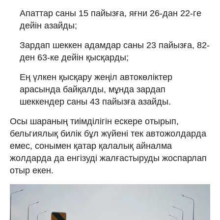
Апаттар саны 15 пайызға, яғни 26-дан 22-ге
дейін азайды;
Зардап шеккен адамдар саны 23 пайызға, 82-
ден 63-ке дейін қысқарды;
Ең үлкен қысқару жеңіл автокөліктер
арасында байқалды, мұнда зардап
шеккендер саны 43 пайызға азайды.
Осы шараның тиімділігін ескере отырып,
бельгиялық билік бұл жүйені тек автожолдарда
емес, сонымен қатар қалалық айналма
жолдарда да енгізуді жалғастыруды жоспарлап
отыр екен.