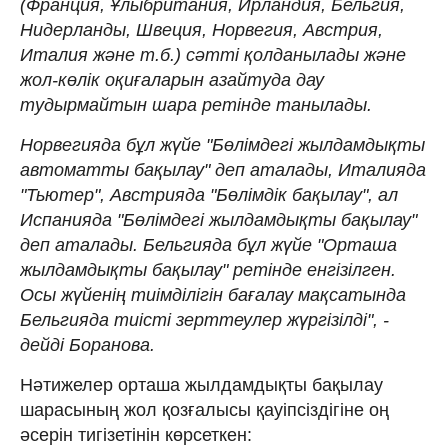
(Франция, Ұлыбритания, Ирландия, Бельгия,
Нидерланды, Швеция, Норвегия, Австрия,
Италия және т.б.) сәтті қолданылады және
жол-көлік оқиғаларын азайтуда дау
тудырмайтын шара ретінде танылады.
Норвегияда бұл жүйе "Бөлімдегі жылдамдықты
автоматты бақылау" деп аталады, Италияда
"Тьютер", Австрияда "Бөлімдік бақылау", ал
Испанияда "Бөлімдегі жылдамдықты бақылау"
деп аталады. Бельгияда бұл жүйе "Орташа
жылдамдықты бақылау" ретінде енгізілген.
Осы жүйенің тиімділігін бағалау мақсатында
Бельгияда тиісті зерттеулер жүргізілді", -
дейді Боранова.
Нәтижелер орташа жылдамдықты бақылау
шарасының жол қозғалысы қауіпсіздігіне оң
әсерін тигізетінін көрсеткен: