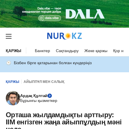
ҚАРЖЫ
Банктер
Сақтандыру
Жеке қаржы
Қор нар
Бізбен бірге қатарынан болған күндеріңіз
ҚАРЖЫ
АЙЫППҰЛ МЕН САЛЫҚ
Ардақ Құлтай
Бұрынғы қызметкер
Орташа жылдамдықты арттыру:
ІІМ енгізген жаңа айыппұлдың мәні