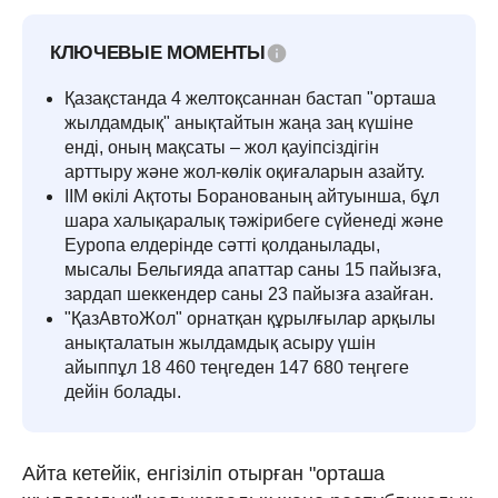
КЛЮЧЕВЫЕ МОМЕНТЫ
Қазақстанда 4 желтоқсаннан бастап "орташа
жылдамдық" анықтайтын жаңа заң күшіне
енді, оның мақсаты – жол қауіпсіздігін
арттыру және жол-көлік оқиғаларын азайту.
ІІМ өкілі Ақтоты Бoранованың айтуынша, бұл
шара халықаралық тәжірибеге сүйенеді және
Еуропа елдерінде сәтті қолданылады,
мысалы Бельгияда апаттар саны 15 пайызға,
зардап шеккендер саны 23 пайызға азайған.
"ҚазАвтоЖол" орнатқан құрылғылар арқылы
анықталатын жылдамдық асыру үшін
айыппұл 18 460 теңгеден 147 680 теңгеге
дейін болады.
Айта кетейік, енгізіліп отырған "орташа