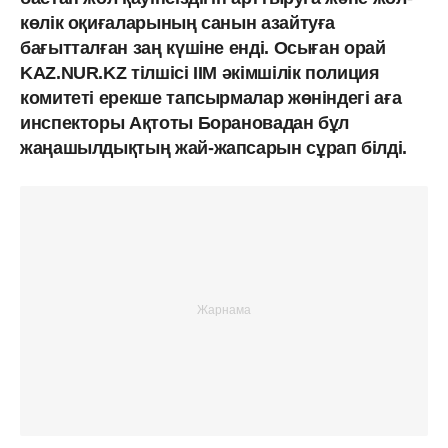
көлік оқиғаларының санын азайтуға
бағытталған заң күшіне енді. Осыған орай
KAZ.NUR.KZ тілшісі ІІМ әкімшілік полиция
комитеті ерекше тапсырмалар жөніндегі аға
инспекторы Ақтоты Борановадан бұл
жаңашылдықтың жай-жапсарын сұрап білді.