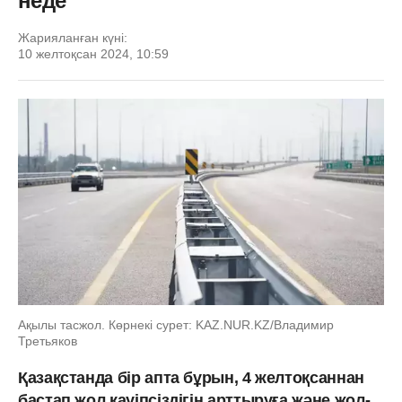
неде
Жарияланған күні:
10 желтоқсан 2024, 10:59
Ақылы тасжол. Көрнекі сурет: KAZ.NUR.KZ/Владимир
Третьяков
Қазақстанда бір апта бұрын, 4 желтоқсаннан
бастап жол қауіпсіздігін арттыруға және жол-