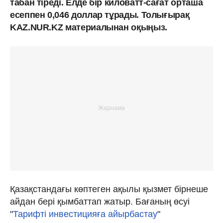
табан тіреді. Елде бір киловатт-сағат орташа
есеппен 0,046 доллар тұрады. Толығырақ
KAZ.NUR.KZ материалынан оқыңыз.
Қазақстандағы көптеген ақылы қызмет бірнеше
айдан бері қымбаттап жатыр. Бағаның өсуі
"
Тарифті инвестицияға айырбастау
"