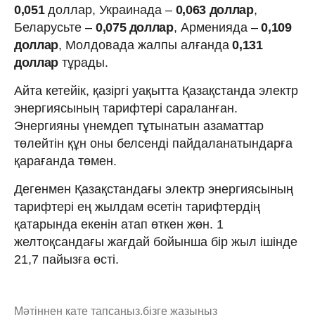
0,051
доллар, Украинада –
0,063 доллар
,
Беларусьте –
0,075 доллар
, Арменияда –
0,109
доллар
, Молдовада жалпы алғанда
0,131
доллар
тұрады.
Айта кетейік, қазіргі уақытта Қазақстанда электр
энергиясының тарифтері сараланған.
Энергияны үнемдеп тұтынатын азаматтар
төлейтін құн оны белсенді пайдаланатындарға
қарағанда төмен.
Дегенмен Қазақстандағы электр энергиясының
тарифтері ең жылдам өсетін тарифтердің
қатарында екенін атап өткен жөн. 1
желтоқсандағы жағдай бойынша бір жыл ішінде
21,7 пайызға өсті.
Мәтіннен қате тапсаңыз,
бізге жазыңыз