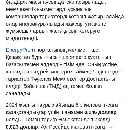
бағдарламасы аясында іске асырылады.
Мемлекеттік қызметтерді ұсынатын
компаниялар тарифтерді көтеріп жатыр, алайда
олар инфрақұрылымды жақсартуға және
жұмысшылардың жалақысын көтеруге
міндеттенеді.
EnergyProm
порталының мәліметінше,
Қазақстан бұрынғысынша электр қуатының
бағасы төмен елдердің тізімінде. Оның үстіне,
халықаралық рейтингтерге сәйкес, біздің елдегі
тарифтер Тәуелсіз Мемлекеттер Достастығы
елдері бойынша (ТМД) ең төмен болып
саналады.
2024 жылғы наурыз айында бір киловатт-сағат
қазақстандықтар үшін шамамен
0,046 доллар
болды. Төмен тариф Өзбекстанда тіркелді –
0,023 доллар
. Ал Ресейде киловатт-сағат –