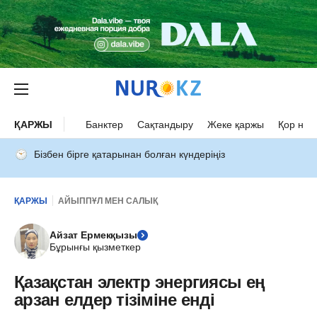
ҚАРЖЫ
Банктер
Сақтандыру
Жеке қаржы
Қор нар
Бізбен бірге қатарынан болған күндеріңіз
ҚАРЖЫ
АЙЫППҰЛ МЕН САЛЫҚ
Айзат Ермекқызы
Бұрынғы қызметкер
Қазақстан электр энергиясы ең
арзан елдер тізіміне енді