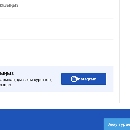
 жазыңыз
рыңыз
Instagram
тарынан, қызықты суреттер,
лыңыз.
Ақау тура