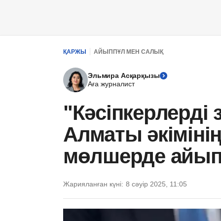
ҚАРЖЫ
АЙЫППҰЛ МЕН САЛЫҚ
Эльмира Асқарқызы
Аға журналист
"Кәсіпкерлерді 
Алматы әкіміні
мөлшерде айы
Жарияланған күні:
8 сәуір 2025, 11:05