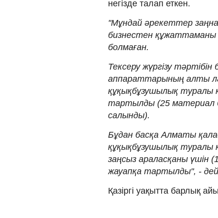
негізде талап еткен.
"Мұндай әрекеттер заңнам
бизнестен құжаттаманы 
болмаған.
Тексеру жүргізу тәртібін 
аппараттарының алты ла
құқықбұзушылық туралы к
тартылды (25 материал 
салынды).
Бұдан басқа Алматы қалас
құқықбұзушылық туралы к
заңсыз араласқаны үшін (
жауапқа тартылды", - дей
Қазіргі уақытта барлық ай