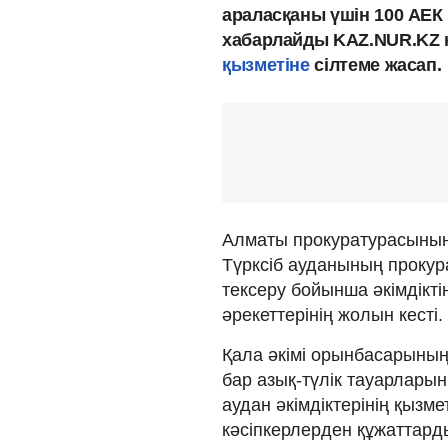
араласқаны үшін 100 АЕК
хабарлайды KAZ.NUR.KZ 
қызметіне
сілтеме жасап.
Алматы прокуратурасының 
Түрксіб ауданының прокура
тексеру бойынша әкімдікт
әрекеттерінің жолын кесті.
Қала әкімі орынбасарыны
бар азық-түлік тауарлары
аудан әкімдіктерінің қызме
кәсіпкерлерден құжаттард