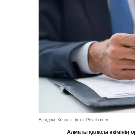
Ер адам. Көрнекі фото: Рexels.com
Алматы қаласы әкімінің 