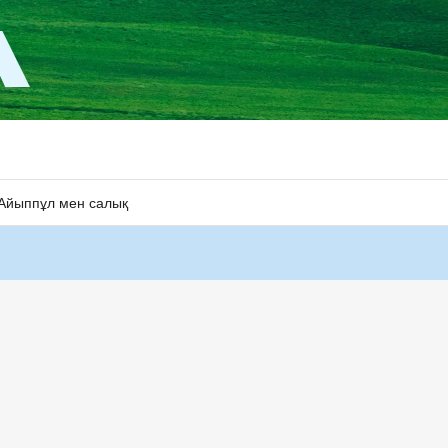
Айыппұл мен салық