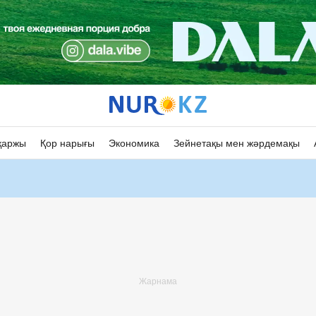
қаржы
Қор нарығы
Экономика
Зейнетақы мен жәрдемақы