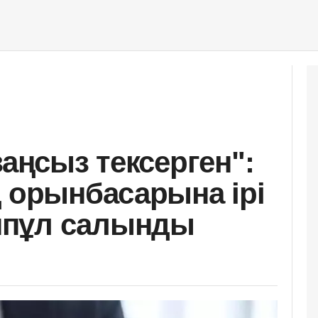
заңсыз тексерген":
ң орынбасарына ірі
ппұл салынды