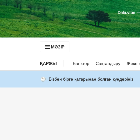
МӘЗІР
ҚАРЖЫ
Банктер
Сақтандыру
Жеке 
Бізбен бірге қатарынан болған күндеріңіз