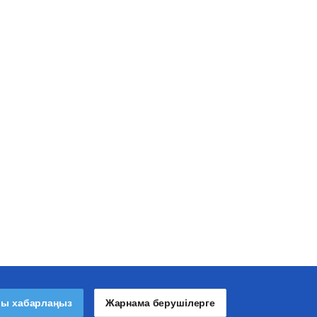
лы хабарлаңыз
Жарнама берушілерге