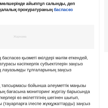
 мөлшерінде айыппұл салынды, деп
қалалық прокуратураның
баспасөз
баспасөз қызметі өкілдері мәлім еткендей,
турасы кәсіпкерлік субъектілерін заңсыз
ің лауазымды тұлғаларының заңсыз
ң тапсырмасы бойынша әлеуметтік маңызы
ның бағасына мониторинг жүргізу барысында
ткерлері өз өкілеттігінің шегінен шығып,
ы (тауарларға ілеспе жүкқұжаттарды) заңсыз