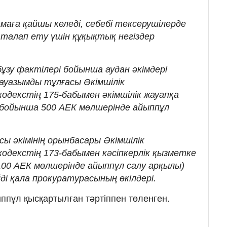
аға қайшы келеді, себебі тексерушілерде
талап ету үшін құқықтық негіздер
бұзу фактілері бойынша аудан әкімдері
уазымды тұлғасы Әкімшілік
одекстің 175-бабымен әкімшілік жауапқа
бойынша 500 АЕК мөлшерінде айыппұл
ы әкімінің орынбасары Әкімшілік
одекстің 173-бабымен кәсіпкерлік қызметке
100 АЕК мөлшерінде айыппұл салу арқылы)
ді қала прокуратурасының өкілдері.
ыппұл қысқартылған тәртіппен төленген.