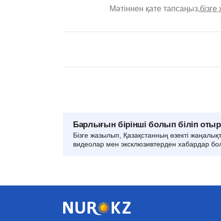
Мәтіннен қате тапсаңыз,
бізге
Барлығын бірінші болып біліп оты
Бізге жазылып, Қазақстанның өзекті жаңалық
видеолар мен эксклюзивтерден хабардар бо